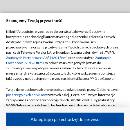
Szanujemy Twoją prywatność
Dołącz do nas:
Kliknij "Akceptuję i przechodzę do serwisu", aby wyrazić zgody na
korzystanie z technologii automatycznego śledzenia i zbierania danych,
TVP
dostęp do informacji na Twoim urządzeniu końcowym i ich
Abonament TVP
przechowywanie oraz na przetwarzanie Twoich danych osobowych przez
Regulamin TVP
nas, czyli Telewizję Polską S.A. w likwidacji (zwaną dalej również „TVP”),
Emisja w TVP
Polityka prywatności
Zaufanych Partnerów z IAB* (1201 firm)
oraz pozostałych
Zaufanych
Partnerów TVP (93 firm)
, w celach marketingowych (w tym do
Centrum informacji TVP
Moje zgody
zautomatyzowanego dopasowania reklam do Twoich zainteresowań i
mierzenia ich skuteczności) i pozostałych, które wskazujemy poniżej, a
Naziemna Telewizja Cyfrowa
Pomoc
także zgody na udostępnianie przez nas identyfikatora PPID do Google.
Sklep TVP
Biuro reklamy
Twoje dane osobowe zbierane podczas odwiedzania przez Ciebie naszych
Rada Programowa
Kontakt
poszczególnych serwisów
zwanych dalej „Portalem”, w tym informacje
zapisywane za pomocą technologii takich jak: pliki cookie, sygnalizatory
System NOS
WWW lub innych podobnych technologii umożliwiających świadczenie
dopasowanych i bezpiecznych usług, personalizację treści oraz reklam,
Informacje o nadawcy
Kanały
udostępnianie funkcji mediów społecznościowych oraz analizowanie
Akceptuję i przechodzę do serwisu
ruchu w Internecie.
Program dla prasy
©2026 Telewizja Polska S.A. w likwidacji