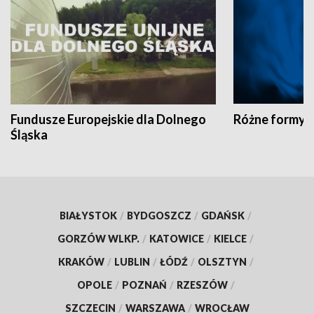
Fundusze Europejskie dla Dolnego
Różne formy t
Śląska
BIAŁYSTOK
/
BYDGOSZCZ
/
GDAŃSK
/
GORZÓW WLKP.
/
KATOWICE
/
KIELCE
/
KRAKÓW
/
LUBLIN
/
ŁÓDŹ
/
OLSZTYN
/
OPOLE
/
POZNAŃ
/
RZESZÓW
/
SZCZECIN
/
WARSZAWA
/
WROCŁAW