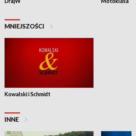
DrajW
Motoklasa
MNIEJSZOŚCI
Kowalski i Schmidt
INNE