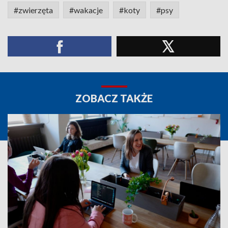
#zwierzęta
#wakacje
#koty
#psy
ZOBACZ TAKŻE