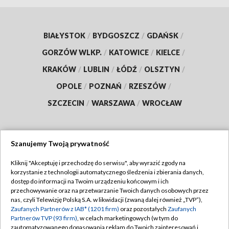
BIAŁYSTOK
/
BYDGOSZCZ
/
GDAŃSK
/
GORZÓW WLKP.
/
KATOWICE
/
KIELCE
/
KRAKÓW
/
LUBLIN
/
ŁÓDŹ
/
OLSZTYN
/
OPOLE
/
POZNAŃ
/
RZESZÓW
/
SZCZECIN
/
WARSZAWA
/
WROCŁAW
Szanujemy Twoją prywatność
Dołącz do nas:
Kliknij "Akceptuję i przechodzę do serwisu", aby wyrazić zgody na
korzystanie z technologii automatycznego śledzenia i zbierania danych,
TVP
dostęp do informacji na Twoim urządzeniu końcowym i ich
Abonament TVP
przechowywanie oraz na przetwarzanie Twoich danych osobowych przez
Regulamin TVP
nas, czyli Telewizję Polską S.A. w likwidacji (zwaną dalej również „TVP”),
Emisja w TVP
Polityka prywatności
Zaufanych Partnerów z IAB* (1201 firm)
oraz pozostałych
Zaufanych
Partnerów TVP (93 firm)
, w celach marketingowych (w tym do
Centrum informacji TVP
Moje zgody
zautomatyzowanego dopasowania reklam do Twoich zainteresowań i