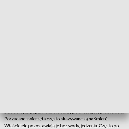
Porzucenie zwierzaka jest przestępstwem (fot. pexels)
Z psami czy kotami niewygodnie się podróżuje, nie
ma ich z kim zostawić, a za ich pobyt na wczasach
trzeba często dodatkowo zapłacić. Co roku przed
wakacjami zwierzęta domowe są porzucane. Mimo
licznych apeli to wciąż prawdziwa plaga.
Dla wielu czworonogów wakacje to najgorsza pora roku, bo
z domowych pupili i wiernych przyjaciół stają się problemem.
Porzucane zwierzęta często skazywane są na śmierć.
Właściciele pozostawiają je bez wody, jedzenia. Często po