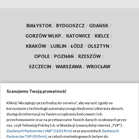
BIAŁYSTOK
/
BYDGOSZCZ
/
GDAŃSK
/
GORZÓW WLKP.
/
KATOWICE
/
KIELCE
/
KRAKÓW
/
LUBLIN
/
ŁÓDŹ
/
OLSZTYN
/
OPOLE
/
POZNAŃ
/
RZESZÓW
/
SZCZECIN
/
WARSZAWA
/
WROCŁAW
Szanujemy Twoją prywatność
Dołącz do nas:
Kliknij "Akceptuję i przechodzę do serwisu", aby wyrazić zgody na
korzystanie z technologii automatycznego śledzenia i zbierania danych,
TVP
dostęp do informacji na Twoim urządzeniu końcowym i ich
Abonament TVP
przechowywanie oraz na przetwarzanie Twoich danych osobowych przez
Regulamin TVP
nas, czyli Telewizję Polską S.A. w likwidacji (zwaną dalej również „TVP”),
Emisja w TVP
Polityka prywatności
Zaufanych Partnerów z IAB* (1201 firm)
oraz pozostałych
Zaufanych
Partnerów TVP (93 firm)
, w celach marketingowych (w tym do