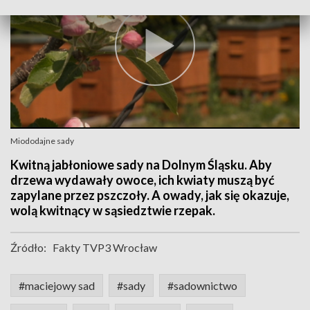
Miododajne sady
Kwitną jabłoniowe sady na Dolnym Śląsku. Aby
drzewa wydawały owoce, ich kwiaty muszą być
zapylane przez pszczoły. A owady, jak się okazuje,
wolą kwitnący w sąsiedztwie rzepak.
Źródło:
Fakty TVP3 Wrocław
#maciejowy sad
#sady
#sadownictwo