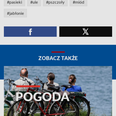
#pasieki
#ule
#pszczoły
#miód
#jabłonie
ZOBACZ TAKŻE