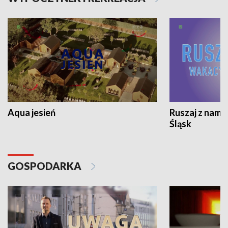
Aqua jesień
Ruszaj z nami
Śląsk
GOSPODARKA