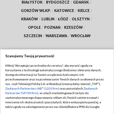
BIAŁYSTOK
/
BYDGOSZCZ
/
GDAŃSK
/
GORZÓW WLKP.
/
KATOWICE
/
KIELCE
/
KRAKÓW
/
LUBLIN
/
ŁÓDŹ
/
OLSZTYN
/
OPOLE
/
POZNAŃ
/
RZESZÓW
/
SZCZECIN
/
WARSZAWA
/
WROCŁAW
Szanujemy Twoją prywatność
Dołącz do nas:
Kliknij "Akceptuję i przechodzę do serwisu", aby wyrazić zgody na
korzystanie z technologii automatycznego śledzenia i zbierania danych,
TVP
dostęp do informacji na Twoim urządzeniu końcowym i ich
Abonament TVP
przechowywanie oraz na przetwarzanie Twoich danych osobowych przez
Regulamin TVP
nas, czyli Telewizję Polską S.A. w likwidacji (zwaną dalej również „TVP”),
Emisja w TVP
Polityka prywatności
Zaufanych Partnerów z IAB* (1201 firm)
oraz pozostałych
Zaufanych
Partnerów TVP (93 firm)
, w celach marketingowych (w tym do
Centrum informacji TVP
Moje zgody
zautomatyzowanego dopasowania reklam do Twoich zainteresowań i
mierzenia ich skuteczności) i pozostałych, które wskazujemy poniżej, a
Naziemna Telewizja Cyfrowa
Pomoc
także zgody na udostępnianie przez nas identyfikatora PPID do Google.
Sklep TVP
Biuro reklamy