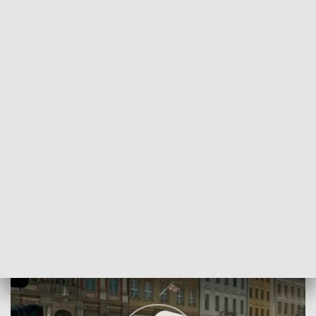
POWRÓT DO
WROCŁAW
TVP REGIONY
Zobacz, jak świętowali dziś strażacy
2022-05-21
Marcin Lustig, ALEKAS