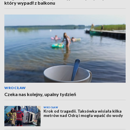
który wypadł z balkonu
WROCŁAW
Czeka nas kolejny, upalny tydzień
WROCŁAW
Krok od tragedii. Taksówka wisiała kilka
metrów nad Odrą i mogła wpaść do wody