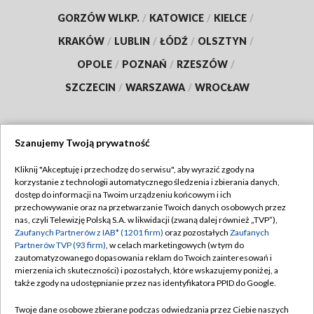
GORZÓW WLKP.
/
KATOWICE
/
KIELCE
/
KRAKÓW
/
LUBLIN
/
ŁÓDŹ
/
OLSZTYN
/
OPOLE
/
POZNAŃ
/
RZESZÓW
/
SZCZECIN
/
WARSZAWA
/
WROCŁAW
Szanujemy Twoją prywatność
Dołącz do nas:
Kliknij "Akceptuję i przechodzę do serwisu", aby wyrazić zgody na
korzystanie z technologii automatycznego śledzenia i zbierania danych,
TVP
dostęp do informacji na Twoim urządzeniu końcowym i ich
Abonament TVP
przechowywanie oraz na przetwarzanie Twoich danych osobowych przez
Regulamin TVP
nas, czyli Telewizję Polską S.A. w likwidacji (zwaną dalej również „TVP”),
Emisja w TVP
Polityka prywatności
Zaufanych Partnerów z IAB* (1201 firm)
oraz pozostałych
Zaufanych
Partnerów TVP (93 firm)
, w celach marketingowych (w tym do
Centrum informacji TVP
Moje zgody
zautomatyzowanego dopasowania reklam do Twoich zainteresowań i
mierzenia ich skuteczności) i pozostałych, które wskazujemy poniżej, a
Naziemna Telewizja Cyfrowa
Pomoc
także zgody na udostępnianie przez nas identyfikatora PPID do Google.
Sklep TVP
Biuro reklamy
Twoje dane osobowe zbierane podczas odwiedzania przez Ciebie naszych