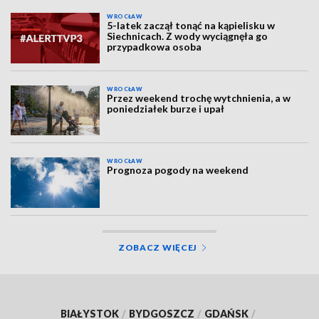
WROCŁAW
5-latek zaczął tonąć na kąpielisku w
Siechnicach. Z wody wyciągnęła go
przypadkowa osoba
WROCŁAW
Przez weekend trochę wytchnienia, a w
poniedziałek burze i upał
WROCŁAW
Prognoza pogody na weekend
ZOBACZ WIĘCEJ
BIAŁYSTOK
/
BYDGOSZCZ
/
GDAŃSK
/