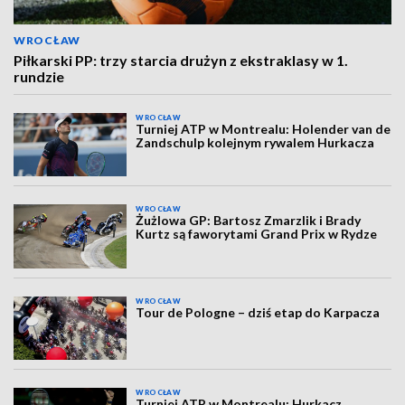
WROCŁAW
Piłkarski PP: trzy starcia drużyn z ekstraklasy w 1.
rundzie
WROCŁAW
Turniej ATP w Montrealu: Holender van de
Zandschulp kolejnym rywalem Hurkacza
WROCŁAW
Żużlowa GP: Bartosz Zmarzlik i Brady
Kurtz są faworytami Grand Prix w Rydze
WROCŁAW
Tour de Pologne – dziś etap do Karpacza
WROCŁAW
Turniej ATP w Montrealu: Hurkacz