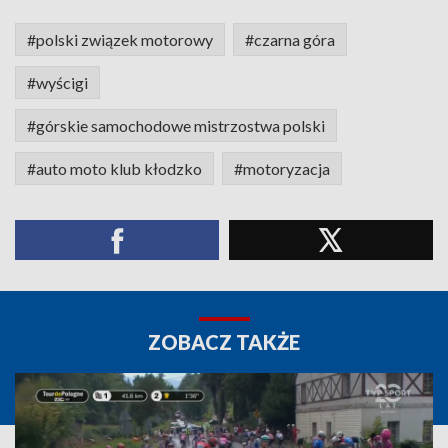
#polski związek motorowy
#czarna góra
#wyścigi
#górskie samochodowe mistrzostwa polski
#auto moto klub kłodzko
#motoryzacja
ZOBACZ TAKŻE