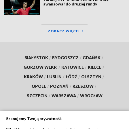
awansował do drugiej rundy
ZOBACZ WIĘCEJ
BIAŁYSTOK
/
BYDGOSZCZ
/
GDAŃSK
/
GORZÓW WLKP.
/
KATOWICE
/
KIELCE
/
KRAKÓW
/
LUBLIN
/
ŁÓDŹ
/
OLSZTYN
/
OPOLE
/
POZNAŃ
/
RZESZÓW
/
SZCZECIN
/
WARSZAWA
/
WROCŁAW
Szanujemy Twoją prywatność
Dołącz do nas: