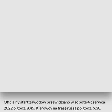
– Wierzymy, że pogoda nam dopisze i uda się zorganizować
dwudniowy motoryzacyjny piknik z centrum wydarzeń na
parkingu przy terenie Hotelu Czarna Perła – dodaje.
Kto faktycznie stanie do rywalizacji w podwójnej rundzie
GSMP na Ziemi Kłodzkiej? Okaże się dopiero po 27 maja
2022, kiedy to zamknięta zostanie lista zgłoszeń. Oficjalna
publikacja listy oraz harmonogramów czasowych nastąpi 1
czerwca 2022.
Na Czarnej Górze zawodnicy pojawią się w piątek 3 czerwca
2022 – zaplanowano wtedy odbiór administracyjny i badanie
kontrolne BK1. Ich lokalizacja zaplanowana jest na terenie
Hotelu Czarna Perła. Park serwisowy, podobnie jak w roku
ubiegłym, usytuowany będzie na parkingu pod hotelem.
Oficjalny start zawodów przewidziano w sobotę 4 czerwca
2022 o godz. 8.45. Kierowcy na trasę ruszą po godz. 9.30.