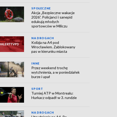
SPOŁECZNE
Akcja „Bezpieczne wakacje
2026”. Policjanci i sanepid
edukują młodych
sportowców w Miliczu
NA DROGACH
Kolizja na A4 pod
Wrocławiem. Zablokowany
pas w kierunku miasta
INNE
Przez weekend trochę
wytchnienia, a w poniedziałek
burze i upał
SPORT
Turniej ATP w Montrealu:
Hurkacz odpadł w 3. rundzie
NA DROGACH
Utrudnienia na A4. Po