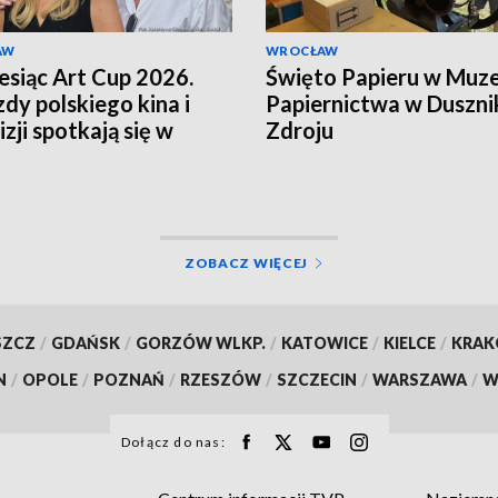
AW
WROCŁAW
esiąc Art Cup 2026.
Święto Papieru w Muz
dy polskiego kina i
Papiernictwa w Duszni
zji spotkają się w
Zdroju
u
ZOBACZ WIĘCEJ
SZCZ
/
GDAŃSK
/
GORZÓW WLKP.
/
KATOWICE
/
KIELCE
/
KRA
N
/
OPOLE
/
POZNAŃ
/
RZESZÓW
/
SZCZECIN
/
WARSZAWA
/
W
Dołącz do nas: