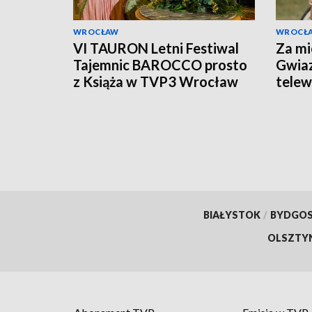
WROCŁAW
WROCŁ
VI TAURON Letni Festiwal
Za mi
Tajemnic BAROCCO prosto
Gwiaz
z Książa w TVP3 Wrocław
telewi
Książ
BIAŁYSTOK
/
BYDGO
OLSZTY