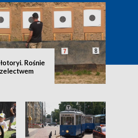
łotoryi. Rośnie
rzelectwem