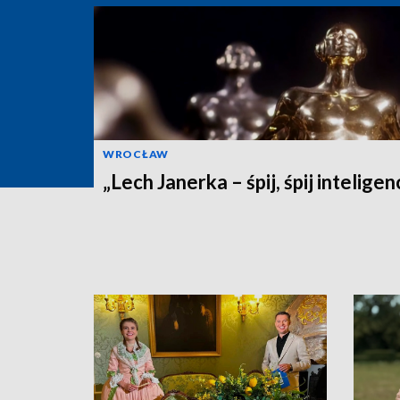
WROCŁAW
„Lech Janerka – śpij, śpij inteligen