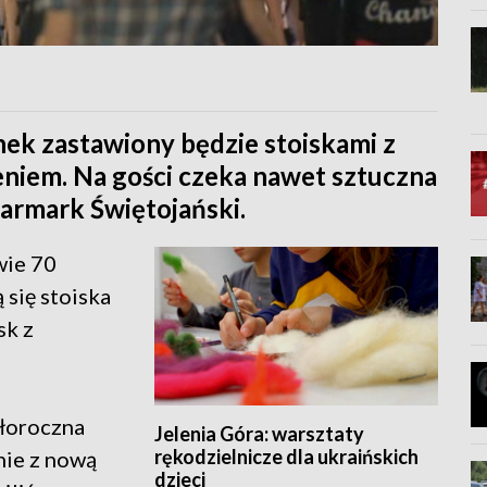
ek zastawiony będzie stoiskami z
eniem. Na gości czeka nawet sztuczna
Jarmark Świętojański.
wie 70
 się stoiska
sk z
głoroczna
Jelenia Góra: warsztaty
rękodzielnicze dla ukraińskich
nie z nową
dzieci