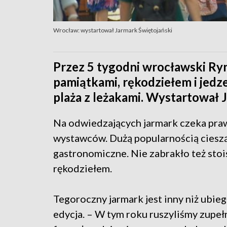
Wrocław: wystartował Jarmark Świętojański
Przez 5 tygodni wrocławski Ryn
pamiątkami, rękodziełem i jedz
plaża z leżakami. Wystartował 
Na odwiedzających jarmark czeka pra
wystawców. Dużą popularnością cieszą
gastronomiczne. Nie zabrakło też stoi
rękodziełem.
Tegoroczny jarmark jest inny niż ubie
edycja. – W tym roku ruszyliśmy zupeł