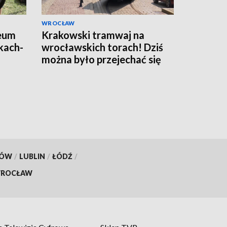
WROCŁAW
eum
Krakowski tramwaj na
kach-
wrocławskich torach! Dziś
można było przejechać się
składem Konstal N
KÓW
/
LUBLIN
/
ŁÓDŹ
/
ROCŁAW