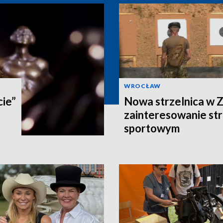
WROCŁAW
cie”
Nowa strzelnica w Z
zainteresowanie st
sportowym