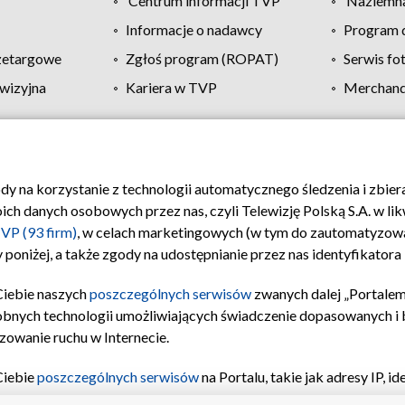
Centrum informacji TVP
Naziemna
Informacje o nadawcy
Program d
zetargowe
Zgłoś program (ROPAT)
Serwis fo
wizyjna
Kariera w TVP
Merchandi
Polityka prywatności
Moje zgody
Pomoc
Biuro re
ody na korzystanie z technologii automatycznego śledzenia i zbie
 danych osobowych przez nas, czyli Telewizję Polską S.A. w likw
VP (93 firm)
, w celach marketingowych (w tym do zautomatyzow
 poniżej, a także zgody na udostępnianie przez nas identyfikator
Ciebie naszych
poszczególnych serwisów
zwanych dalej „Portalem
obnych technologii umożliwiających świadczenie dopasowanych i be
zowanie ruchu w Internecie.
Ciebie
poszczególnych serwisów
na Portalu, takie jak adresy IP, 
sach Portalu czy historia odwiedzin będą przetwarzane przez TV