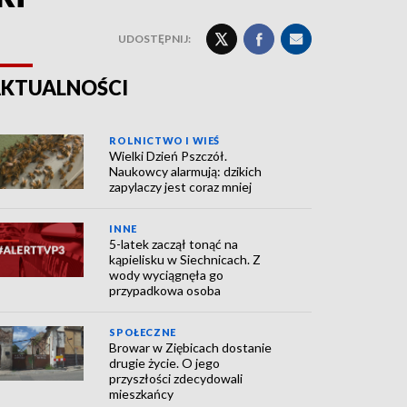
UDOSTĘPNIJ:
KTUALNOŚCI
ROLNICTWO I WIEŚ
Wielki Dzień Pszczół.
Naukowcy alarmują: dzikich
zapylaczy jest coraz mniej
INNE
5-latek zaczął tonąć na
kąpielisku w Siechnicach. Z
wody wyciągnęła go
przypadkowa osoba
SPOŁECZNE
Browar w Ziębicach dostanie
drugie życie. O jego
przyszłości zdecydowali
mieszkańcy