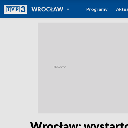
POWRÓT DO
WROCŁAW
Programy
Aktua
TVP REGIONY
Wrocław: wystarto