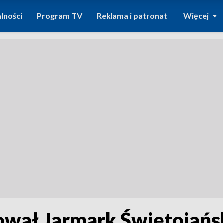
lności
Program TV
Reklama i patronat
Więcej
wał Jarmark Świętojańs