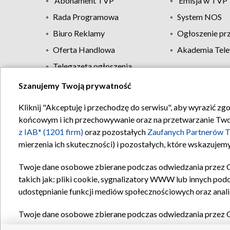
Abonament TVP
Emisja w TVP
Rada Programowa
System NOS
Biuro Reklamy
Ogłoszenie pr
Oferta Handlowa
Akademia Tele
Telegazeta ogłoszenia
Szanujemy Twoją prywatność
Regulamin TVP
Kliknij "Akceptuję i przechodzę do serwisu", aby wyrazić zg
końcowym i ich przechowywanie oraz na przetwarzanie Twoich
z IAB* (1201 firm)
oraz pozostałych
Zaufanych Partnerów T
mierzenia ich skuteczności) i pozostałych, które wskazujemy
Twoje dane osobowe zbierane podczas odwiedzania przez 
takich jak: pliki cookie, sygnalizatory WWW lub innych pod
udostępnianie funkcji mediów społecznościowych oraz anali
Twoje dane osobowe zbierane podczas odwiedzania przez 
plików cookie, informacje o Twoich wyszukiwaniach w serwi