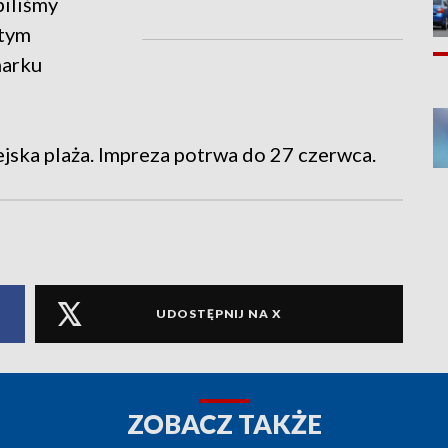
biliśmy
 tym
marku
jska plaża. Impreza potrwa do 27 czerwca.
UDOSTĘPNIJ NA X
ZOBACZ TAKŻE