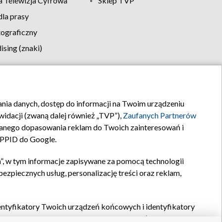
 Telewizja Cyfrowa
Sklep TVP
la prasy
tograficzny
sing (znaki)
klamy
Kontakt
rania danych, dostęp do informacji na Twoim urządzeniu
idacji (zwaną dalej również „TVP”),
Zaufanych Partnerów
anego dopasowania reklam do Twoich zainteresowań i
a PPID do Google.
”, w tym informacje zapisywane za pomocą technologii
zpiecznych usług, personalizację treści oraz reklam,
identyfikatory Twoich urządzeń końcowych i identyfikatory
P,
Zaufanych Partnerów z IAB
oraz pozostałych
Zaufanych