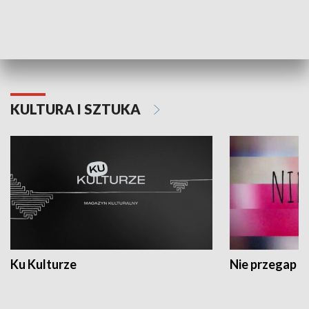
Dlaczego krowa...
Energia Przysz
KULTURA I SZTUKA
Ku Kulturze
Nie przegap