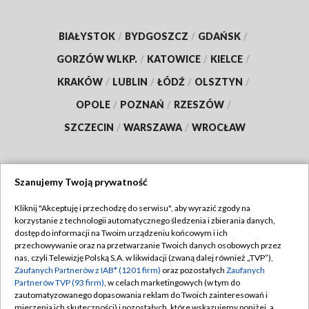
BIAŁYSTOK
/
BYDGOSZCZ
/
GDAŃSK
/
GORZÓW WLKP.
/
KATOWICE
/
KIELCE
/
KRAKÓW
/
LUBLIN
/
ŁÓDŹ
/
OLSZTYN
/
OPOLE
/
POZNAŃ
/
RZESZÓW
/
SZCZECIN
/
WARSZAWA
/
WROCŁAW
Szanujemy Twoją prywatność
Dołącz do nas:
Kliknij "Akceptuję i przechodzę do serwisu", aby wyrazić zgody na
korzystanie z technologii automatycznego śledzenia i zbierania danych,
TVP
dostęp do informacji na Twoim urządzeniu końcowym i ich
Abonament TVP
przechowywanie oraz na przetwarzanie Twoich danych osobowych przez
Regulamin TVP
nas, czyli Telewizję Polską S.A. w likwidacji (zwaną dalej również „TVP”),
Emisja w TVP
Polityka prywatności
Zaufanych Partnerów z IAB* (1201 firm)
oraz pozostałych
Zaufanych
Partnerów TVP (93 firm)
, w celach marketingowych (w tym do
Centrum informacji TVP
Moje zgody
zautomatyzowanego dopasowania reklam do Twoich zainteresowań i
mierzenia ich skuteczności) i pozostałych, które wskazujemy poniżej, a