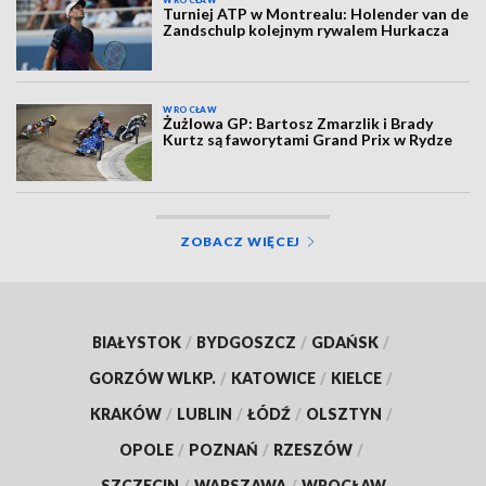
Turniej ATP w Montrealu: Holender van de
Zandschulp kolejnym rywalem Hurkacza
WROCŁAW
Żużlowa GP: Bartosz Zmarzlik i Brady
Kurtz są faworytami Grand Prix w Rydze
ZOBACZ WIĘCEJ
BIAŁYSTOK
/
BYDGOSZCZ
/
GDAŃSK
/
GORZÓW WLKP.
/
KATOWICE
/
KIELCE
/
KRAKÓW
/
LUBLIN
/
ŁÓDŹ
/
OLSZTYN
/
OPOLE
/
POZNAŃ
/
RZESZÓW
/
SZCZECIN
/
WARSZAWA
/
WROCŁAW