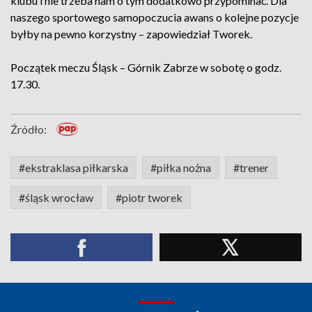
klubu i nie trzeba nam o tym dodatkowo przypominać. Dla
naszego sportowego samopoczucia awans o kolejne pozycje
byłby na pewno korzystny – zapowiedział Tworek.
Początek meczu Śląsk – Górnik Zabrze w sobotę o godz.
17.30.
Źródło:
#ekstraklasa piłkarska
#piłka nożna
#trener
#śląsk wrocław
#piotr tworek