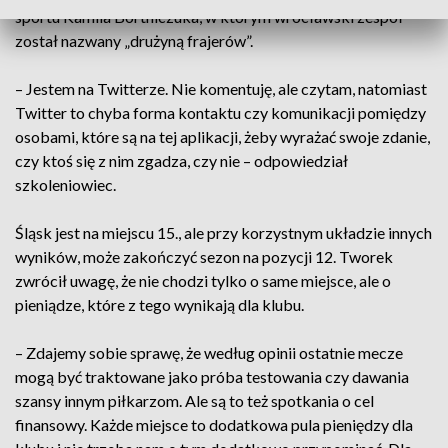
sportu Kamila Bortniczuka, w którym wrocławski zespół
został nazwany „drużyną frajerów”.
– Jestem na Twitterze. Nie komentuję, ale czytam, natomiast
Twitter to chyba forma kontaktu czy komunikacji pomiędzy
osobami, które są na tej aplikacji, żeby wyrażać swoje zdanie,
czy ktoś się z nim zgadza, czy nie – odpowiedział
szkoleniowiec.
Śląsk jest na miejscu 15., ale przy korzystnym układzie innych
wyników, może zakończyć sezon na pozycji 12. Tworek
zwrócił uwagę, że nie chodzi tylko o same miejsce, ale o
pieniądze, które z tego wynikają dla klubu.
– Zdajemy sobie sprawę, że według opinii ostatnie mecze
mogą być traktowane jako próba testowania czy dawania
szansy innym piłkarzom. Ale są to też spotkania o cel
finansowy. Każde miejsce to dodatkowa pula pieniędzy dla