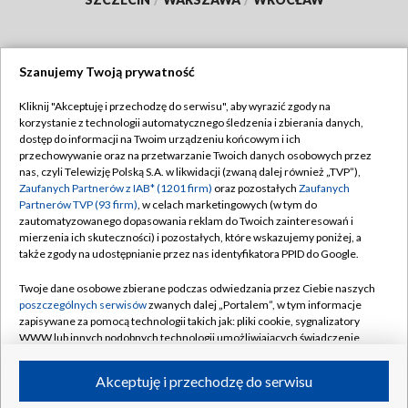
Szanujemy Twoją prywatność
Dołącz do nas:
Kliknij "Akceptuję i przechodzę do serwisu", aby wyrazić zgody na
korzystanie z technologii automatycznego śledzenia i zbierania danych,
TVP
dostęp do informacji na Twoim urządzeniu końcowym i ich
Abonament TVP
przechowywanie oraz na przetwarzanie Twoich danych osobowych przez
Regulamin TVP
nas, czyli Telewizję Polską S.A. w likwidacji (zwaną dalej również „TVP”),
Emisja w TVP
Polityka prywatności
Zaufanych Partnerów z IAB* (1201 firm)
oraz pozostałych
Zaufanych
Partnerów TVP (93 firm)
, w celach marketingowych (w tym do
Centrum informacji TVP
Moje zgody
zautomatyzowanego dopasowania reklam do Twoich zainteresowań i
mierzenia ich skuteczności) i pozostałych, które wskazujemy poniżej, a
Naziemna Telewizja Cyfrowa
Pomoc
także zgody na udostępnianie przez nas identyfikatora PPID do Google.
Sklep TVP
Biuro reklamy
Twoje dane osobowe zbierane podczas odwiedzania przez Ciebie naszych
Rada Programowa
Kontakt
poszczególnych serwisów
zwanych dalej „Portalem”, w tym informacje
zapisywane za pomocą technologii takich jak: pliki cookie, sygnalizatory
System NOS
WWW lub innych podobnych technologii umożliwiających świadczenie
dopasowanych i bezpiecznych usług, personalizację treści oraz reklam,
Informacje o nadawcy
Kanały
udostępnianie funkcji mediów społecznościowych oraz analizowanie
Akceptuję i przechodzę do serwisu
ruchu w Internecie.
Program dla prasy