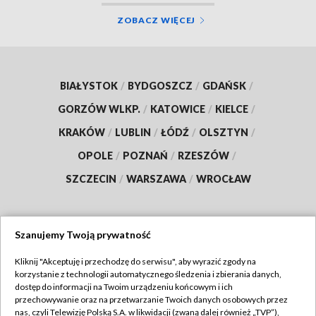
ZOBACZ WIĘCEJ
BIAŁYSTOK
/
BYDGOSZCZ
/
GDAŃSK
/
GORZÓW WLKP.
/
KATOWICE
/
KIELCE
/
KRAKÓW
/
LUBLIN
/
ŁÓDŹ
/
OLSZTYN
/
OPOLE
/
POZNAŃ
/
RZESZÓW
/
SZCZECIN
/
WARSZAWA
/
WROCŁAW
Szanujemy Twoją prywatność
Dołącz do nas:
Kliknij "Akceptuję i przechodzę do serwisu", aby wyrazić zgody na
korzystanie z technologii automatycznego śledzenia i zbierania danych,
TVP
dostęp do informacji na Twoim urządzeniu końcowym i ich
Abonament TVP
przechowywanie oraz na przetwarzanie Twoich danych osobowych przez
Regulamin TVP
nas, czyli Telewizję Polską S.A. w likwidacji (zwaną dalej również „TVP”),