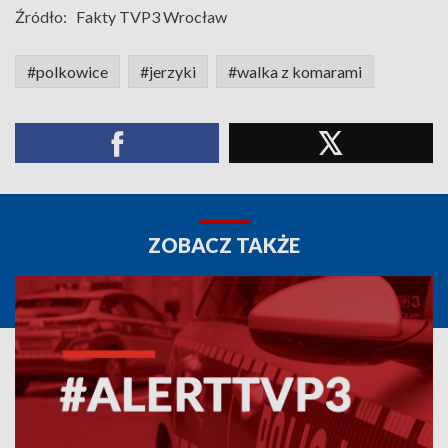
Źródło:
Fakty TVP3 Wrocław
#polkowice
#jerzyki
#walka z komarami
ZOBACZ TAKŻE