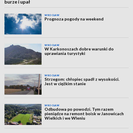
burze i upał
WROCŁAW
Prognoza pogody na weekend
WROCŁAW
W Karkonoszach dobre warunki do
uprawiania turystyki
WROCŁAW
Strzegom: chłopiec spadł z wysokości.
Jest w ciężkim stanie
WROCŁAW
Odbudowa po powodzi. Tym razem
pieniądze na remont boisk w Janowicach
Wielkich i we Wleniu