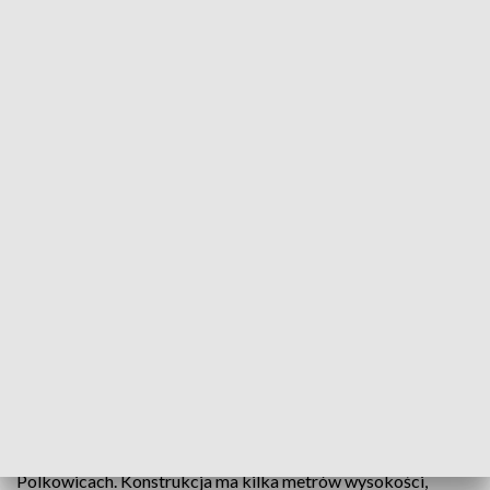
Maszty z domkami dla jerzyków w Polkowicach. To bardzo pożyteczne ptaki
W Polkowicach stanęły dwa maszty z domkami dla
jerzyków. Te nieco większe od jaskółek ptaki mają
bronić mieszkańców przed komarami. Maszty
kosztowały 140 tys. zł. Wydatek spory, ale lokalne
władze liczą, że zaoszczędzą na opryskach przeciw
owadom.
Jeden z dwóch masztów ustawiono na terenie blokowiska w
Polkowicach. Konstrukcja ma kilka metrów wysokości,