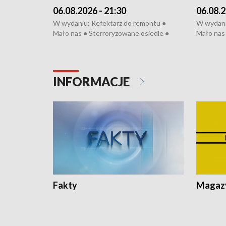
06.08.2026 - 21:30
06.08.2
W wydaniu: Refektarz do remontu ●
W wydani
Mało nas ● Sterroryzowane osiedle ●
Mało nas 
Fatalny remont ● Kosztowna ptasia grypa
Sterrory
● Nowa Ruska ● Pociągiem na lotnisko ●
ptasia gr
Koniec upałów ● Kraksa na Tour de
Nowa Rus
Pologne
Koniec u
INFORMACJE
Fakty
Magazy