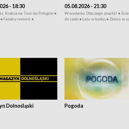
026 - 18:30
05.08.2026 - 21:30
u: Kraksa na Tour de Pologne ●
W wydaniu: Dlaczego zmarła? ● Ściek
● Fatalny remont ●
do rzeki ● Lato w korku ● Zbiory w 
zowane osiedle ● Kosztowna
● Senior za kółkiem ● Złoto dla...
ypa ● Pociągiem na lotnisko ●
cierpiwych ● Mrożonki dla zwierząt
ka ● Refektarz do remontu ●
pałów
n Dolnośląski
Pogoda