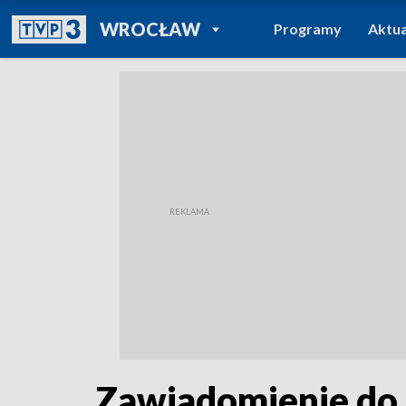
POWRÓT DO
WROCŁAW
Programy
Aktua
TVP REGIONY
Zawiadomienie do 