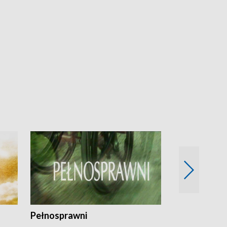
Pełnosprawni
Bezpieczny 