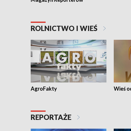
ROLNICTWO I WIEŚ
AgroFakty
Wieś 
REPORTAŻE