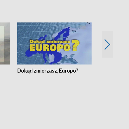
Dokąd zmierzasz, Europo?
Fakty Komen