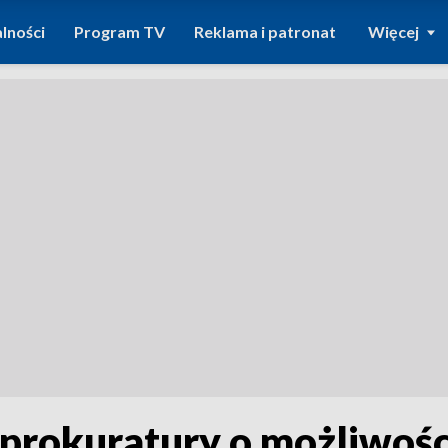
lności
Program TV
Reklama i patronat
Więcej
prokuratury o możliwośc