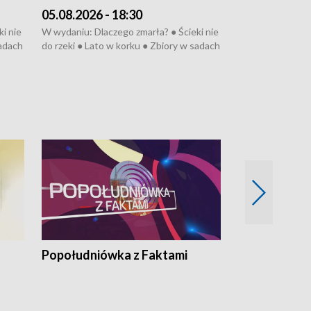
05.08.2026 - 18:30
04.08.2026 - 
i nie
W wydaniu: Dlaczego zmarła? ● Ścieki nie
W wydaniu: Nożo
sadach
do rzeki ● Lato w korku ● Zbiory w sadach
Zarzuty dla Norb
● Senior za kółkiem ● Złoto dla...
obwodnicy ● Mili
cierpiwych ● Mrożonki dla zwierząt
Oddział jak nowy
● Inkubator w og
pacjent ● Trzeba
Popołudniówka z Faktami
Z Unią na Ty