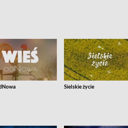
odNowa
Sielskie życie