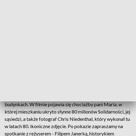
Festiwal to nie tylko godziny spędzone w kinowym fotelu.
Szereg wydarzeń towarzyszących, wśród których znaleźć
można warsztaty tańca, degustacje i koncerty, rozszerzą
doświadczenia o wszystkie zmysły. Akademie Dokumentalne
- zarówno dla dzieci, jak i dla seniorów - pozwolą wejść w
świat dokumentu nowym widzom. W programie znalazły się
również specjalne pokazy w ramach cyklów Dolnośląskiego
Centrum Filmowego.
Podczas drugiego festiwalowego weekendu odbędzie się
premiera wrocławskiego filmu “(Nie)zwykły Manhattan”.
Film – będący podróżą po niezwykłych wieżowcach, zwanych
potocznie “sedesowcami”, od ich piwnic po dachy – śledzi
różnorodność mieszkańców i opowieści kryjących się w
budynkach. W filmie pojawia się chociażby pani Maria, w
której mieszkaniu ukryto słynne 80 milionów Solidarności, jej
sąsiedzi, a także fotograf Chris Niedenthal, który wykonał tu
w latach 80. ikoniczne zdjęcie. Po pokazie zapraszamy na
spotkanie z reżyserem - Filipem Janerką, historykiem