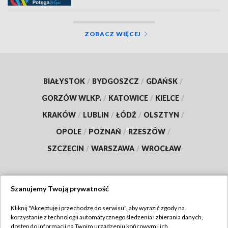
ZOBACZ WIĘCEJ
BIAŁYSTOK
/
BYDGOSZCZ
/
GDAŃSK
/
GORZÓW WLKP.
/
KATOWICE
/
KIELCE
/
KRAKÓW
/
LUBLIN
/
ŁÓDŹ
/
OLSZTYN
/
OPOLE
/
POZNAŃ
/
RZESZÓW
/
SZCZECIN
/
WARSZAWA
/
WROCŁAW
Szanujemy Twoją prywatność
Dołącz do nas:
Kliknij "Akceptuję i przechodzę do serwisu", aby wyrazić zgody na
korzystanie z technologii automatycznego śledzenia i zbierania danych,
TVP
dostęp do informacji na Twoim urządzeniu końcowym i ich