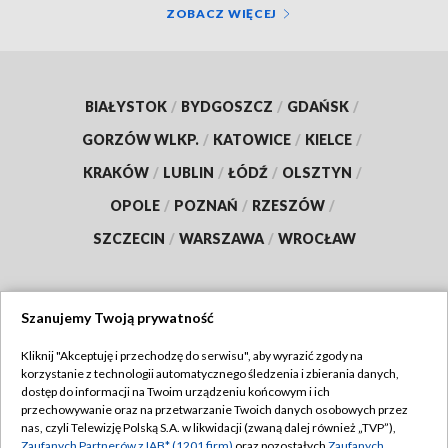
ZOBACZ WIĘCEJ
BIAŁYSTOK
/
BYDGOSZCZ
/
GDAŃSK
/
GORZÓW WLKP.
/
KATOWICE
/
KIELCE
/
KRAKÓW
/
LUBLIN
/
ŁÓDŹ
/
OLSZTYN
/
OPOLE
/
POZNAŃ
/
RZESZÓW
/
SZCZECIN
/
WARSZAWA
/
WROCŁAW
Szanujemy Twoją prywatność
Dołącz do nas:
Kliknij "Akceptuję i przechodzę do serwisu", aby wyrazić zgody na
korzystanie z technologii automatycznego śledzenia i zbierania danych,
TVP
dostęp do informacji na Twoim urządzeniu końcowym i ich
Abonament TVP
przechowywanie oraz na przetwarzanie Twoich danych osobowych przez
Regulamin TVP
nas, czyli Telewizję Polską S.A. w likwidacji (zwaną dalej również „TVP”),
Emisja w TVP
Polityka prywatności
Zaufanych Partnerów z IAB* (1201 firm)
oraz pozostałych
Zaufanych