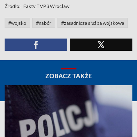
Źródło:
Fakty TVP3 Wrocław
#wojsko
#nabór
#zasadnicza służba wojskowa
ZOBACZ TAKŻE