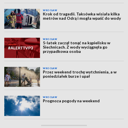
WROCŁAW
Krok od tragedii. Taksówka wisiała kilka
metrów nad Odrą i mogła wpaść do wody
WROCŁAW
5-latek zaczął tonąć na kąpielisku w
Siechnicach. Z wody wyciągnęła go
przypadkowa osoba
WROCŁAW
Przez weekend trochę wytchnienia, a w
poniedziałek burze i upał
WROCŁAW
Prognoza pogody na weekend