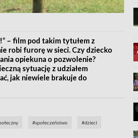
” – film pod takim tytułem z
e robi furorę w sieci. Czy dziecko
ytania opiekuna o pozwolenie?
ieczną sytuację z udziałem
ać, jak niewiele brakuje do
połeczny
#społeczeństwo
#dzieci