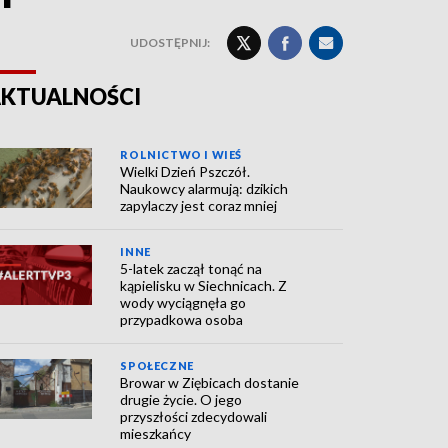
UDOSTĘPNIJ:
KTUALNOŚCI
ROLNICTWO I WIEŚ
Wielki Dzień Pszczół.
Naukowcy alarmują: dzikich
zapylaczy jest coraz mniej
INNE
5-latek zaczął tonąć na
kąpielisku w Siechnicach. Z
wody wyciągnęła go
przypadkowa osoba
SPOŁECZNE
Browar w Ziębicach dostanie
drugie życie. O jego
przyszłości zdecydowali
mieszkańcy