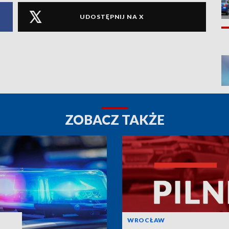
UDOSTĘPNIJ NA X
ZOBACZ TAKŻE
WROCŁAW