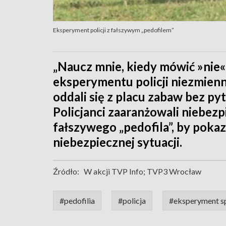
Eksperyment policji z fałszywym „pedofilem”
„Naucz mnie, kiedy mówić »nie«!
eksperymentu policji niezmienni
oddali się z placu zabaw bez p
Policjanci zaaranżowali niebezp
fałszywego „pedofila”, by pokaz
niebezpiecznej sytuacji.
Źródło:
W akcji TVP Info; TVP3 Wrocław
#pedofilia
#policja
#eksperyment s