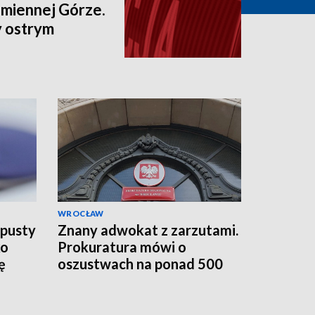
amiennej Górze.
 ostrym
WROCŁAW
 pusty
Znany adwokat z zarzutami.
ko
Prokuratura mówi o
ę
oszustwach na ponad 500
tys. zł