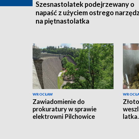
Szesnastolatek podejrzewany o
napaść z użyciem ostrego narzędz
na piętnastolatka
WROCŁAW
WROCŁ
Zawiadomienie do
Złoto
prokuratury w sprawie
weszl
elektrowni Pilchowice
latka
kilkad
marih