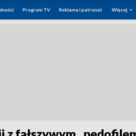
lności
Program TV
Reklama i patronat
Więcej
i z fałszywym „pedofile