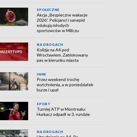
SPOŁECZNE
Akcja „Bezpieczne wakacje
2026”. Policjanci i sanepid
edukują młodych
sportowców w Miliczu
NA DROGACH
Kolizja na A4 pod
Wrocławiem. Zablokowany
pas w kierunku miasta
INNE
Przez weekend trochę
wytchnienia, a w poniedziałek
burze i upał
SPORT
Turniej ATP w Montrealu:
Hurkacz odpadł w 3. rundzie
NA DROGACH
Utrudnienia na A4. Po