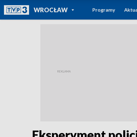
POWRÓT DO
WROCŁAW
Programy
Aktua
TVP REGIONY
Eksperyment policj