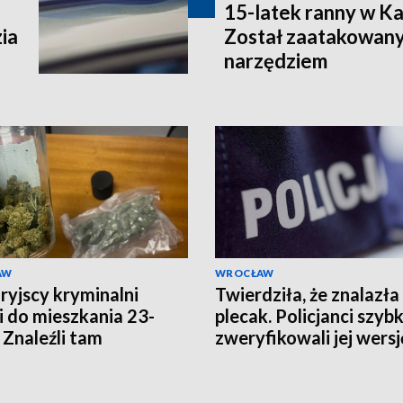
15-latek ranny w K
ia
Został zaatakowany
narzędziem
AW
WROCŁAW
ryjscy kryminalni
Twierdziła, że znalazła
i do mieszkania 23-
plecak. Policjanci szyb
. Znaleźli tam
zweryfikowali jej wersj
ziesiąt porcji
uany i haszyszu