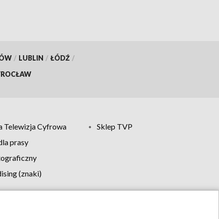
KÓW
/
LUBLIN
/
ŁÓDŹ
/
ROCŁAW
 Telewizja Cyfrowa
Sklep TVP
la prasy
tograficzny
sing (znaki)