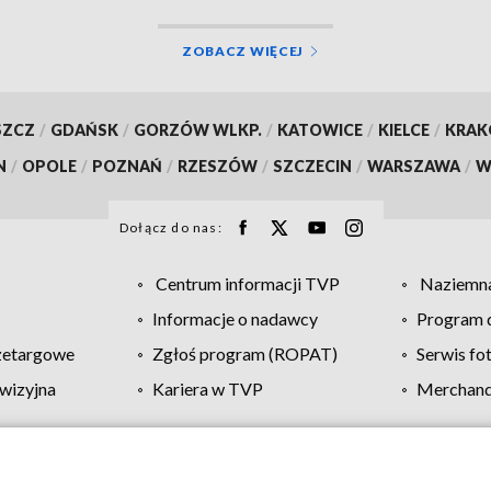
ZOBACZ WIĘCEJ
SZCZ
/
GDAŃSK
/
GORZÓW WLKP.
/
KATOWICE
/
KIELCE
/
KRA
N
/
OPOLE
/
POZNAŃ
/
RZESZÓW
/
SZCZECIN
/
WARSZAWA
/
W
Dołącz do nas:
Centrum informacji TVP
Naziemna
Informacje o nadawcy
Program d
zetargowe
Zgłoś program (ROPAT)
Serwis fo
wizyjna
Kariera w TVP
Merchandi