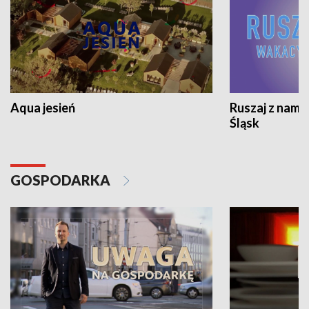
Aqua jesień
Ruszaj z nami
Śląsk
GOSPODARKA