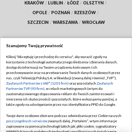
KRAKÓW
/
LUBLIN
/
ŁÓDŹ
/
OLSZTYN
/
OPOLE
/
POZNAŃ
/
RZESZÓW
/
SZCZECIN
/
WARSZAWA
/
WROCŁAW
Szanujemy Twoją prywatność
Dołącz do nas:
Kliknij "Akceptuję i przechodzę do serwisu", aby wyrazić zgody na
korzystanie z technologii automatycznego śledzenia i zbierania danych,
TVP
dostęp do informacji na Twoim urządzeniu końcowym i ich
Abonament TVP
przechowywanie oraz na przetwarzanie Twoich danych osobowych przez
Regulamin TVP
nas, czyli Telewizję Polską S.A. w likwidacji (zwaną dalej również „TVP”),
Emisja w TVP
Polityka prywatności
Zaufanych Partnerów z IAB* (1201 firm)
oraz pozostałych
Zaufanych
Partnerów TVP (93 firm)
, w celach marketingowych (w tym do
Centrum informacji TVP
Moje zgody
zautomatyzowanego dopasowania reklam do Twoich zainteresowań i
mierzenia ich skuteczności) i pozostałych, które wskazujemy poniżej, a
Naziemna Telewizja Cyfrowa
Pomoc
także zgody na udostępnianie przez nas identyfikatora PPID do Google.
Sklep TVP
Biuro reklamy
Twoje dane osobowe zbierane podczas odwiedzania przez Ciebie naszych
Rada Programowa
Kontakt
poszczególnych serwisów
zwanych dalej „Portalem”, w tym informacje
zapisywane za pomocą technologii takich jak: pliki cookie, sygnalizatory
System NOS
WWW lub innych podobnych technologii umożliwiających świadczenie