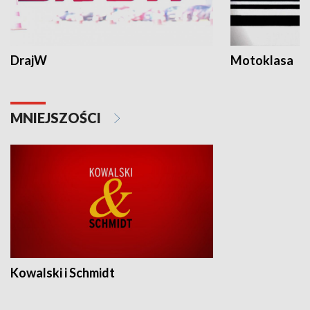
DrajW
Motoklasa
MNIEJSZOŚCI
Kowalski i Schmidt