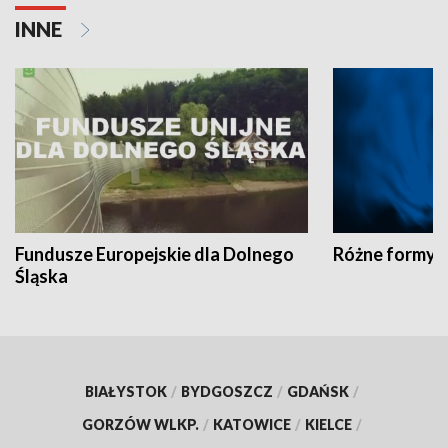
INNE
Fundusze Europejskie dla Dolnego
Różne formy t
Śląska
BIAŁYSTOK
/
BYDGOSZCZ
/
GDAŃSK
/
GORZÓW WLKP.
/
KATOWICE
/
KIELCE
/