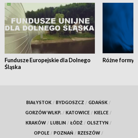
Fundusze Europejskie dla Dolnego
Różne formy t
Śląska
BIAŁYSTOK
/
BYDGOSZCZ
/
GDAŃSK
/
GORZÓW WLKP.
/
KATOWICE
/
KIELCE
/
KRAKÓW
/
LUBLIN
/
ŁÓDŹ
/
OLSZTYN
/
OPOLE
/
POZNAŃ
/
RZESZÓW
/