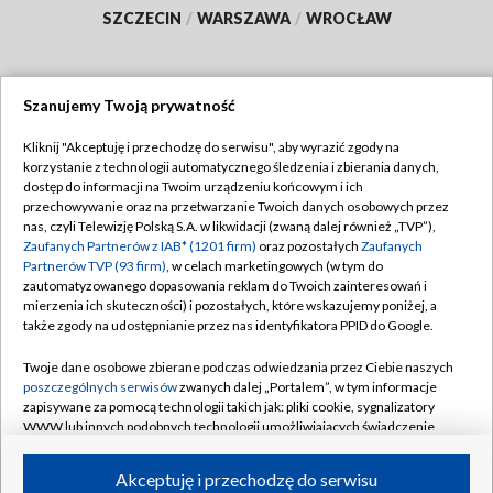
SZCZECIN
/
WARSZAWA
/
WROCŁAW
Szanujemy Twoją prywatność
Dołącz do nas:
Kliknij "Akceptuję i przechodzę do serwisu", aby wyrazić zgody na
korzystanie z technologii automatycznego śledzenia i zbierania danych,
TVP
dostęp do informacji na Twoim urządzeniu końcowym i ich
Abonament TVP
przechowywanie oraz na przetwarzanie Twoich danych osobowych przez
Regulamin TVP
nas, czyli Telewizję Polską S.A. w likwidacji (zwaną dalej również „TVP”),
Emisja w TVP
Polityka prywatności
Zaufanych Partnerów z IAB* (1201 firm)
oraz pozostałych
Zaufanych
Partnerów TVP (93 firm)
, w celach marketingowych (w tym do
Centrum informacji TVP
Moje zgody
zautomatyzowanego dopasowania reklam do Twoich zainteresowań i
mierzenia ich skuteczności) i pozostałych, które wskazujemy poniżej, a
Naziemna Telewizja Cyfrowa
Pomoc
także zgody na udostępnianie przez nas identyfikatora PPID do Google.
Sklep TVP
Biuro reklamy
Twoje dane osobowe zbierane podczas odwiedzania przez Ciebie naszych
Rada Programowa
Kontakt
poszczególnych serwisów
zwanych dalej „Portalem”, w tym informacje
zapisywane za pomocą technologii takich jak: pliki cookie, sygnalizatory
System NOS
WWW lub innych podobnych technologii umożliwiających świadczenie
dopasowanych i bezpiecznych usług, personalizację treści oraz reklam,
Informacje o nadawcy
Kanały
udostępnianie funkcji mediów społecznościowych oraz analizowanie
Akceptuję i przechodzę do serwisu
ruchu w Internecie.
Program dla prasy