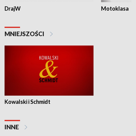
DrajW
Motoklasa
MNIEJSZOŚCI
Kowalski i Schmidt
INNE