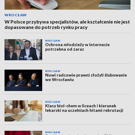
WROCŁAW
W Polsce przybywa specjalistów, ale kształcenie nie jest
dopasowane do potrzeb rynku pracy
WROCŁAW
Ochrona młodzieży w internecie
potrzebna od zaraz
WROCŁAW
Nowi radcowie prawni złożyli ślubowanie
we Wrocławiu
WROCŁAW
Klasy biol-chem w liceach i kierunek
lekarski na uczelniach hitami rekrutacji
WROCŁAW