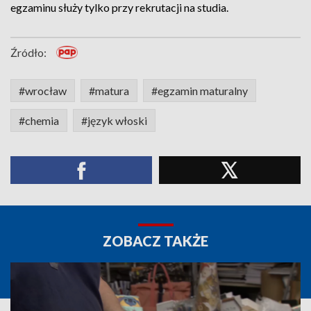
egzaminu służy tylko przy rekrutacji na studia.
Źródło:
#wrocław
#matura
#egzamin maturalny
#chemia
#język włoski
ZOBACZ TAKŻE