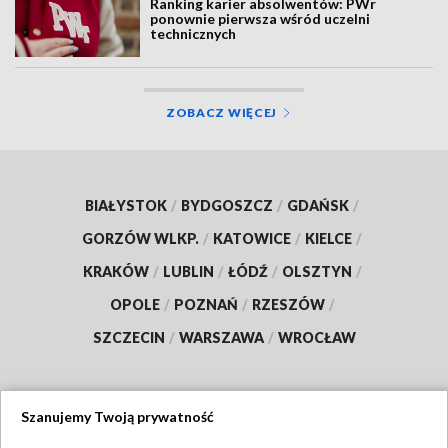
Ranking karier absolwentów: PWr
ponownie pierwsza wśród uczelni
technicznych
ZOBACZ WIĘCEJ
BIAŁYSTOK
/
BYDGOSZCZ
/
GDAŃSK
/
GORZÓW WLKP.
/
KATOWICE
/
KIELCE
/
KRAKÓW
/
LUBLIN
/
ŁÓDŹ
/
OLSZTYN
/
OPOLE
/
POZNAŃ
/
RZESZÓW
/
SZCZECIN
/
WARSZAWA
/
WROCŁAW
Szanujemy Twoją prywatność
Dołącz do nas: