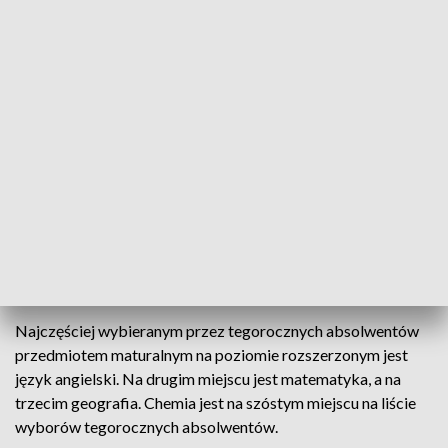
egzaminu z przedmiotu dodatkowego – to osoby, które
złożyły pisma o rezygnacji z przystąpienia do egzaminu
maturalnego z przedmiotu dodatkowego na mocy
obowiązujących od tego roku przepisów dotyczących
absolwentów techników i szkół branżowych.
Deklaracje o chęci zdawania jednego egzaminu z przedmiotu
dodatkowego złożyło 37,9% tegorocznych absolwentów
liceów, techników i szkól branżowych. Dwa egzaminy –
zgodnie z deklaracjami – ma zdawać 29,5%, trzy egzaminy –
24,3%, cztery egzaminy – 5,1%, pięć egzaminów - 0,5%, sześć
egzaminów - 0,1%.
Najczęściej wybieranym przez tegorocznych absolwentów
przedmiotem maturalnym na poziomie rozszerzonym jest
język angielski. Na drugim miejscu jest matematyka, a na
trzecim geografia. Chemia jest na szóstym miejscu na liście
wyborów tegorocznych absolwentów.