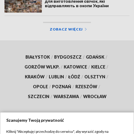
для виготовлення свічок, які
відправляють в окопи України
ZOBACZ WIĘCEJ
BIAŁYSTOK
/
BYDGOSZCZ
/
GDAŃSK
/
GORZÓW WLKP.
/
KATOWICE
/
KIELCE
/
KRAKÓW
/
LUBLIN
/
ŁÓDŹ
/
OLSZTYN
/
OPOLE
/
POZNAŃ
/
RZESZÓW
/
SZCZECIN
/
WARSZAWA
/
WROCŁAW
Szanujemy Twoją prywatność
Dołącz do nas:
Kliknij "Akceptuję i przechodzę do serwisu", aby wyrazić zgody na