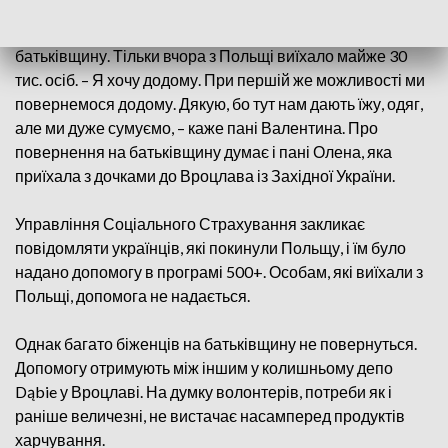
біженців з України. Тиждень тому звідси поїхали останні
сім'ї. Все більше біженців з України повертаються на
батьківщину. Тільки вчора з Польщі виїхало майже 30
тис. осіб. – Я хочу додому. При першій же можливості ми
повернемося додому. Дякую, бо тут нам дають їжу, одяг,
але ми дуже сумуємо, – каже пані Валентина. Про
повернення на батьківщину думає і пані Олена, яка
приїхала з дочками до Вроцлава із Західної України.
Управління Соціального Страхування закликає
повідомляти українців, які покинули Польщу, і їм було
надано допомогу в програмі 500+. Особам, які виїхали з
Польщі, допомога не надається.
Однак багато біженців на батьківщину не повернуться.
Допомогу отримують між іншим у колишньому депо
Dąbie у Вроцлаві. На думку волонтерів, потреби як і
раніше величезні, не вистачає насамперед продуктів
харчування.