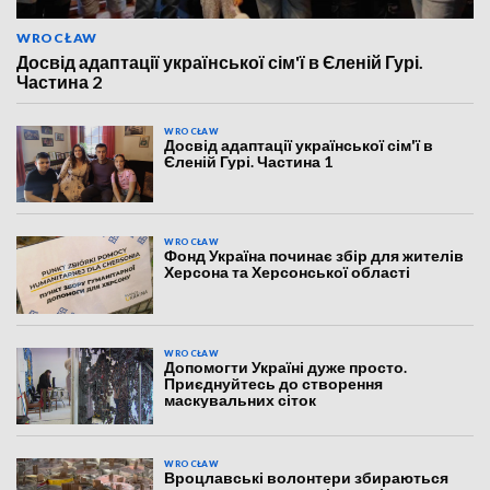
WROCŁAW
Досвід адаптації української сім'ї в Єленій Гурі.
Частина 2
WROCŁAW
Досвід адаптації української сім'ї в
Єленій Гурі. Частина 1
WROCŁAW
Фонд Україна починає збір для жителів
Херсона та Херсонської області
WROCŁAW
Допомогти Україні дуже просто.
Приєднуйтесь до створення
маскувальних сіток
WROCŁAW
Вроцлавські волонтери збираються