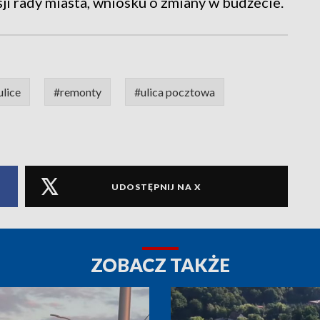
ji rady miasta, wniosku o zmiany w budżecie.
ulice
#remonty
#ulica pocztowa
UDOSTĘPNIJ NA X
ZOBACZ TAKŻE