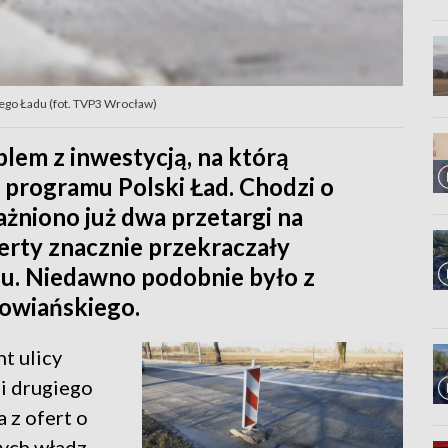
iego Ładu (fot. TVP3 Wrocław)
lem z inwestycją, na którą
 programu Polski Ład. Chodzi o
żniono już dwa przetargi na
erty znacznie przekraczały
u. Niedawno podobnie było z
łowiańskiego.
t ulicy
 i drugiego
a z ofert o
ych władz.