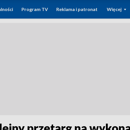
lności
Program TV
Reklama i patronat
Więcej
olejny przetarg na wykon