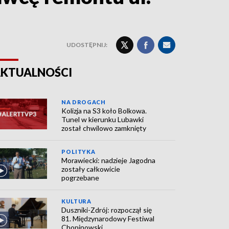
UDOSTĘPNIJ:
KTUALNOŚCI
NA DROGACH
Kolizja na S3 koło Bolkowa.
Tunel w kierunku Lubawki
został chwilowo zamknięty
POLITYKA
Morawiecki: nadzieje Jagodna
zostały całkowicie
pogrzebane
KULTURA
Duszniki-Zdrój: rozpoczął się
81. Międzynarodowy Festiwal
Chopinowski