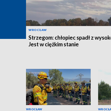
WROCŁAW
Strzegom: chłopiec spadł z wysok
Jest w ciężkim stanie
WROCŁAW
WROCŁ