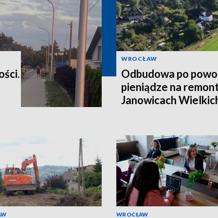
WROCŁAW
ości.
Odbudowa po powod
pieniądze na remont
Janowicach Wielkich
AW
WROCŁAW