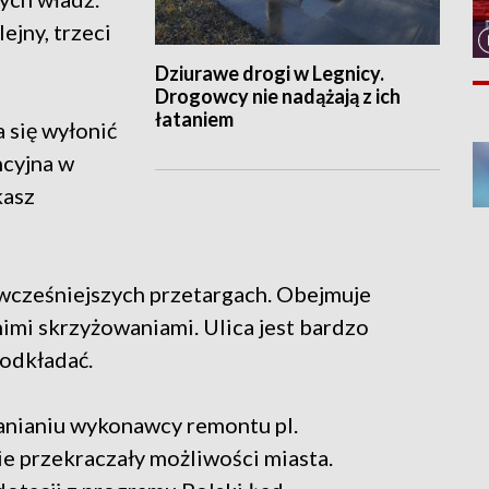
ejny, trzeci
Dziurawe drogi w Legnicy.
Drogowcy nie nadążają z ich
łataniem
 się wyłonić
ncyjna w
kasz
 wcześniejszych przetargach. Obejmuje
imi skrzyżowaniami. Ulica jest bardzo
 odkładać.
anianiu wykonawcy remontu pl.
e przekraczały możliwości miasta.