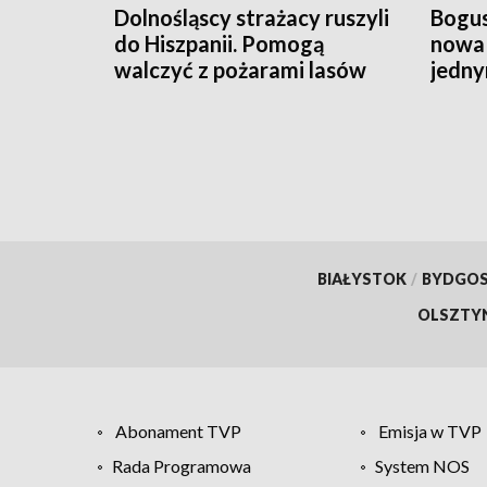
Dolnośląscy strażacy ruszyli
Bogus
do Hiszpanii. Pomogą
nowa 
walczyć z pożarami lasów
jedny
budo
BIAŁYSTOK
/
BYDGO
OLSZTY
Abonament TVP
Emisja w TVP
Rada Programowa
System NOS