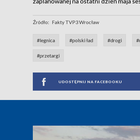
zaplanowanej na ostatni dzień maja ses
Źródło:
Fakty TVP3 Wrocław
#legnica
#polski ład
#drogi
#
#przetargi
UDOSTĘPNIJ NA FACEBOOKU