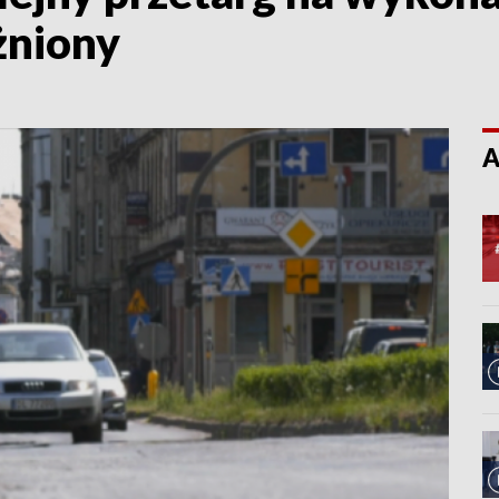
żniony
A