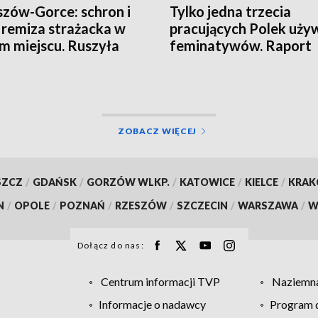
zów-Gorce: schron i
Tylko jedna trzecia
remiza strażacka w
pracujących Polek uży
m miejscu. Ruszyła
feminatywów. Raport
wa
Uniwersytetu SWPS
ZOBACZ WIĘCEJ
SZCZ
/
GDAŃSK
/
GORZÓW WLKP.
/
KATOWICE
/
KIELCE
/
KRA
N
/
OPOLE
/
POZNAŃ
/
RZESZÓW
/
SZCZECIN
/
WARSZAWA
/
W
Dołącz do nas:
Centrum informacji TVP
Naziemna
Informacje o nadawcy
Program d