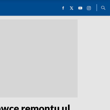
awcę remontu ul.