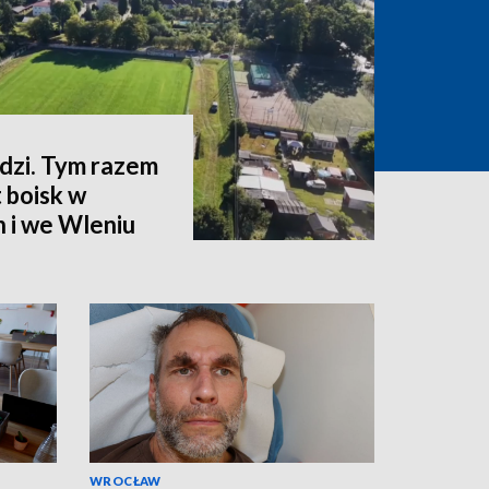
zi. Tym razem
 boisk w
 i we Wleniu
WROCŁAW