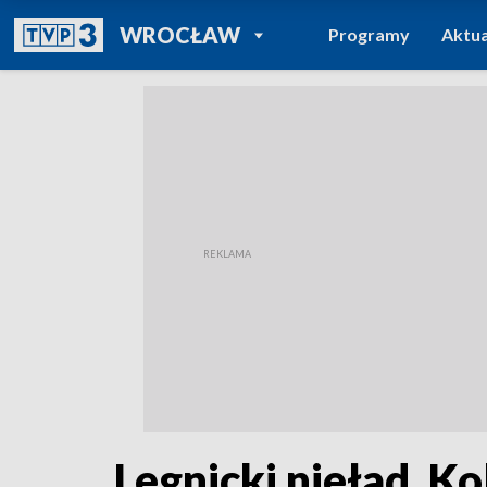
POWRÓT DO
WROCŁAW
Programy
Aktua
TVP REGIONY
Legnicki nieład. K