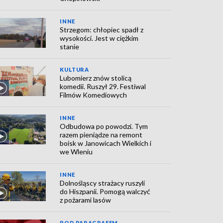
INNE
Strzegom: chłopiec spadł z
wysokości. Jest w ciężkim
stanie
KULTURA
Lubomierz znów stolicą
komedii. Ruszył 29. Festiwal
Filmów Komediowych
INNE
Odbudowa po powodzi. Tym
razem pieniądze na remont
boisk w Janowicach Wielkich i
we Wleniu
INNE
Dolnośląscy strażacy ruszyli
do Hiszpanii. Pomogą walczyć
z pożarami lasów
POD PARAGRAFEM