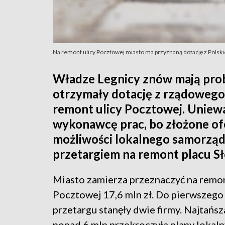
Na remont ulicy Pocztowej miasto ma przyznaną dotację z Polsk
Władze Legnicy znów mają prob
otrzymały dotację z rządowego
remont ulicy Pocztowej. Uniewa
wykonawcę prac, bo złożone of
możliwości lokalnego samorząd
przetargiem na remont placu S
Miasto zamierza przeznaczyć na remon
Pocztowej 17,6 mln zł. Do pierwszego
przetargu stanęły dwie firmy. Najtańsz
ponad 6 mln przekroczyła plany lokaln