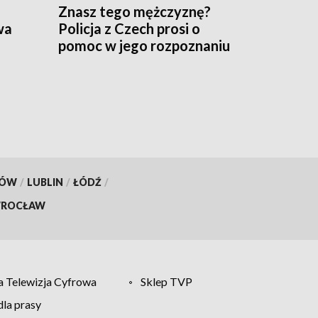
Znasz tego mężczyznę?
wa
Policja z Czech prosi o
pomoc w jego rozpoznaniu
KÓW
/
LUBLIN
/
ŁÓDŹ
/
ROCŁAW
 Telewizja Cyfrowa
Sklep TVP
la prasy