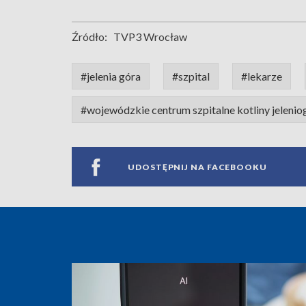
Źródło:
TVP3 Wrocław
#jelenia góra
#szpital
#lekarze
#wojewódzkie centrum szpitalne kotliny jelenio
UDOSTĘPNIJ NA FACEBOOKU