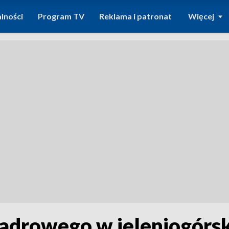
lności
Program TV
Reklama i patronat
Więcej
adrowego w jeleniogórsk