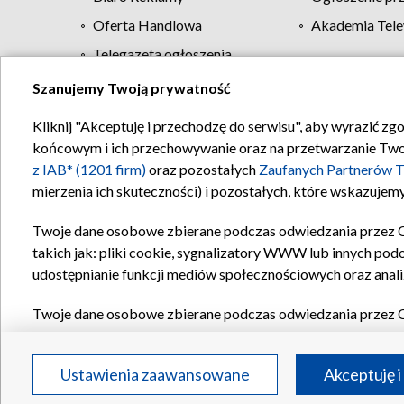
Oferta Handlowa
Akademia Tele
Telegazeta ogłoszenia
Szanujemy Twoją prywatność
Regulamin TVP
Kliknij "Akceptuję i przechodzę do serwisu", aby wyrazić zg
końcowym i ich przechowywanie oraz na przetwarzanie Twoich
z IAB* (1201 firm)
oraz pozostałych
Zaufanych Partnerów T
mierzenia ich skuteczności) i pozostałych, które wskazujemy
Twoje dane osobowe zbierane podczas odwiedzania przez 
takich jak: pliki cookie, sygnalizatory WWW lub innych pod
udostępnianie funkcji mediów społecznościowych oraz anali
Twoje dane osobowe zbierane podczas odwiedzania przez 
plików cookie, informacje o Twoich wyszukiwaniach w serwi
Partnerów TVP
dla realizacji następujących celów i funkc
Ustawienia zaawansowane
Akceptuję i
reklam, tworzenia profilu spersonalizowanych reklam, tworz
treści, stosowania badań rynkowych w celu generowania op