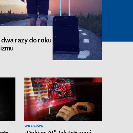
o dwa razy do roku
nizmu
WROCŁAW
iążą
„Doktor AI”. Jak fałszywi