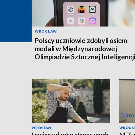
WROCŁAW
Polscy uczniowie zdobyli osiem
medali w Międzynarodowej
Olimpiadzie Sztucznej Inteligencj
WROCŁAW
WROCŁ
Lawina udarów słonecznych
NFZ z