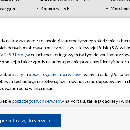
wizyjna
Kariera w TVP
Merchandi
Polityka prywatności
Moje zgody
Pomoc
Biuro re
ody na korzystanie z technologii automatycznego śledzenia i zbie
 danych osobowych przez nas, czyli Telewizję Polską S.A. w likw
VP (93 firm)
, w celach marketingowych (w tym do zautomatyzow
 poniżej, a także zgody na udostępnianie przez nas identyfikator
Ciebie naszych
poszczególnych serwisów
zwanych dalej „Portalem
obnych technologii umożliwiających świadczenie dopasowanych i be
zowanie ruchu w Internecie.
Ciebie
poszczególnych serwisów
na Portalu, takie jak adresy IP, 
sach Portalu czy historia odwiedzin będą przetwarzane przez TV
ji: przechowywania informacji na urządzeniu lub dostęp do nich,
©2026 Telewizja Polska S.A. w likwidacji
 przechodzę do serwisu
enia profilu spersonalizowanych treści, wyboru spersonalizowany
inii odbiorców, opracowywania i ulepszania produktów, zapewnie