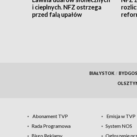
i cieplnych. NFZ ostrzega
rozli
przed falą upałów
refor
2026
BIAŁYSTOK
/
BYDGO
OLSZTY
Abonament TVP
Emisja w TVP
Rada Programowa
System NOS
Biuro Reklamy
Ogłoszenie pr