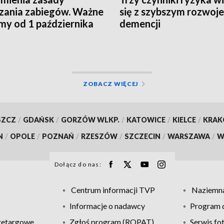
czania zabiegów. Ważne
się z szybszym rozwoj
my od 1 października
demencji
 roku
ZOBACZ WIĘCEJ
SZCZ
/
GDAŃSK
/
GORZÓW WLKP.
/
KATOWICE
/
KIELCE
/
KRA
N
/
OPOLE
/
POZNAŃ
/
RZESZÓW
/
SZCZECIN
/
WARSZAWA
/
W
Dołącz do nas:
Centrum informacji TVP
Naziemna
Informacje o nadawcy
Program d
zetargowe
Zgłoś program (ROPAT)
Serwis fo