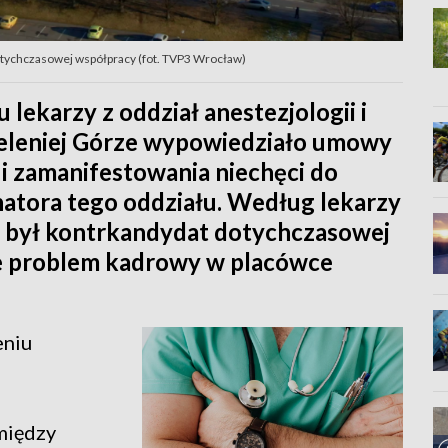
dotychczasowej współpracy (fot. TVP3 Wrocław)
lekarzy z oddział anestezjologii i
 Jeleniej Górze wypowiedziało umowy
 i zamanifestowania niechęci do
atora tego oddziału. Według lekarzy
 był kontrkandydat dotychczasowej
że problem kadrowy w placówce
eniu
między