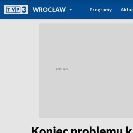
POWRÓT DO
WROCŁAW
Programy
Aktua
TVP REGIONY
Koniec problemu k