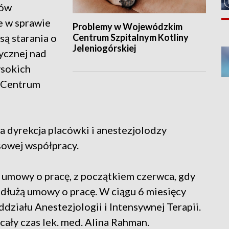
gów
e w sprawie
Problemy w Wojewódzkim
Centrum Szpitalnym Kotliny
są starania o
Jeleniogórskiej
ycznej nad
ysokich
 Centrum
a dyrekcja placówki i anestezjolodzy
sowej współpracy.
 umowy o pracę, z początkiem czerwca, gdy
dłużą umowy o pracę. W ciągu 6 miesięcy
działu Anestezjologii i Intensywnej Terapii.
ały czas lek. med. Alina Rahman.