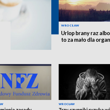
WROCŁAW
Urlop brany raz alb
to za mało dla orga
i
AW
WROCŁAW
mienia zasady
Trzy czynniki ryzyka w