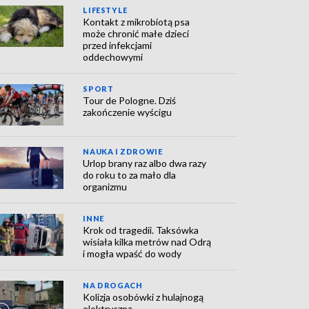
LIFESTYLE
Kontakt z mikrobiotą psa
może chronić małe dzieci
przed infekcjami
oddechowymi
SPORT
Tour de Pologne. Dziś
zakończenie wyścigu
NAUKA I ZDROWIE
Urlop brany raz albo dwa razy
do roku to za mało dla
organizmu
INNE
Krok od tragedii. Taksówka
wisiała kilka metrów nad Odrą
i mogła wpaść do wody
NA DROGACH
Kolizja osobówki z hulajnogą
elektryczną