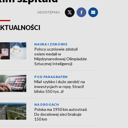
UDOSTĘPNIJ:
KTUALNOŚCI
NAUKA I ZDROWIE
Polscy uczniowie zdobyli
osiem medali w
Międzynarodowej Olimpiadzie
Sztucznej Inteligencji
POD PARAGRAFEM
Miał szybko i dużo zarobić na
inwestycjach w ropę. Stracił
blisko 550 tys. zł
NA DROGACH
Polska ma 1950 km autostrad.
Do docelowej sieci brakuje
150 km