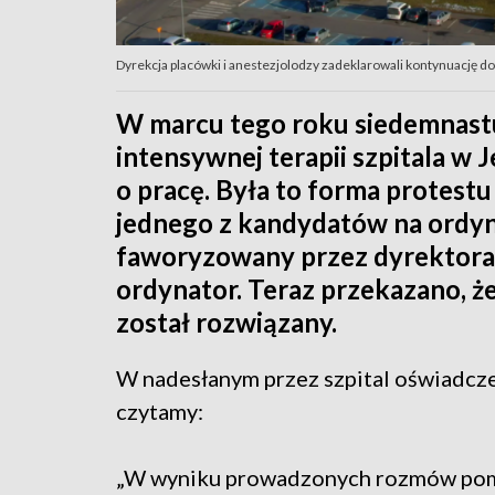
Dyrekcja placówki i anestezjolodzy zadeklarowali kontynuację 
W marcu tego roku siedemnastu 
intensywnej terapii szpitala w
o pracę. Była to forma protestu
jednego z kandydatów na ordyn
faworyzowany przez dyrektora
ordynator. Teraz przekazano, 
został rozwiązany.
W nadesłanym przez szpital oświadcz
czytamy:
„W wyniku prowadzonych rozmów po