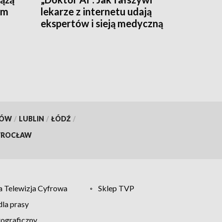
em
lekarze z internetu udają
ekspertów i sieją medyczną
dezinformację?
KÓW
/
LUBLIN
/
ŁÓDŹ
/
ROCŁAW
 Telewizja Cyfrowa
Sklep TVP
la prasy
tograficzny