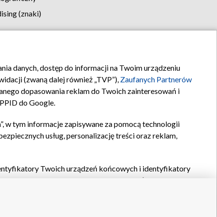
sing (znaki)
klamy
Kontakt
rania danych, dostęp do informacji na Twoim urządzeniu
idacji (zwaną dalej również „TVP”),
Zaufanych Partnerów
anego dopasowania reklam do Twoich zainteresowań i
a PPID do Google.
”, w tym informacje zapisywane za pomocą technologii
zpiecznych usług, personalizację treści oraz reklam,
identyfikatory Twoich urządzeń końcowych i identyfikatory
P,
Zaufanych Partnerów z IAB
oraz pozostałych
Zaufanych
 wyboru podstawowych reklam, wyboru spersonalizowanych
ch treści, pomiaru wydajności reklam, pomiaru wydajności
nia bezpieczeństwa, zapobiegania oszustwom i usuwania