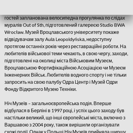
Мистецтво на місці, Галерея Geppart, Фотогалерея ZPAF
або 66P Суб'єктивна Установа Культури. Для активних
гостей запланована велосипедна прогулянка по слідах
муралів Out of Sth, підготовлений галереєю Studio BWA
Wrocław. Музей Вроцлавського університету покаже
відвідувачам залу Aulа Leopoldyńskа, недоступну
протягом останніх років через реставраційні роботи. На
любителів військової теми чекають, в свою чергу, заходи,
підготовлені на околиці міста Військовим Музеєм,
Вроцлавською Фортифікаційною Асоціацією чи Музеєм
Інженерних Військ. Любителів водного спорту і не тільки
запросить на свою палубу Одра Центр і Музей Одри
Фонду Відкритого Музею Техніки.
Ніч Музеїв – загальноєвропейська подія. Вперше
відбулася в Берліні в 1997 році, і успіх цього заходу був
настільки великий, що інші європейські міста, включно з
Варшавою з 2004 року, також вирішили організувати
схожі події. Однак у Польщі Ніч Музеїв прийняла ширшу