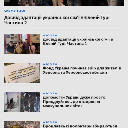
WROCŁAW
Досвід адаптації української сім'ї в Єленій Гурі.
Частина 2
WROCŁAW
Досвід адаптації української сім'ї в
Єленій Гурі. Частина 1
WROCŁAW
Фонд Україна починає збір для жителів
Херсона та Херсонської області
WROCŁAW
Допомогти Україні дуже просто.
Приєднуйтесь до створення
маскувальних сіток
WROCŁAW
Вроцлавські волонтери збираються