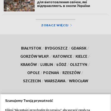
для виготовлення свічок, які
відправляють в окопи України
ZOBACZ WIĘCEJ
BIAŁYSTOK
/
BYDGOSZCZ
/
GDAŃSK
/
GORZÓW WLKP.
/
KATOWICE
/
KIELCE
/
KRAKÓW
/
LUBLIN
/
ŁÓDŹ
/
OLSZTYN
/
OPOLE
/
POZNAŃ
/
RZESZÓW
/
SZCZECIN
/
WARSZAWA
/
WROCŁAW
Szanujemy Twoją prywatność
Dołącz do nas:
Kliknij "Akceptuję i przechodzę do serwisu", aby wyrazić zgody na