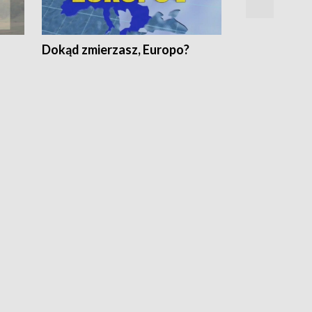
Dokąd zmierzasz, Europo?
Fakty Komen