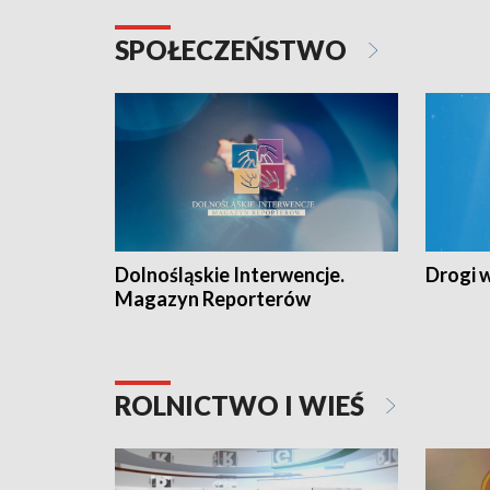
SPOŁECZEŃSTWO
Dolnośląskie Interwencje.
Drogi 
Magazyn Reporterów
ROLNICTWO I WIEŚ