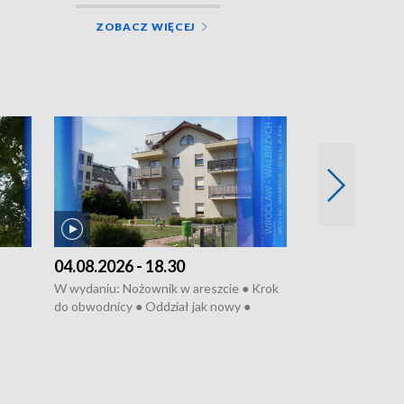
ZOBACZ WIĘCEJ
04.08.2026 - 18.30
03.08.2026 - 
W wydaniu: Nożownik w areszcie ● Krok
W wydaniu: Zarz
do obwodnicy ● Oddział jak nowy ●
Wjechał na cho
Rodzic też pacjent ● Rynek ma być
● Węzły do remo
elony
zielony ● Inkubtor w ognisku ● Trzeba
Syreny nie dla w
ratować lekarza
teatrze ● Koncer
„Cud” w Legnicy