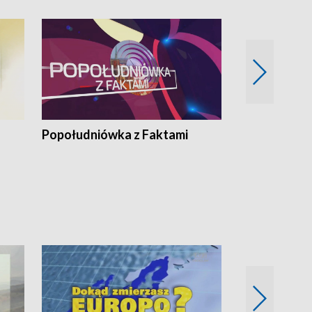
Popołudniówka z Faktami
Z Unią na Ty