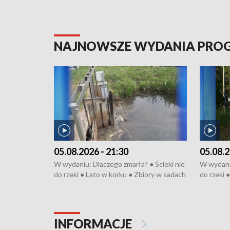
NAJNOWSZE WYDANIA PR
05.08.2026 - 21:30
05.08.2
W wydaniu: Dlaczego zmarła? ● Ścieki nie
W wydaniu
do rzeki ● Lato w korku ● Zbiory w sadach
do rzeki 
● Senior za kółkiem ● Złoto dla...
● Senior z
cierpiwych ● Mrożonki dla zwierząt
cierpiwyc
INFORMACJE