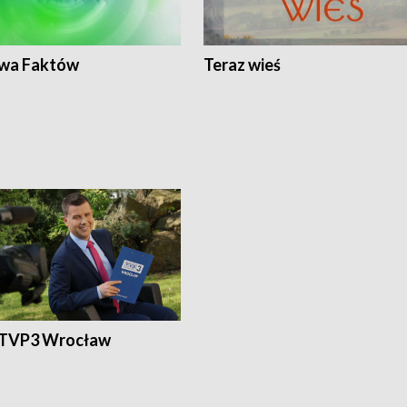
wa Faktów
Teraz wieś
 TVP3 Wrocław