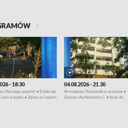
OGRAMÓW
026 - 18:30
04.08.2026 - 21.30
: Dlaczego zmarła? ● Ścieki nie
W wydaniu: Nożownik w areszcie ●
● Lato w korku ● Zbiory w sadach
Zarzuty dla Norberta C. ● Krok do
a kółkiem ● Złoto dla...
obwodnicy ● Miliony na ochronę ●
h ● Mrożonki dla zwierząt
Oddział jak nowy ● Rynek ma być zi
● Inkubator w ognisku ● Rodzic też
pacjent ● Trzeba ratować lekarza