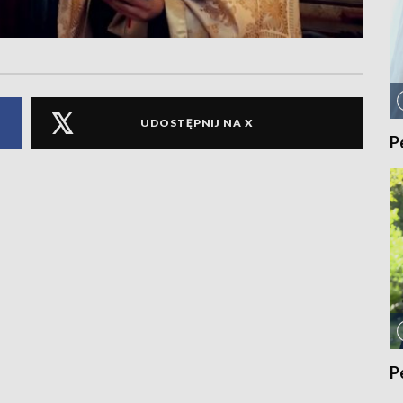
UDOSTĘPNIJ NA X
P
P