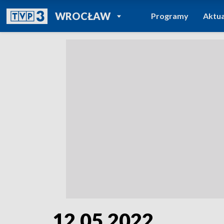
POWRÓT DO
WROCŁAW
Programy
Aktua
TVP REGIONY
12.05.2022