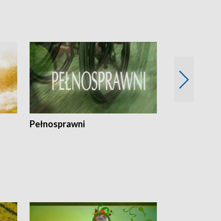
Pełnosprawni
Bezpieczny 