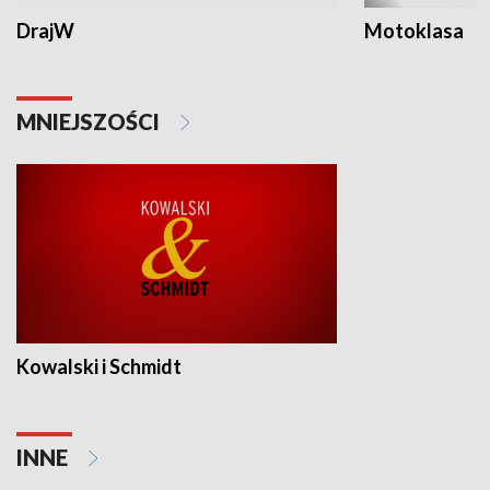
DrajW
Motoklasa
MNIEJSZOŚCI
Kowalski i Schmidt
INNE