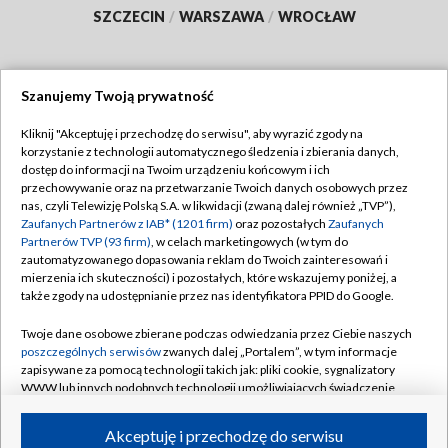
SZCZECIN
/
WARSZAWA
/
WROCŁAW
Szanujemy Twoją prywatność
Dołącz do nas:
Kliknij "Akceptuję i przechodzę do serwisu", aby wyrazić zgody na
korzystanie z technologii automatycznego śledzenia i zbierania danych,
TVP
dostęp do informacji na Twoim urządzeniu końcowym i ich
Abonament TVP
przechowywanie oraz na przetwarzanie Twoich danych osobowych przez
Regulamin TVP
nas, czyli Telewizję Polską S.A. w likwidacji (zwaną dalej również „TVP”),
Emisja w TVP
Polityka prywatności
Zaufanych Partnerów z IAB* (1201 firm)
oraz pozostałych
Zaufanych
Partnerów TVP (93 firm)
, w celach marketingowych (w tym do
Centrum informacji TVP
Moje zgody
zautomatyzowanego dopasowania reklam do Twoich zainteresowań i
mierzenia ich skuteczności) i pozostałych, które wskazujemy poniżej, a
Naziemna Telewizja Cyfrowa
Pomoc
także zgody na udostępnianie przez nas identyfikatora PPID do Google.
Sklep TVP
Biuro reklamy
Twoje dane osobowe zbierane podczas odwiedzania przez Ciebie naszych
Rada Programowa
Kontakt
poszczególnych serwisów
zwanych dalej „Portalem”, w tym informacje
zapisywane za pomocą technologii takich jak: pliki cookie, sygnalizatory
System NOS
WWW lub innych podobnych technologii umożliwiających świadczenie
dopasowanych i bezpiecznych usług, personalizację treści oraz reklam,
Informacje o nadawcy
Kanały
udostępnianie funkcji mediów społecznościowych oraz analizowanie
Akceptuję i przechodzę do serwisu
ruchu w Internecie.
Program dla prasy