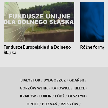
Fundusze Europejskie dla Dolnego
Różne formy t
Śląska
BIAŁYSTOK
/
BYDGOSZCZ
/
GDAŃSK
/
GORZÓW WLKP.
/
KATOWICE
/
KIELCE
/
KRAKÓW
/
LUBLIN
/
ŁÓDŹ
/
OLSZTYN
/
OPOLE
/
POZNAŃ
/
RZESZÓW
/