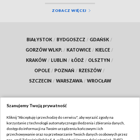
ZOBACZ WIĘCEJ
BIAŁYSTOK
/
BYDGOSZCZ
/
GDAŃSK
/
GORZÓW WLKP.
/
KATOWICE
/
KIELCE
/
KRAKÓW
/
LUBLIN
/
ŁÓDŹ
/
OLSZTYN
/
OPOLE
/
POZNAŃ
/
RZESZÓW
/
SZCZECIN
/
WARSZAWA
/
WROCŁAW
Szanujemy Twoją prywatność
Dołącz do nas:
Kliknij "Akceptuję i przechodzę do serwisu", aby wyrazić zgody na
korzystanie z technologii automatycznego śledzenia i zbierania danych,
TVP
dostęp do informacji na Twoim urządzeniu końcowym i ich
Abonament TVP
przechowywanie oraz na przetwarzanie Twoich danych osobowych przez
Regulamin TVP
nas, czyli Telewizję Polską S.A. w likwidacji (zwaną dalej również „TVP”),