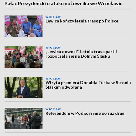
Pałac Prezydencki o ataku nożownika we Wrocławiu
WROCŁAW
Lewica kończy letnią trasę po Polsce
WROCŁAW
„Lewica dowozi”. Letnia trasa partii
rozpoczęła się na Dolnym Śląsku
WROCŁAW
Wizyta premiera Donalda Tuska w Stroniu
Śląskim odwołana
WROCŁAW
Referendum w Podgórzynie po raz drugi