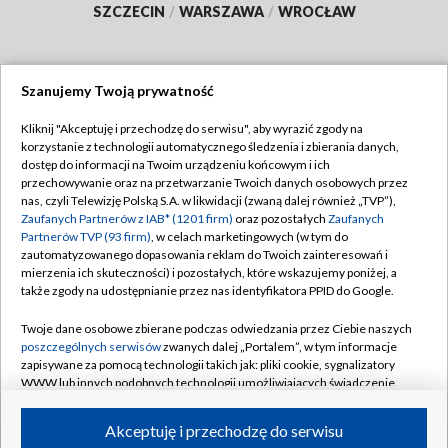
SZCZECIN
/
WARSZAWA
/
WROCŁAW
Szanujemy Twoją prywatność
Dołącz do nas:
Kliknij "Akceptuję i przechodzę do serwisu", aby wyrazić zgody na
korzystanie z technologii automatycznego śledzenia i zbierania danych,
TVP
dostęp do informacji na Twoim urządzeniu końcowym i ich
Abonament TVP
przechowywanie oraz na przetwarzanie Twoich danych osobowych przez
Regulamin TVP
nas, czyli Telewizję Polską S.A. w likwidacji (zwaną dalej również „TVP”),
Emisja w TVP
Polityka prywatności
Zaufanych Partnerów z IAB* (1201 firm)
oraz pozostałych
Zaufanych
Partnerów TVP (93 firm)
, w celach marketingowych (w tym do
Centrum informacji TVP
Moje zgody
zautomatyzowanego dopasowania reklam do Twoich zainteresowań i
mierzenia ich skuteczności) i pozostałych, które wskazujemy poniżej, a
Naziemna Telewizja Cyfrowa
Pomoc
także zgody na udostępnianie przez nas identyfikatora PPID do Google.
Sklep TVP
Biuro reklamy
Twoje dane osobowe zbierane podczas odwiedzania przez Ciebie naszych
Rada Programowa
Kontakt
poszczególnych serwisów
zwanych dalej „Portalem”, w tym informacje
zapisywane za pomocą technologii takich jak: pliki cookie, sygnalizatory
System NOS
WWW lub innych podobnych technologii umożliwiających świadczenie
dopasowanych i bezpiecznych usług, personalizację treści oraz reklam,
Informacje o nadawcy
Kanały
udostępnianie funkcji mediów społecznościowych oraz analizowanie
Akceptuję i przechodzę do serwisu
ruchu w Internecie.
Program dla prasy