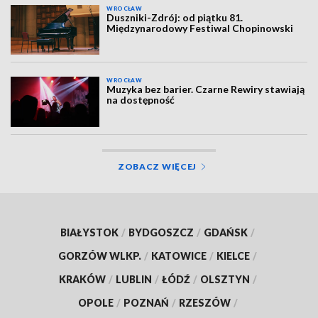
WROCŁAW
Duszniki-Zdrój: od piątku 81.
Międzynarodowy Festiwal Chopinowski
WROCŁAW
Muzyka bez barier. Czarne Rewiry stawiają
na dostępność
ZOBACZ WIĘCEJ
BIAŁYSTOK
/
BYDGOSZCZ
/
GDAŃSK
/
GORZÓW WLKP.
/
KATOWICE
/
KIELCE
/
KRAKÓW
/
LUBLIN
/
ŁÓDŹ
/
OLSZTYN
/
OPOLE
/
POZNAŃ
/
RZESZÓW
/