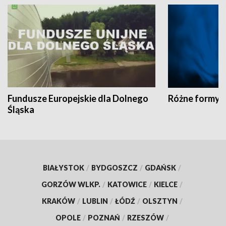
Fundusze Europejskie dla Dolnego
Różne formy t
Śląska
BIAŁYSTOK
/
BYDGOSZCZ
/
GDAŃSK
/
GORZÓW WLKP.
/
KATOWICE
/
KIELCE
/
KRAKÓW
/
LUBLIN
/
ŁÓDŹ
/
OLSZTYN
/
OPOLE
/
POZNAŃ
/
RZESZÓW
/