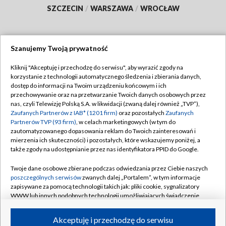
SZCZECIN
/
WARSZAWA
/
WROCŁAW
Szanujemy Twoją prywatność
Dołącz do nas:
Kliknij "Akceptuję i przechodzę do serwisu", aby wyrazić zgody na
korzystanie z technologii automatycznego śledzenia i zbierania danych,
TVP
dostęp do informacji na Twoim urządzeniu końcowym i ich
Abonament TVP
przechowywanie oraz na przetwarzanie Twoich danych osobowych przez
Regulamin TVP
nas, czyli Telewizję Polską S.A. w likwidacji (zwaną dalej również „TVP”),
Emisja w TVP
Polityka prywatności
Zaufanych Partnerów z IAB* (1201 firm)
oraz pozostałych
Zaufanych
Partnerów TVP (93 firm)
, w celach marketingowych (w tym do
Centrum informacji TVP
Moje zgody
zautomatyzowanego dopasowania reklam do Twoich zainteresowań i
mierzenia ich skuteczności) i pozostałych, które wskazujemy poniżej, a
Naziemna Telewizja Cyfrowa
Pomoc
także zgody na udostępnianie przez nas identyfikatora PPID do Google.
Sklep TVP
Biuro reklamy
Twoje dane osobowe zbierane podczas odwiedzania przez Ciebie naszych
Rada Programowa
Kontakt
poszczególnych serwisów
zwanych dalej „Portalem”, w tym informacje
zapisywane za pomocą technologii takich jak: pliki cookie, sygnalizatory
System NOS
WWW lub innych podobnych technologii umożliwiających świadczenie
dopasowanych i bezpiecznych usług, personalizację treści oraz reklam,
Informacje o nadawcy
Kanały
udostępnianie funkcji mediów społecznościowych oraz analizowanie
Akceptuję i przechodzę do serwisu
ruchu w Internecie.
Program dla prasy