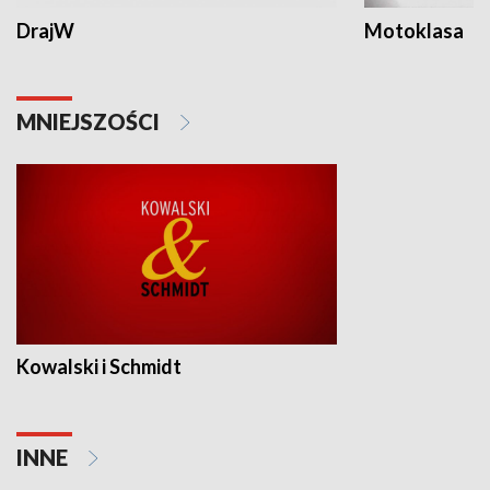
DrajW
Motoklasa
MNIEJSZOŚCI
Kowalski i Schmidt
INNE