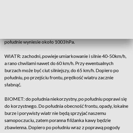
poprawiać.
TEMPERATURA MAX. W REGIONIE: od 17 do 20 stopni
Celsjusza.
CIŚNIENIE w okolicach Wrocławia: będzie rosło. W
południe wyniesie około 1003 hPa.
WIATR: zachodni, powieje umiarkowanie i silnie 40-50km/h,
a rano chwilami nawet do 60 km/h. Przy ewentualnych
burzach może być ciut silniejszy, do 65 km/h. Dopiero po
południu, po przejściu frontu, prędkość wiatru zacznie
słabnąć.
BIOMET: do południa niekorzystny, po południu poprawi się
do korzystnego. Do południa obecność frontu, opady, lokalne
burze i porywisty wiatr nie będą sprzyjać naszemu
samopoczuciu, zatem poranna filiżanka kawy będzie
zbawienna. Dopiero po południu wraz z poprawą pogody