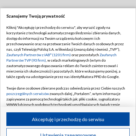
Szanujemy Twoją prywatność
Dołącz do nas:
Kliknij "Akceptuję i przechodzę do serwisu", aby wyrazić zgody na
korzystanie z technologii automatycznego śledzenia i zbierania danych,
TVP
dostęp do informacji na Twoim urządzeniu końcowym i ich
Abonament TVP
przechowywanie oraz na przetwarzanie Twoich danych osobowych przez
Regulamin TVP
nas, czyli Telewizję Polską S.A. w likwidacji (zwaną dalej również „TVP”),
Emisja w TVP
Polityka prywatności
Zaufanych Partnerów z IAB* (1201 firm)
oraz pozostałych
Zaufanych
Partnerów TVP (93 firm)
, w celach marketingowych (w tym do
Centrum informacji TVP
Moje zgody
zautomatyzowanego dopasowania reklam do Twoich zainteresowań i
mierzenia ich skuteczności) i pozostałych, które wskazujemy poniżej, a
Naziemna Telewizja Cyfrowa
Pomoc
także zgody na udostępnianie przez nas identyfikatora PPID do Google.
Sklep TVP
Biuro reklamy
Twoje dane osobowe zbierane podczas odwiedzania przez Ciebie naszych
Rada Programowa
Kontakt
poszczególnych serwisów
zwanych dalej „Portalem”, w tym informacje
zapisywane za pomocą technologii takich jak: pliki cookie, sygnalizatory
System NOS
WWW lub innych podobnych technologii umożliwiających świadczenie
dopasowanych i bezpiecznych usług, personalizację treści oraz reklam,
Informacje o nadawcy
Kanały
udostępnianie funkcji mediów społecznościowych oraz analizowanie
Akceptuję i przechodzę do serwisu
ruchu w Internecie.
Program dla prasy
©2026 Telewizja Polska S.A. w likwidacji
Biuro Reklamy
Twoje dane osobowe zbierane podczas odwiedzania przez Ciebie
Ustawienia zaawansowane