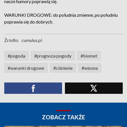
nasze humory poprawią się.
WARUNKI DROGOWE: do południa zmienne, po południu
poprawia się do dobrych.
Źródło:
cumulus.pl
#pogoda
#prognoza pogody
#biomet
#warunki drogowe
#ciśnienie
#wiosna
ZOBACZ TAKŻE