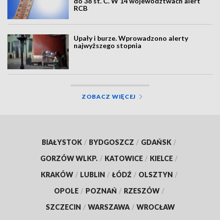
do 38 st. C. W 14 województwach alert
RCB
Upały i burze. Wprowadzono alerty
najwyższego stopnia
ZOBACZ WIĘCEJ
BIAŁYSTOK
/
BYDGOSZCZ
/
GDAŃSK
/
GORZÓW WLKP.
/
KATOWICE
/
KIELCE
/
KRAKÓW
/
LUBLIN
/
ŁÓDŹ
/
OLSZTYN
/
OPOLE
/
POZNAŃ
/
RZESZÓW
/
SZCZECIN
/
WARSZAWA
/
WROCŁAW