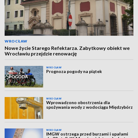
WROCŁAW
Nowe życie Starego Refektarza. Zabytkowy obiekt we
Wrocławiu przejdzie renowację
WROCŁAW
Prognoza pogody na piątek
WROCŁAW
Wprowadzono obostrzenia dla
spożywania wody z wodociągu Międzybórz
WROCŁAW
IMGW ostrzega przed burzami i upałami