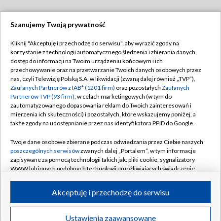
Szanujemy Twoją prywatność
Dołącz do nas:
Kliknij "Akceptuję i przechodzę do serwisu", aby wyrazić zgody na
korzystanie z technologii automatycznego śledzenia i zbierania danych,
TVP
dostęp do informacji na Twoim urządzeniu końcowym i ich
Abonament TVP
przechowywanie oraz na przetwarzanie Twoich danych osobowych przez
Regulamin TVP
nas, czyli Telewizję Polską S.A. w likwidacji (zwaną dalej również „TVP”),
Emisja w TVP
Polityka prywatności
Zaufanych Partnerów z IAB* (1201 firm)
oraz pozostałych
Zaufanych
Partnerów TVP (93 firm)
, w celach marketingowych (w tym do
Centrum informacji TVP
Moje zgody
zautomatyzowanego dopasowania reklam do Twoich zainteresowań i
mierzenia ich skuteczności) i pozostałych, które wskazujemy poniżej, a
Naziemna Telewizja Cyfrowa
Pomoc
także zgody na udostępnianie przez nas identyfikatora PPID do Google.
Sklep TVP
Biuro reklamy
Twoje dane osobowe zbierane podczas odwiedzania przez Ciebie naszych
Rada Programowa
Kontakt
poszczególnych serwisów
zwanych dalej „Portalem”, w tym informacje
zapisywane za pomocą technologii takich jak: pliki cookie, sygnalizatory
System NOS
WWW lub innych podobnych technologii umożliwiających świadczenie
dopasowanych i bezpiecznych usług, personalizację treści oraz reklam,
Informacje o nadawcy
Kanały
udostępnianie funkcji mediów społecznościowych oraz analizowanie
Akceptuję i przechodzę do serwisu
ruchu w Internecie.
Program dla prasy
©2026 Telewizja Polska S.A. w likwidacji
Biuro Reklamy
Twoje dane osobowe zbierane podczas odwiedzania przez Ciebie
Ustawienia zaawansowane