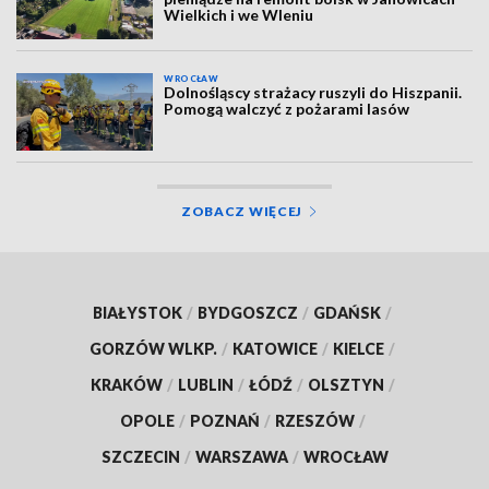
Wielkich i we Wleniu
WROCŁAW
Dolnośląscy strażacy ruszyli do Hiszpanii.
Pomogą walczyć z pożarami lasów
ZOBACZ WIĘCEJ
BIAŁYSTOK
/
BYDGOSZCZ
/
GDAŃSK
/
GORZÓW WLKP.
/
KATOWICE
/
KIELCE
/
KRAKÓW
/
LUBLIN
/
ŁÓDŹ
/
OLSZTYN
/
OPOLE
/
POZNAŃ
/
RZESZÓW
/
SZCZECIN
/
WARSZAWA
/
WROCŁAW