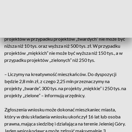
integrację mieszkańców: koncerty, spotkania, wystawy –
wyjaśnia Beata Olszewska.
Trzecią kategorią są projekty zielone nastawione na poprawę
ekologii w stolicy Karkonoszy. Wartość zgłaszanych
projektów w przypadku projektów „twardych” nie może być
niższa niż 10 tys. oraz wyższa niż 500 tys. zł. W przypadku
projektów „miękkich” nie może być wyższa niż 150 tys., a w
przypadku projektów „zielonych” niż 250 tys.
– Liczymy na kreatywność mieszkańców. Do dyspozycji
będzie 2,8 mln zł, z czego 2,25 mln przeznaczymy na
projekty „twarde”, 300 tys. na projekty „miękkie” i 250 tys. na
projekty „zielone” – informują urzędnicy.
Zgłoszenia wniosku może dokonać mieszkaniec miasta,
który w dniu składania wniosku ukończył 16 lat lub osoba
prawna, mająca siedzibę i działająca na terenie Jeleniej Góry.
Jeden wnioskodawca może zgłosić maksymalnie 3