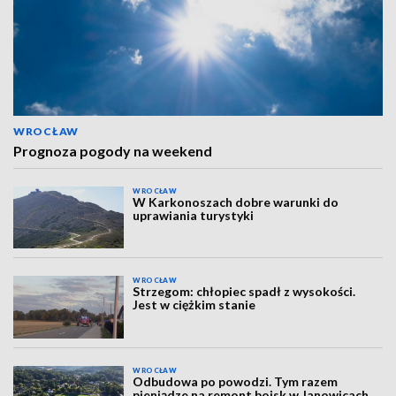
WROCŁAW
Prognoza pogody na weekend
WROCŁAW
W Karkonoszach dobre warunki do
uprawiania turystyki
WROCŁAW
Strzegom: chłopiec spadł z wysokości.
Jest w ciężkim stanie
WROCŁAW
Odbudowa po powodzi. Tym razem
pieniądze na remont boisk w Janowicach