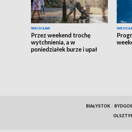
WROCŁAW
WROCŁ
Przez weekend trochę
Prog
wytchnienia, a w
week
poniedziałek burze i upał
BIAŁYSTOK
/
BYDGO
OLSZTY