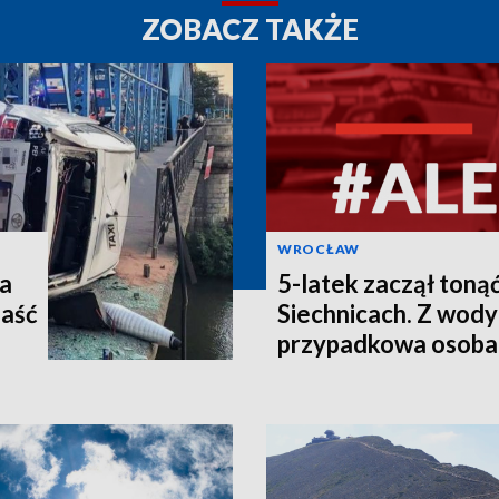
ZOBACZ TAKŻE
WROCŁAW
ła
5-latek zaczął tonąć
paść
Siechnicach. Z wody
przypadkowa osoba