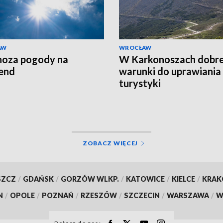
AW
WROCŁAW
noza pogody na
W Karkonoszach dobr
end
warunki do uprawiania
turystyki
ZOBACZ WIĘCEJ
SZCZ
/
GDAŃSK
/
GORZÓW WLKP.
/
KATOWICE
/
KIELCE
/
KRA
N
/
OPOLE
/
POZNAŃ
/
RZESZÓW
/
SZCZECIN
/
WARSZAWA
/
W