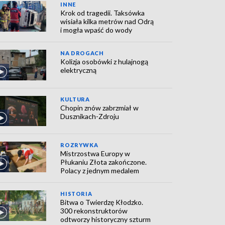
INNE
Krok od tragedii. Taksówka
wisiała kilka metrów nad Odrą
i mogła wpaść do wody
NA DROGACH
Kolizja osobówki z hulajnogą
elektryczną
KULTURA
Chopin znów zabrzmiał w
Dusznikach-Zdroju
ROZRYWKA
Mistrzostwa Europy w
Płukaniu Złota zakończone.
Polacy z jednym medalem
HISTORIA
Bitwa o Twierdzę Kłodzko.
300 rekonstruktorów
odtworzy historyczny szturm