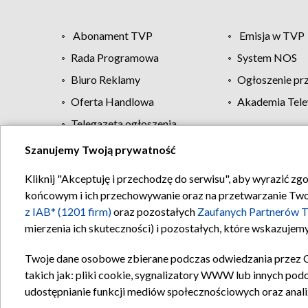
Abonament TVP
Emisja w TVP
Rada Programowa
System NOS
Biuro Reklamy
Ogłoszenie pr
Oferta Handlowa
Akademia Tele
Telegazeta ogłoszenia
Szanujemy Twoją prywatność
Regulamin TVP
Kliknij "Akceptuję i przechodzę do serwisu", aby wyrazić zg
końcowym i ich przechowywanie oraz na przetwarzanie Twoich
z IAB* (1201 firm)
oraz pozostałych
Zaufanych Partnerów T
mierzenia ich skuteczności) i pozostałych, które wskazujemy
Twoje dane osobowe zbierane podczas odwiedzania przez 
takich jak: pliki cookie, sygnalizatory WWW lub innych pod
udostępnianie funkcji mediów społecznościowych oraz anali