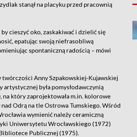
zydlak stanął na placyku przed pracownią
by cieszyć oko, zaskakiwać i dzielić się
osić, epatując swoją niefrasobliwą
omieniując spontaniczną radością – mówi
ów twórczości Anny Szpakowskiej-Kujawskiej
y artystycznej była pomysłodawczynią
na który zaprojektowała m.in. kolorowe
ę nad Odrą na tle Ostrowa Tumskiego. Wśród
 Wrocławia wymienić należy ceramiczną
yki Uniwersytetu Wrocławskiego (1972)
ibliotece Publicznej (1975).