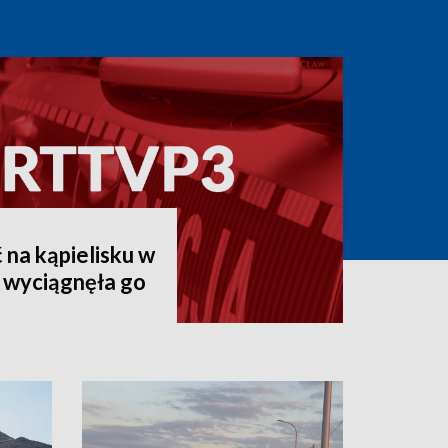
 na kąpielisku w
 wyciągnęła go