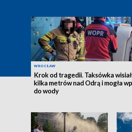
WROCŁAW
Krok od tragedii. Taksówka wisia
kilka metrów nad Odrą i mogła w
do wody