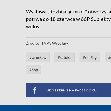
Wystawa „Rozbijając mrok” otworzy si
potrwa do 18 czerwca w 66P Subiektyw
wolny.
Źródło:
TVP3 Wrocław
#wrocław
#sztuka
#rzeźby
#
#66p
UDOSTĘPNIJ NA FACEBOOKU