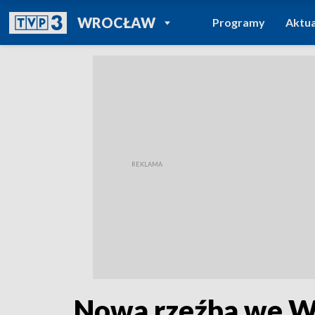
POWRÓT DO
WROCŁAW
Programy
Aktua
TVP REGIONY
Nowa rzeźba we Wr