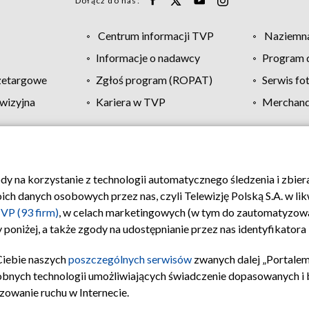
Dołącz do nas:
Centrum informacji TVP
Naziemna
Informacje o nadawcy
Program d
zetargowe
Zgłoś program (ROPAT)
Serwis fo
wizyjna
Kariera w TVP
Merchandi
Polityka prywatności
Moje zgody
Pomoc
Biuro re
ody na korzystanie z technologii automatycznego śledzenia i zbie
 danych osobowych przez nas, czyli Telewizję Polską S.A. w likw
VP (93 firm)
, w celach marketingowych (w tym do zautomatyzow
 poniżej, a także zgody na udostępnianie przez nas identyfikator
Ciebie naszych
poszczególnych serwisów
zwanych dalej „Portalem
obnych technologii umożliwiających świadczenie dopasowanych i be
zowanie ruchu w Internecie.