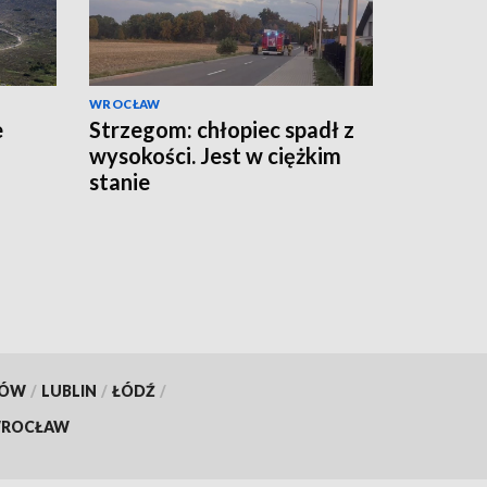
WROCŁAW
e
Strzegom: chłopiec spadł z
wysokości. Jest w ciężkim
stanie
KÓW
/
LUBLIN
/
ŁÓDŹ
/
ROCŁAW