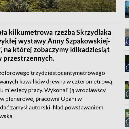
ła kilkumetrowa rzeźba Skrzydlaka
wykłej wystawy Anny Szpakowskiej-
”, na której zobaczymy kilkadziesiąt
w przestrzennych.
ie kolorowego trzydziestocentymetrowego
owanych kawałków drewna w czterometrową
ku miesięcy pracy. Wykonali ją wrocławscy
a w plenerowej pracowni Opani w
oddać zamysł autorski. Nad powstawaniem
wska.