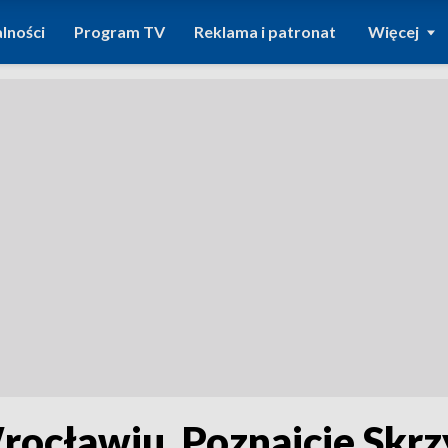
lności
Program TV
Reklama i patronat
Więcej
ocławiu. Poznajcie Skrz