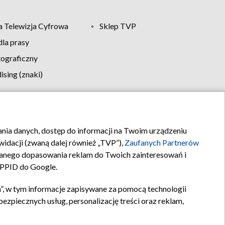
 Telewizja Cyfrowa
Sklep TVP
la prasy
tograficzny
sing (znaki)
klamy
Kontakt
rania danych, dostęp do informacji na Twoim urządzeniu
idacji (zwaną dalej również „TVP”),
Zaufanych Partnerów
anego dopasowania reklam do Twoich zainteresowań i
a PPID do Google.
”, w tym informacje zapisywane za pomocą technologii
zpiecznych usług, personalizację treści oraz reklam,