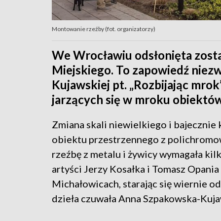
Montowanie rzeźby (fot. organizatorzy)
We Wrocławiu odsłonięta zosta
Miejskiego. To zapowiedź niez
Kujawskiej pt. „Rozbijając mrok
jarzących się w mroku obiektó
Zmiana skali niewielkiego i bajeczn
obiektu przestrzennego z polichrom
rzeźbę z metalu i żywicy wymagała kil
artyści Jerzy Kosałka i Tomasz Opani
Michałowicach, starając się wiernie 
dzieła czuwała Anna Szpakowska-Kuja