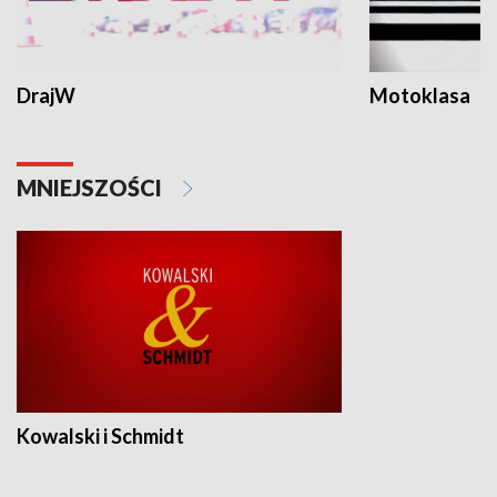
DrajW
Motoklasa
MNIEJSZOŚCI
Kowalski i Schmidt