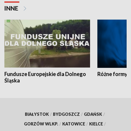
INNE
Fundusze Europejskie dla Dolnego
Różne formy t
Śląska
BIAŁYSTOK
/
BYDGOSZCZ
/
GDAŃSK
/
GORZÓW WLKP.
/
KATOWICE
/
KIELCE
/