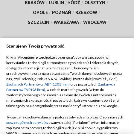
KRAKÓW
/
LUBLIN
/
ŁÓDŹ
/
OLSZTYN
/
OPOLE
/
POZNAŃ
/
RZESZÓW
/
SZCZECIN
/
WARSZAWA
/
WROCŁAW
Szanujemy Twoją prywatność
Dołącz do nas:
Kliknij "Akceptuję i przechodzę do serwisu", aby wyrazić zgody na
korzystanie z technologii automatycznego śledzenia i zbierania danych,
TVP
dostęp do informacji na Twoim urządzeniu końcowym i ich
Abonament TVP
przechowywanie oraz na przetwarzanie Twoich danych osobowych przez
Regulamin TVP
nas, czyli Telewizję Polską S.A. w likwidacji (zwaną dalej również „TVP”),
Emisja w TVP
Polityka prywatności
Zaufanych Partnerów z IAB* (1201 firm)
oraz pozostałych
Zaufanych
Partnerów TVP (93 firm)
, w celach marketingowych (w tym do
Centrum informacji TVP
Moje zgody
zautomatyzowanego dopasowania reklam do Twoich zainteresowań i
mierzenia ich skuteczności) i pozostałych, które wskazujemy poniżej, a
Naziemna Telewizja Cyfrowa
Pomoc
także zgody na udostępnianie przez nas identyfikatora PPID do Google.
Sklep TVP
Biuro reklamy
Twoje dane osobowe zbierane podczas odwiedzania przez Ciebie naszych
Rada Programowa
Kontakt
poszczególnych serwisów
zwanych dalej „Portalem”, w tym informacje
zapisywane za pomocą technologii takich jak: pliki cookie, sygnalizatory
System NOS
WWW lub innych podobnych technologii umożliwiających świadczenie