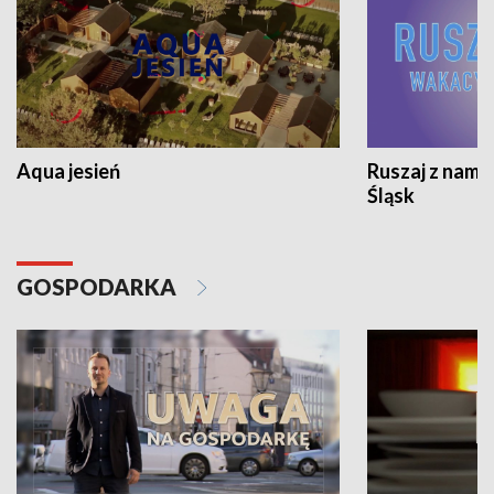
Aqua jesień
Ruszaj z nami
Śląsk
GOSPODARKA