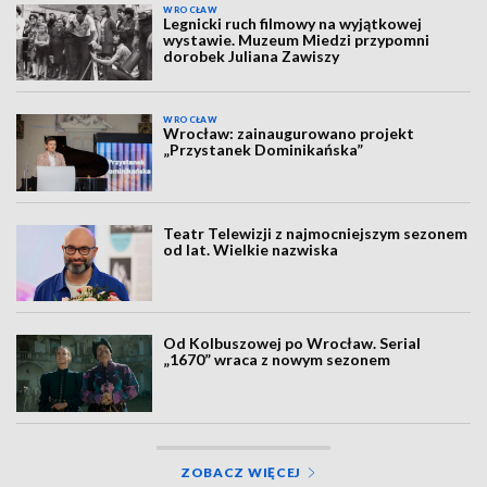
WROCŁAW
Legnicki ruch filmowy na wyjątkowej
wystawie. Muzeum Miedzi przypomni
dorobek Juliana Zawiszy
WROCŁAW
Wrocław: zainaugurowano projekt
„Przystanek Dominikańska”
Teatr Telewizji z najmocniejszym sezonem
od lat. Wielkie nazwiska
Od Kolbuszowej po Wrocław. Serial
„1670” wraca z nowym sezonem
ZOBACZ WIĘCEJ