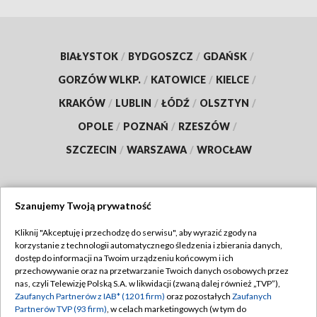
BIAŁYSTOK
/
BYDGOSZCZ
/
GDAŃSK
/
GORZÓW WLKP.
/
KATOWICE
/
KIELCE
/
KRAKÓW
/
LUBLIN
/
ŁÓDŹ
/
OLSZTYN
/
OPOLE
/
POZNAŃ
/
RZESZÓW
/
SZCZECIN
/
WARSZAWA
/
WROCŁAW
Szanujemy Twoją prywatność
Dołącz do nas:
Kliknij "Akceptuję i przechodzę do serwisu", aby wyrazić zgody na
korzystanie z technologii automatycznego śledzenia i zbierania danych,
TVP
dostęp do informacji na Twoim urządzeniu końcowym i ich
Abonament TVP
przechowywanie oraz na przetwarzanie Twoich danych osobowych przez
Regulamin TVP
nas, czyli Telewizję Polską S.A. w likwidacji (zwaną dalej również „TVP”),
Emisja w TVP
Polityka prywatności
Zaufanych Partnerów z IAB* (1201 firm)
oraz pozostałych
Zaufanych
Partnerów TVP (93 firm)
, w celach marketingowych (w tym do
Centrum informacji TVP