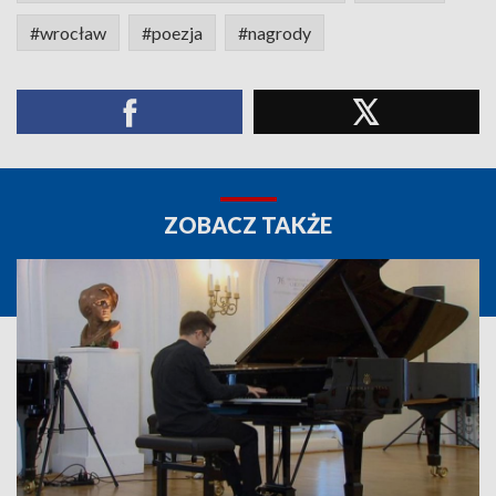
#wrocław
#poezja
#nagrody
ZOBACZ TAKŻE