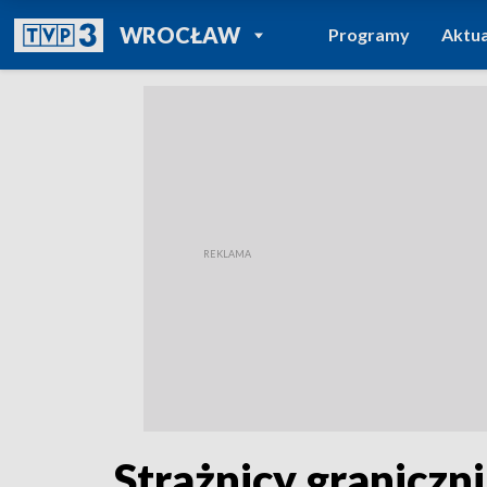
POWRÓT DO
WROCŁAW
Programy
Aktua
TVP REGIONY
Strażnicy graniczni