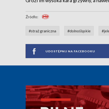
Grozi im wysoka kara grzywny, a nawe
Źródło:
#straż graniczna
#dolnośląskie
#jel
UDOSTĘPNIJ NA FACEBOOKU