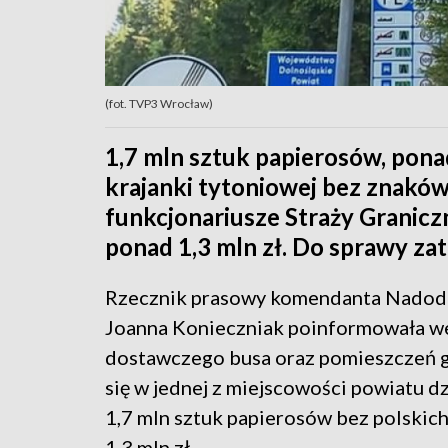
(fot. TVP3 Wrocław)
1,7 mln sztuk papierosów, ponad
krajanki tytoniowej bez znaków
funkcjonariusze Straży Graniczn
ponad 1,3 mln zł. Do sprawy za
Rzecznik prasowy komendanta Nadodrz
Joanna Konieczniak poinformowała we
dostawczego busa oraz pomieszczeń g
się w jednej z miejscowości powiatu dz
1,7 mln sztuk papierosów bez polskic
1,3 mln zł.