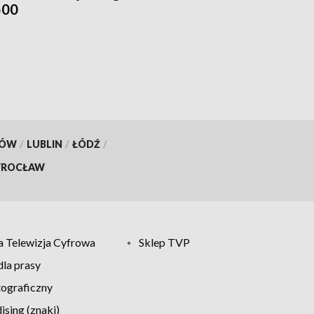
500
KÓW
/
LUBLIN
/
ŁÓDŹ
/
ROCŁAW
 Telewizja Cyfrowa
Sklep TVP
la prasy
tograficzny
sing (znaki)