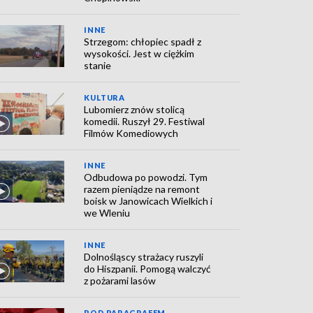
INNE
Strzegom: chłopiec spadł z
wysokości. Jest w ciężkim
stanie
KULTURA
Lubomierz znów stolicą
komedii. Ruszył 29. Festiwal
Filmów Komediowych
INNE
Odbudowa po powodzi. Tym
razem pieniądze na remont
boisk w Janowicach Wielkich i
we Wleniu
INNE
Dolnośląscy strażacy ruszyli
do Hiszpanii. Pomogą walczyć
z pożarami lasów
POD PARAGRAFEM