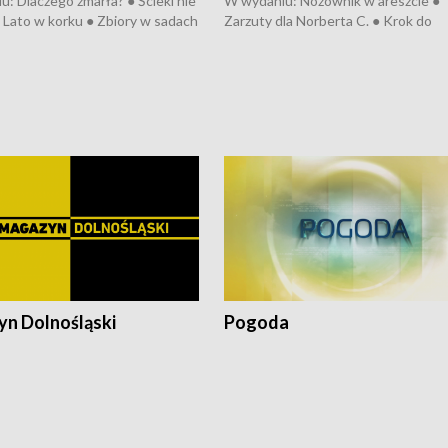
: Dlaczego zmarła? ● Ścieki nie
W wydaniu: Nożownik w areszcie ●
● Lato w korku ● Zbiory w sadach
Zarzuty dla Norberta C. ● Krok do
a kółkiem ● Złoto dla...
obwodnicy ● Miliony na ochronę ●
h ● Mrożonki dla zwierząt
Oddział jak nowy ● Rynek ma być zi
● Inkubator w ognisku ● Rodzic też
pacjent ● Trzeba ratować lekarza
n Dolnośląski
Pogoda