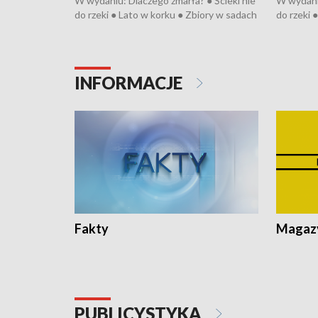
W wydaniu: Dlaczego zmarła? ● Ścieki nie
W wydaniu
do rzeki ● Lato w korku ● Zbiory w sadach
do rzeki 
● Senior za kółkiem ● Złoto dla...
● Senior z
cierpiwych ● Mrożonki dla zwierząt
cierpiwyc
INFORMACJE
Fakty
Magazy
PUBLICYSTYKA