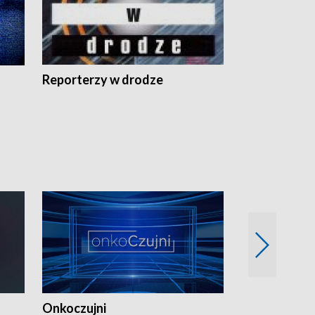
Reporterzy w drodze
Onkoczujni
Recepta na 