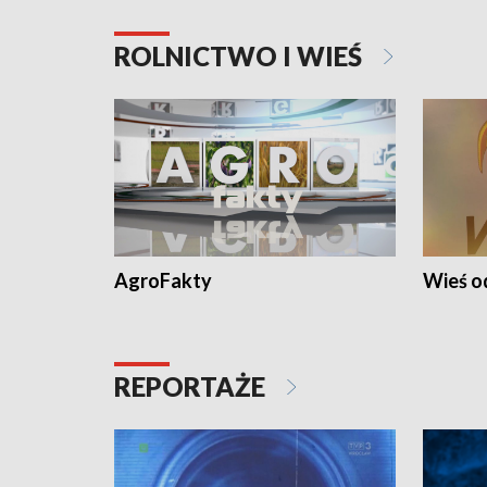
ROLNICTWO I WIEŚ
AgroFakty
Wieś 
REPORTAŻE