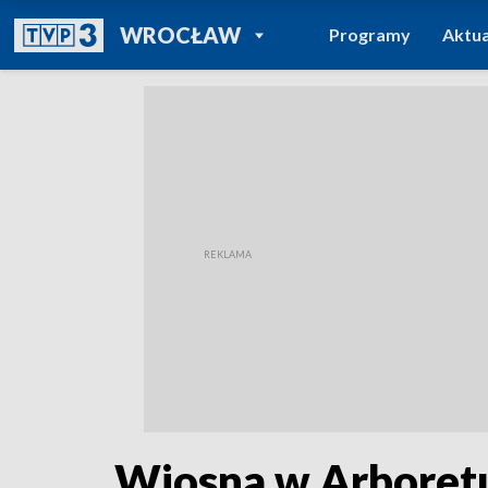
POWRÓT DO
WROCŁAW
Programy
Aktua
TVP REGIONY
Wiosna w Arbore