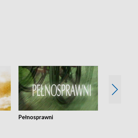
Pełnosprawni
Bezpieczny 