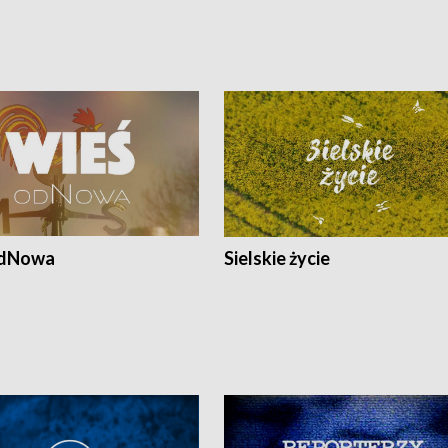
odNowa
Sielskie życie