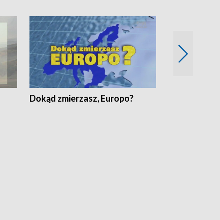
Dokąd zmierzasz, Europo?
Fakty Komen