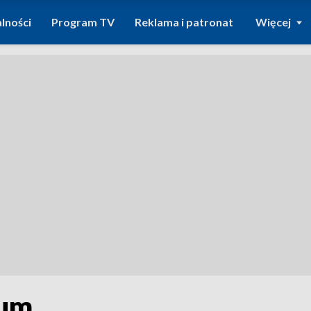
lności
Program TV
Reklama i patronat
Więcej
tum