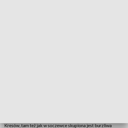
Muzeum Kresów w Lubaczowie
Choć historia narodów potrafi być bolesna, to
warto ją znać. Zapraszamy do Muzeum Kresów w
Lubaczowie niedaleko polsko-ukraińskiej granicy
gdzie wrocławianin Piotr Zubowski w interesujący
sposób przybliża burzliwe dzieje narodu polskiego,
ukraińskiego i żydowskiego.
Wybierając się na wschodnie tereny Polski warto zaplanować
sobie podróż do Lubaczowa, gdzie znajduje się Muzeum
Kresów, tam też jak w soczewce skupiona jest burzliwa