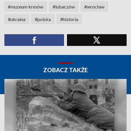
#muzeum kresów
#lubaczów
#wrocław
#ukraina
#polska
#historia
ZOBACZ TAKŻE