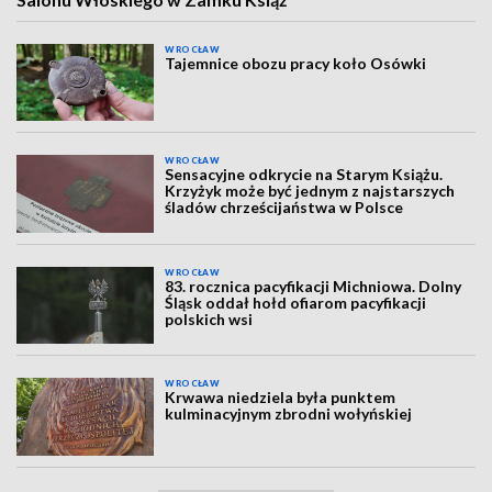
WROCŁAW
Tajemnice obozu pracy koło Osówki
WROCŁAW
Sensacyjne odkrycie na Starym Książu.
Krzyżyk może być jednym z najstarszych
śladów chrześcijaństwa w Polsce
WROCŁAW
83. rocznica pacyfikacji Michniowa. Dolny
Śląsk oddał hołd ofiarom pacyfikacji
polskich wsi
WROCŁAW
Krwawa niedziela była punktem
kulminacyjnym zbrodni wołyńskiej