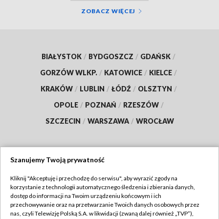
ZOBACZ WIĘCEJ
BIAŁYSTOK
/
BYDGOSZCZ
/
GDAŃSK
/
GORZÓW WLKP.
/
KATOWICE
/
KIELCE
/
KRAKÓW
/
LUBLIN
/
ŁÓDŹ
/
OLSZTYN
/
OPOLE
/
POZNAŃ
/
RZESZÓW
/
SZCZECIN
/
WARSZAWA
/
WROCŁAW
Szanujemy Twoją prywatność
Dołącz do nas:
Kliknij "Akceptuję i przechodzę do serwisu", aby wyrazić zgody na
korzystanie z technologii automatycznego śledzenia i zbierania danych,
TVP
dostęp do informacji na Twoim urządzeniu końcowym i ich
Abonament TVP
przechowywanie oraz na przetwarzanie Twoich danych osobowych przez
Regulamin TVP
nas, czyli Telewizję Polską S.A. w likwidacji (zwaną dalej również „TVP”),