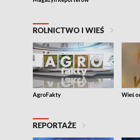
ROLNICTWO I WIEŚ
AgroFakty
Wieś 
REPORTAŻE