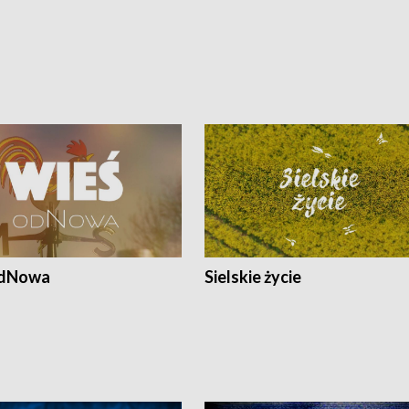
odNowa
Sielskie życie