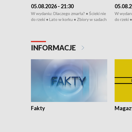
05.08.2026 - 21:30
05.08.2
W wydaniu: Dlaczego zmarła? ● Ścieki nie
W wydaniu
do rzeki ● Lato w korku ● Zbiory w sadach
do rzeki 
● Senior za kółkiem ● Złoto dla...
● Senior z
cierpiwych ● Mrożonki dla zwierząt
cierpiwyc
INFORMACJE
Fakty
Magazy