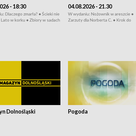
026 - 18:30
04.08.2026 - 21.30
: Dlaczego zmarła? ● Ścieki nie
W wydaniu: Nożownik w areszcie ●
● Lato w korku ● Zbiory w sadach
Zarzuty dla Norberta C. ● Krok do
a kółkiem ● Złoto dla...
obwodnicy ● Miliony na ochronę ●
h ● Mrożonki dla zwierząt
Oddział jak nowy ● Rynek ma być zi
● Inkubator w ognisku ● Rodzic też
pacjent ● Trzeba ratować lekarza
n Dolnośląski
Pogoda