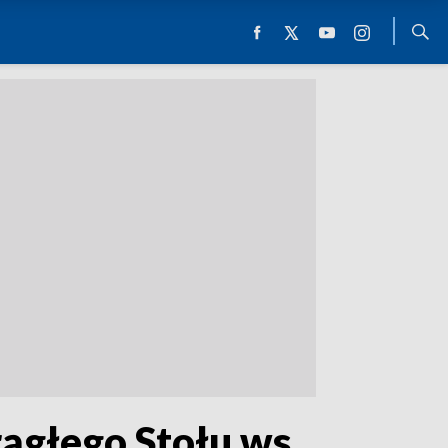
głego Stołu ws.