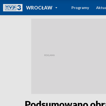
POWRÓT DO
WROCŁAW
Programy
Aktua
TVP REGIONY
Podsumowano obra