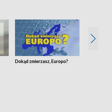
Dokąd zmierzasz, Europo?
Fakty Komen