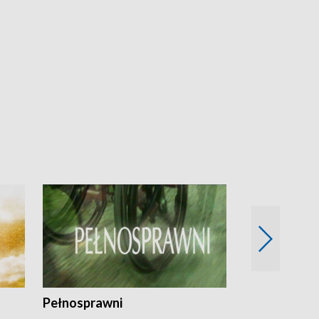
Pełnosprawni
Bezpieczny 