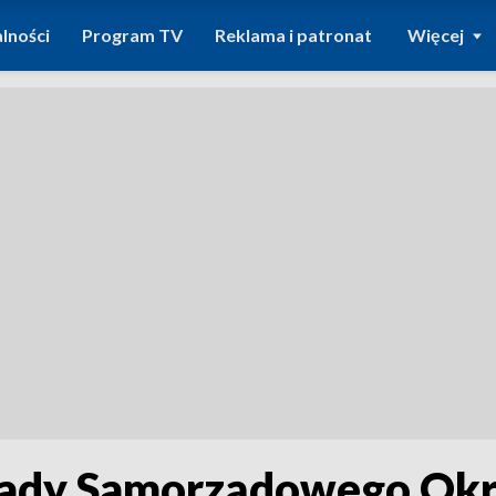
lności
Program TV
Reklama i patronat
Więcej
dy Samorządowego Okrą