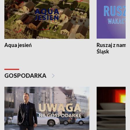
Aqua jesień
Ruszaj z nami
Śląsk
GOSPODARKA