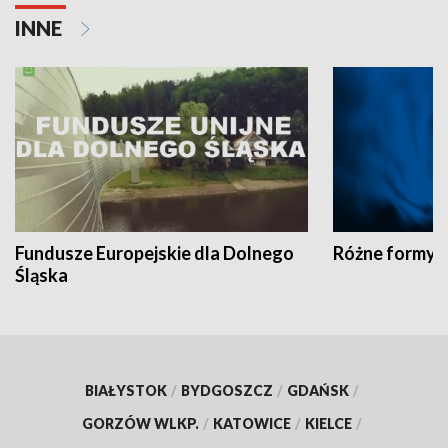
INNE
Fundusze Europejskie dla Dolnego
Różne formy t
Śląska
BIAŁYSTOK
/
BYDGOSZCZ
/
GDAŃSK
/
GORZÓW WLKP.
/
KATOWICE
/
KIELCE
/