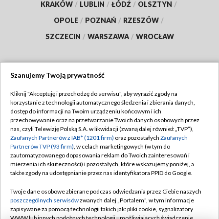
KRAKÓW
/
LUBLIN
/
ŁÓDŹ
/
OLSZTYN
/
OPOLE
/
POZNAŃ
/
RZESZÓW
/
SZCZECIN
/
WARSZAWA
/
WROCŁAW
Szanujemy Twoją prywatność
Dołącz do nas:
Kliknij "Akceptuję i przechodzę do serwisu", aby wyrazić zgody na
korzystanie z technologii automatycznego śledzenia i zbierania danych,
TVP
dostęp do informacji na Twoim urządzeniu końcowym i ich
Abonament TVP
przechowywanie oraz na przetwarzanie Twoich danych osobowych przez
Regulamin TVP
nas, czyli Telewizję Polską S.A. w likwidacji (zwaną dalej również „TVP”),
Emisja w TVP
Polityka prywatności
Zaufanych Partnerów z IAB* (1201 firm)
oraz pozostałych
Zaufanych
Partnerów TVP (93 firm)
, w celach marketingowych (w tym do
Centrum informacji TVP
Moje zgody
zautomatyzowanego dopasowania reklam do Twoich zainteresowań i
mierzenia ich skuteczności) i pozostałych, które wskazujemy poniżej, a
Naziemna Telewizja Cyfrowa
Pomoc
także zgody na udostępnianie przez nas identyfikatora PPID do Google.
Sklep TVP
Biuro reklamy
Twoje dane osobowe zbierane podczas odwiedzania przez Ciebie naszych
Rada Programowa
Kontakt
poszczególnych serwisów
zwanych dalej „Portalem”, w tym informacje
zapisywane za pomocą technologii takich jak: pliki cookie, sygnalizatory
System NOS
WWW lub innych podobnych technologii umożliwiających świadczenie