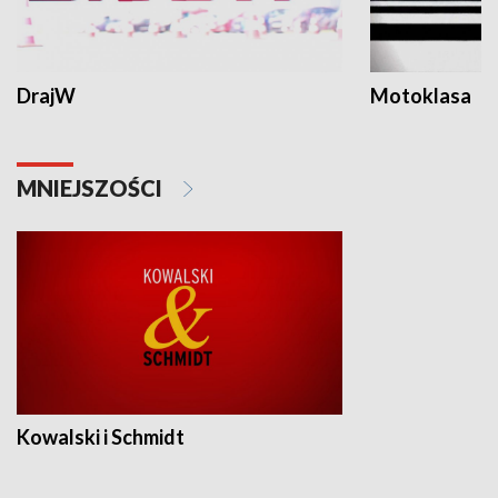
DrajW
Motoklasa
MNIEJSZOŚCI
Kowalski i Schmidt