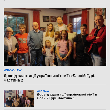
WROCŁAW
Досвід адаптації української сім'ї в Єленій Гурі.
Частина 2
WROCŁAW
Досвід адаптації української сім'ї в
Єленій Гурі. Частина 1