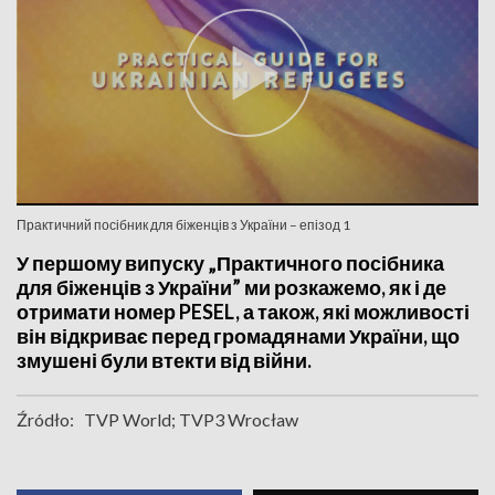
Практичний посібник для біженців з України – епізод 1
У першому випуску „Практичного посібника
для біженців з України” ми розкажемо, як і де
отримати номер PESEL, а також, які можливості
він відкриває перед громадянами України, що
змушені були втекти від війни.
Źródło:
TVP World; TVP3 Wrocław