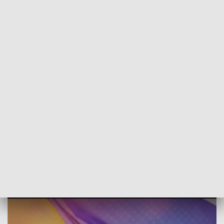
POWRÓT DO
WROCŁAW
TVP REGIONY
Практичний посібник для біженців з
України – епізод 1
2022-05-09
ŁUKOWS, переклад SOFPOP