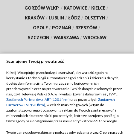
GORZÓW WLKP.
/
KATOWICE
/
KIELCE
/
KRAKÓW
/
LUBLIN
/
ŁÓDŹ
/
OLSZTYN
/
OPOLE
/
POZNAŃ
/
RZESZÓW
/
SZCZECIN
/
WARSZAWA
/
WROCŁAW
Szanujemy Twoją prywatność
Dołącz do nas:
Kliknij "Akceptuję i przechodzę do serwisu", aby wyrazić zgody na
korzystanie z technologii automatycznego śledzenia i zbierania danych,
TVP
dostęp do informacji na Twoim urządzeniu końcowym i ich
Abonament TVP
przechowywanie oraz na przetwarzanie Twoich danych osobowych przez
Regulamin TVP
nas, czyli Telewizję Polską S.A. w likwidacji (zwaną dalej również „TVP”),
Emisja w TVP
Polityka prywatności
Zaufanych Partnerów z IAB* (1201 firm)
oraz pozostałych
Zaufanych
Partnerów TVP (93 firm)
, w celach marketingowych (w tym do
Centrum informacji TVP
Moje zgody
zautomatyzowanego dopasowania reklam do Twoich zainteresowań i
mierzenia ich skuteczności) i pozostałych, które wskazujemy poniżej, a
Naziemna Telewizja Cyfrowa
Pomoc
także zgody na udostępnianie przez nas identyfikatora PPID do Google.
Sklep TVP
Biuro reklamy
Twoje dane osobowe zbierane podczas odwiedzania przez Ciebie naszych