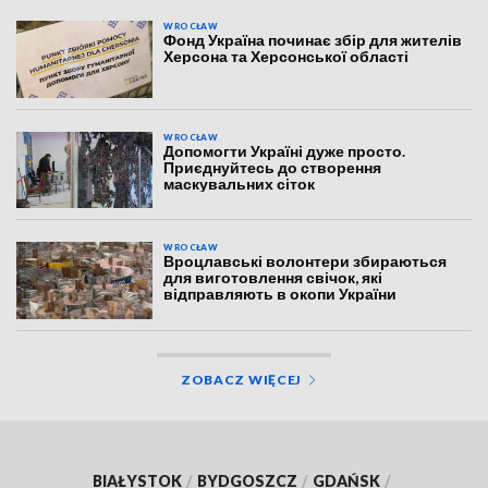
WROCŁAW
Фонд Україна починає збір для жителів
Херсона та Херсонської області
WROCŁAW
Допомогти Україні дуже просто.
Приєднуйтесь до створення
маскувальних сіток
WROCŁAW
Вроцлавські волонтери збираються
для виготовлення свічок, які
відправляють в окопи України
ZOBACZ WIĘCEJ
BIAŁYSTOK
/
BYDGOSZCZ
/
GDAŃSK
/