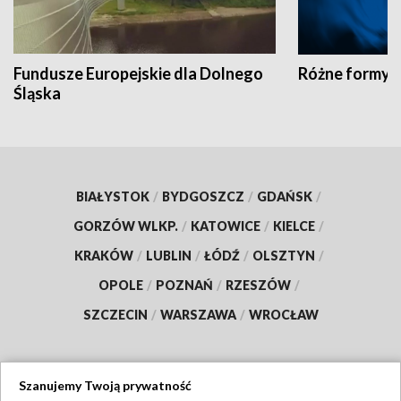
Fundusze Europejskie dla Dolnego
Różne formy t
Śląska
BIAŁYSTOK
/
BYDGOSZCZ
/
GDAŃSK
/
GORZÓW WLKP.
/
KATOWICE
/
KIELCE
/
KRAKÓW
/
LUBLIN
/
ŁÓDŹ
/
OLSZTYN
/
OPOLE
/
POZNAŃ
/
RZESZÓW
/
SZCZECIN
/
WARSZAWA
/
WROCŁAW
Szanujemy Twoją prywatność
Dołącz do nas: