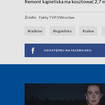
Remont kąpieliska ma kosztować 2,7 ml
Źródło:
Fakty TVP3 Wrocław
#radków
#kąpielisko
#zalew
UDOSTĘPNIJ NA FACEBOOKU