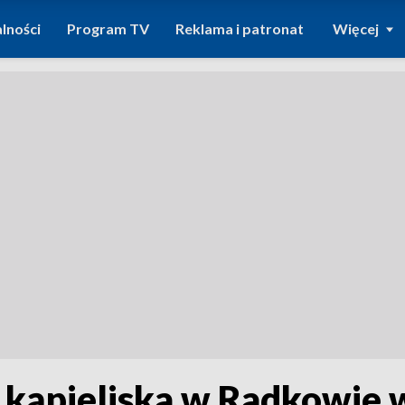
lności
Program TV
Reklama i patronat
Więcej
kąpieliska w Radkowie 