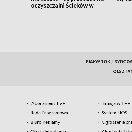
oczyszczalni Ścieków w
Marczycach
BIAŁYSTOK
/
BYDGO
OLSZTY
Abonament TVP
Emisja w TVP
Rada Programowa
System NOS
Biuro Reklamy
Ogłoszenie pr
Oferta Handlowa
Akademia Tele