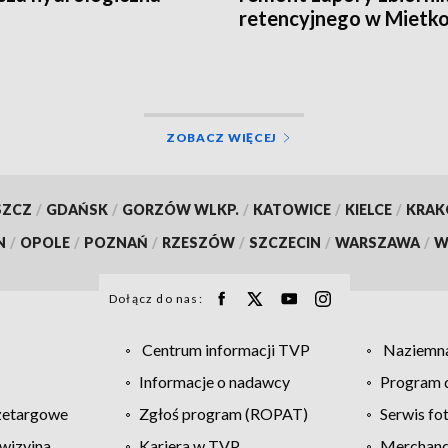
retencyjnego w Mietk
ZOBACZ WIĘCEJ
SZCZ
/
GDAŃSK
/
GORZÓW WLKP.
/
KATOWICE
/
KIELCE
/
KRA
N
/
OPOLE
/
POZNAŃ
/
RZESZÓW
/
SZCZECIN
/
WARSZAWA
/
W
Dołącz do nas:
Centrum informacji TVP
Naziemna
Informacje o nadawcy
Program d
zetargowe
Zgłoś program (ROPAT)
Serwis fo
wizyjna
Kariera w TVP
Merchandi