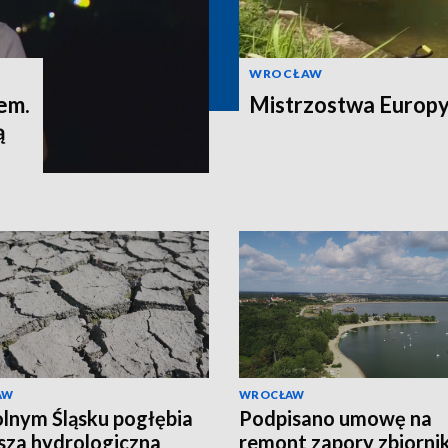
WROCŁAW
em.
Mistrzostwa Europy 
ą
AW
WROCŁAW
lnym Śląsku pogłębia
Podpisano umowę na
usza hydrologiczna
remont zapory zbiorni