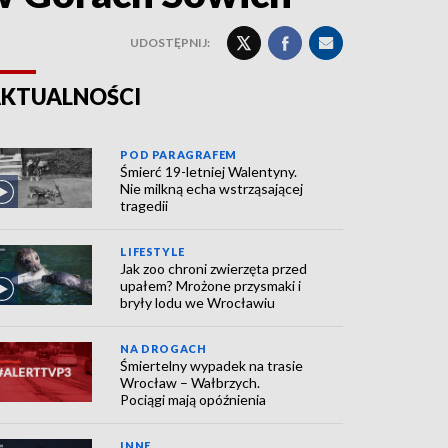
UDOSTĘPNIJ:
KTUALNOŚCI
POD PARAGRAFEM
Śmierć 19-letniej Walentyny.
Nie milkną echa wstrząsającej
tragedii
LIFESTYLE
Jak zoo chroni zwierzęta przed
upałem? Mrożone przysmaki i
bryły lodu we Wrocławiu
NA DROGACH
Śmiertelny wypadek na trasie
Wrocław – Wałbrzych.
Pociągi mają opóźnienia
INNE