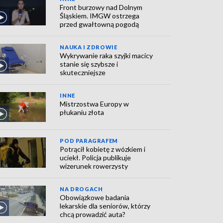
Front burzowy nad Dolnym
Śląskiem. IMGW ostrzega
przed gwałtowną pogodą
NAUKA I ZDROWIE
Wykrywanie raka szyjki macicy
stanie się szybsze i
skuteczniejsze
INNE
Mistrzostwa Europy w
płukaniu złota
POD PARAGRAFEM
Potrącił kobietę z wózkiem i
uciekł. Policja publikuje
wizerunek rowerzysty
NA DROGACH
Obowiązkowe badania
lekarskie dla seniorów, którzy
chcą prowadzić auta?