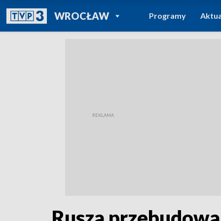
POWRÓT DO
WROCŁAW
Programy
Aktua
TVP REGIONY
Rusza przebudowa 