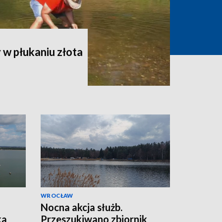
w płukaniu złota
WROCŁAW
Nocna akcja służb.
ka
Przeszukiwano zbiornik