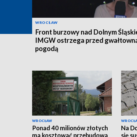
WROCŁAW
Front burzowy nad Dolnym Śląski
IMGW ostrzega przed gwałtown
pogodą
WROCŁAW
WROCŁ
Ponad 40 milionów złotych
Na Do
ma kosztować przebudowa
się s