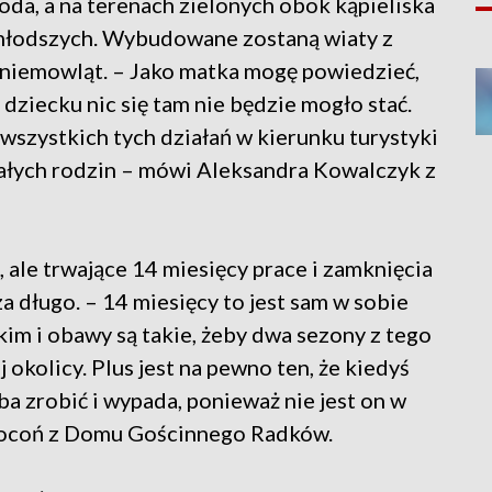
da, a na terenach zielonych obok kąpieliska
młodszych. Wybudowane zostaną wiaty z
 niemowląt. – Jako matka mogę powiedzieć,
 dziecku nic się tam nie będzie mogło stać.
wszystkich tych działań w kierunku turystyki
 całych rodzin – mówi Aleksandra Kowalczyk z
le trwające 14 miesięcy prace i zamknięcia
 długo. – 14 miesięcy to jest sam w sobie
kim i obawy są takie, żeby dwa sezony z tego
 okolicy. Plus jest na pewno ten, że kiedyś
a zrobić i wypada, ponieważ nie jest on w
Kocoń z Domu Gościnnego Radków.