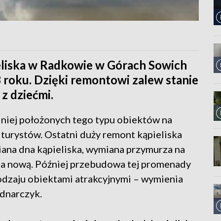
liska w Radkowie w Górach Sowich
3 roku. Dzięki remontowi zalew stanie
 z dziećmi.
dniej położonych tego typu obiektów na
 turystów. Ostatni duży remont kąpieliska
na dna kąpieliska, wymiana przymurza na
a nową. Później przebudowa tej promenady
rodzaju obiektami atrakcyjnymi – wymienia
dnarczyk.