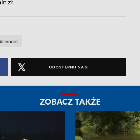
n zł.
#remont
UDOSTĘPNIJ NA X
ZOBACZ TAKŻE