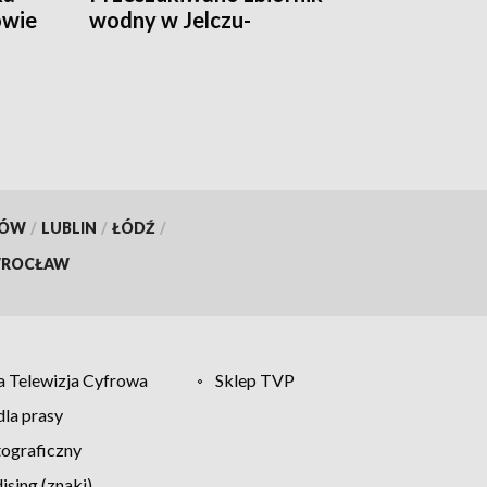
owie
wodny w Jelczu-
Laskowicach
KÓW
/
LUBLIN
/
ŁÓDŹ
/
ROCŁAW
 Telewizja Cyfrowa
Sklep TVP
la prasy
tograficzny
sing (znaki)