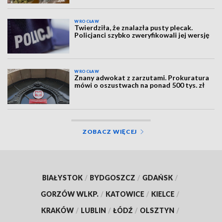
WROCŁAW
Twierdziła, że znalazła pusty plecak.
Policjanci szybko zweryfikowali jej wersję
WROCŁAW
Znany adwokat z zarzutami. Prokuratura
mówi o oszustwach na ponad 500 tys. zł
ZOBACZ WIĘCEJ
BIAŁYSTOK
/
BYDGOSZCZ
/
GDAŃSK
/
GORZÓW WLKP.
/
KATOWICE
/
KIELCE
/
KRAKÓW
/
LUBLIN
/
ŁÓDŹ
/
OLSZTYN
/