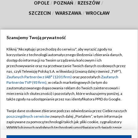
OPOLE
/
POZNAŃ
/
RZESZÓW
/
SZCZECIN
/
WARSZAWA
/
WROCŁAW
Szanujemy Twoją prywatność
Dołącz do nas:
Kliknij "Akceptuję i przechodzę do serwisu", aby wyrazić zgody na
korzystanie z technologii automatycznego śledzenia i zbierania danych,
TVP
dostęp do informacji na Twoim urządzeniu końcowym i ich
Abonament TVP
przechowywanie oraz na przetwarzanie Twoich danych osobowych przez
Regulamin TVP
nas, czyli Telewizję Polską S.A. w likwidacji (zwaną dalej również „TVP”),
Emisja w TVP
Polityka prywatności
Zaufanych Partnerów z IAB* (1201 firm)
oraz pozostałych
Zaufanych
Partnerów TVP (93 firm)
, w celach marketingowych (w tym do
Centrum informacji TVP
Moje zgody
zautomatyzowanego dopasowania reklam do Twoich zainteresowań i
mierzenia ich skuteczności) i pozostałych, które wskazujemy poniżej, a
Naziemna Telewizja Cyfrowa
Pomoc
także zgody na udostępnianie przez nas identyfikatora PPID do Google.
Sklep TVP
Biuro reklamy
Twoje dane osobowe zbierane podczas odwiedzania przez Ciebie naszych
Rada Programowa
Kontakt
poszczególnych serwisów
zwanych dalej „Portalem”, w tym informacje
zapisywane za pomocą technologii takich jak: pliki cookie, sygnalizatory
System NOS
WWW lub innych podobnych technologii umożliwiających świadczenie
dopasowanych i bezpiecznych usług, personalizację treści oraz reklam,
Informacje o nadawcy
Kanały