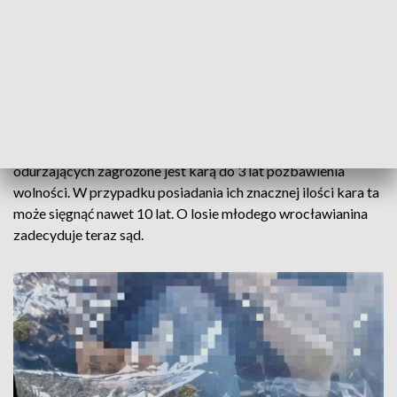
do bramy budynku wielorodzinnego. Funkcjonariusze
natychmiast zareagowali, sprawdzając, co było przyczyną
takiego zachowania. Okazało się, że mężczyzna w ręku
trzymał foliową reklamówkę, w której znajdowały się
narkotyki. Test zabezpieczonej substancji jednoznacznie
wskazał, że jest to marihuana.
Zgodnie z aktualnymi przepisami posiadanie środków
odurzających zagrożone jest karą do 3 lat pozbawienia
wolności. W przypadku posiadania ich znacznej ilości kara ta
może sięgnąć nawet 10 lat. O losie młodego wrocławianina
zadecyduje teraz sąd.