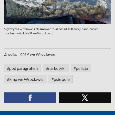
Mężczyzna w foliowej reklamówce miał ponad 400 porcji handlowych
marihuany (fot. KMP we Wrocławiu)
Źródło:
KMP we Wrocławiu
#pod paragrafem
#narkotyki
#policja
#kmp we Wrocławiu
#psie pole