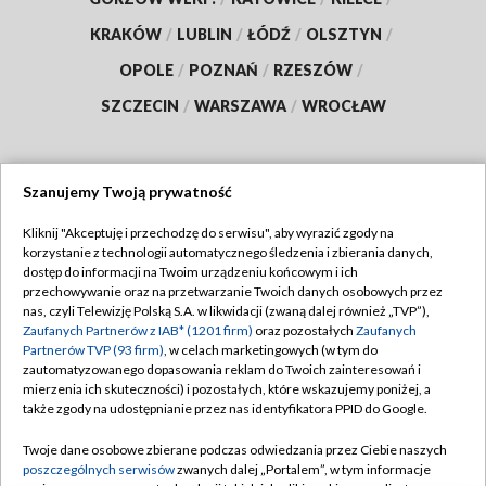
KRAKÓW
/
LUBLIN
/
ŁÓDŹ
/
OLSZTYN
/
OPOLE
/
POZNAŃ
/
RZESZÓW
/
SZCZECIN
/
WARSZAWA
/
WROCŁAW
Szanujemy Twoją prywatność
Dołącz do nas:
Kliknij "Akceptuję i przechodzę do serwisu", aby wyrazić zgody na
korzystanie z technologii automatycznego śledzenia i zbierania danych,
TVP
dostęp do informacji na Twoim urządzeniu końcowym i ich
Abonament TVP
przechowywanie oraz na przetwarzanie Twoich danych osobowych przez
Regulamin TVP
nas, czyli Telewizję Polską S.A. w likwidacji (zwaną dalej również „TVP”),
Emisja w TVP
Polityka prywatności
Zaufanych Partnerów z IAB* (1201 firm)
oraz pozostałych
Zaufanych
Partnerów TVP (93 firm)
, w celach marketingowych (w tym do
Centrum informacji TVP
Moje zgody
zautomatyzowanego dopasowania reklam do Twoich zainteresowań i
mierzenia ich skuteczności) i pozostałych, które wskazujemy poniżej, a
Naziemna Telewizja Cyfrowa
Pomoc
także zgody na udostępnianie przez nas identyfikatora PPID do Google.
Sklep TVP
Biuro reklamy
Twoje dane osobowe zbierane podczas odwiedzania przez Ciebie naszych
Rada Programowa
Kontakt
poszczególnych serwisów
zwanych dalej „Portalem”, w tym informacje