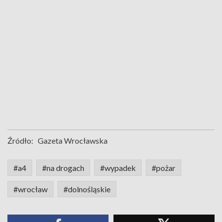
Źródło:
Gazeta Wrocławska
#a4
#na drogach
#wypadek
#pożar
#wrocław
#dolnośląskie