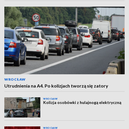
WROCŁAW
Utrudnienia na A4. Po kolizjach tworzą się zatory
WROCŁAW
Kolizja osobówki z hulajnogą elektryczną
WROCŁAW