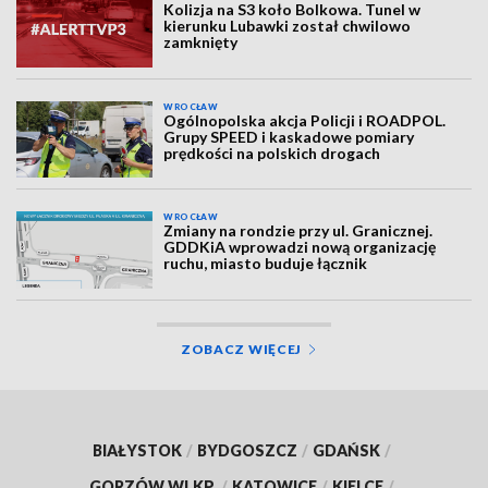
Kolizja na S3 koło Bolkowa. Tunel w
kierunku Lubawki został chwilowo
zamknięty
WROCŁAW
Ogólnopolska akcja Policji i ROADPOL.
Grupy SPEED i kaskadowe pomiary
prędkości na polskich drogach
WROCŁAW
Zmiany na rondzie przy ul. Granicznej.
GDDKiA wprowadzi nową organizację
ruchu, miasto buduje łącznik
ZOBACZ WIĘCEJ
BIAŁYSTOK
/
BYDGOSZCZ
/
GDAŃSK
/
GORZÓW WLKP.
/
KATOWICE
/
KIELCE
/