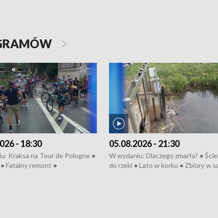
OGRAMÓW
026 - 18:30
05.08.2026 - 21:30
u: Kraksa na Tour de Pologne ●
W wydaniu: Dlaczego zmarła? ● Ściek
● Fatalny remont ●
do rzeki ● Lato w korku ● Zbiory w 
zowane osiedle ● Kosztowna
● Senior za kółkiem ● Złoto dla...
ypa ● Pociągiem na lotnisko ●
cierpiwych ● Mrożonki dla zwierząt
ka ● Refektarz do remontu ●
pałów