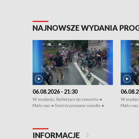
NAJNOWSZE WYDANIA PR
06.08.2026 - 21:30
06.08.2
W wydaniu: Refektarz do remontu ●
W wydani
Mało nas ● Sterroryzowane osiedle ●
Mało nas 
Fatalny remont ● Kosztowna ptasia grypa
Sterrory
● Nowa Ruska ● Pociągiem na lotnisko ●
ptasia gr
Koniec upałów ● Kraksa na Tour de
Nowa Rus
Pologne
Koniec u
INFORMACJE