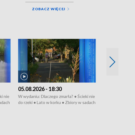
ZOBACZ WIĘCEJ
05.08.2026 - 18:30
04.08.2026 - 
i nie
W wydaniu: Dlaczego zmarła? ● Ścieki nie
W wydaniu: Nożo
sadach
do rzeki ● Lato w korku ● Zbiory w sadach
Zarzuty dla Norb
● Senior za kółkiem ● Złoto dla...
obwodnicy ● Mili
cierpiwych ● Mrożonki dla zwierząt
Oddział jak nowy
● Inkubator w og
pacjent ● Trzeba