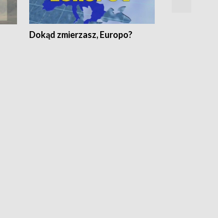
Dokąd zmierzasz, Europo?
Fakty Komen