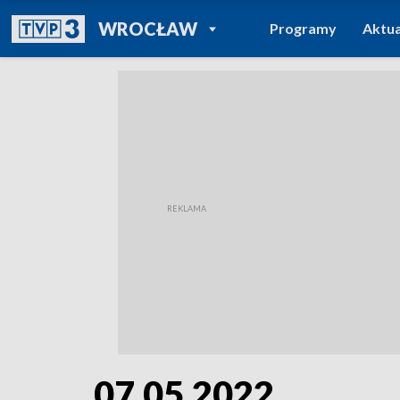
POWRÓT DO
WROCŁAW
Programy
Aktua
TVP REGIONY
07.05.2022