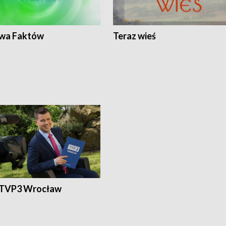
wa Faktów
Teraz wieś
 TVP3 Wrocław