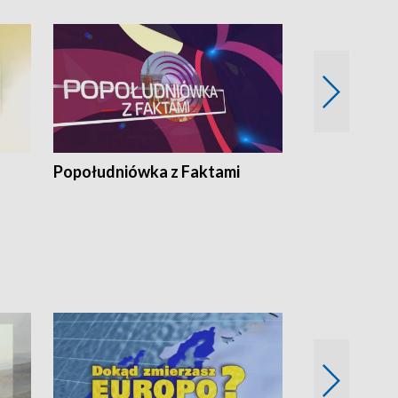
Popołudniówka z Faktami
Z Unią na Ty