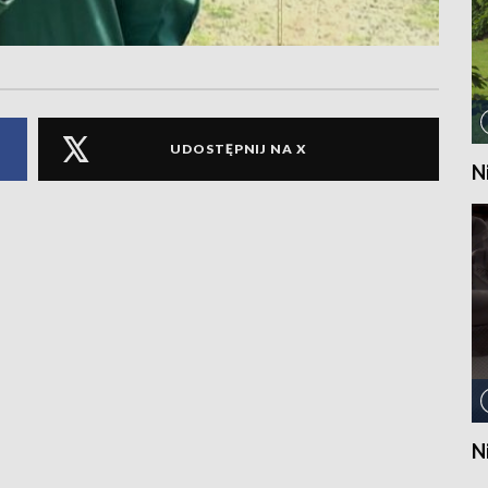
UDOSTĘPNIJ NA X
N
N