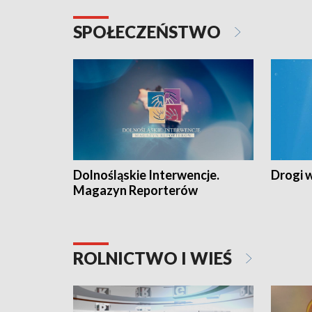
SPOŁECZEŃSTWO
Dolnośląskie Interwencje.
Drogi 
Magazyn Reporterów
ROLNICTWO I WIEŚ