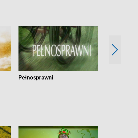
Pełnosprawni
Bezpieczny 