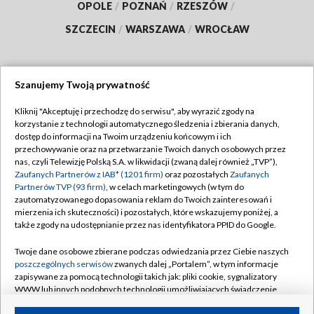
OPOLE
/
POZNAŃ
/
RZESZÓW
/
SZCZECIN
/
WARSZAWA
/
WROCŁAW
Szanujemy Twoją prywatność
Dołącz do nas:
Kliknij "Akceptuję i przechodzę do serwisu", aby wyrazić zgody na
korzystanie z technologii automatycznego śledzenia i zbierania danych,
TVP
dostęp do informacji na Twoim urządzeniu końcowym i ich
Abonament TVP
przechowywanie oraz na przetwarzanie Twoich danych osobowych przez
Regulamin TVP
nas, czyli Telewizję Polską S.A. w likwidacji (zwaną dalej również „TVP”),
Emisja w TVP
Polityka prywatności
Zaufanych Partnerów z IAB* (1201 firm)
oraz pozostałych
Zaufanych
Partnerów TVP (93 firm)
, w celach marketingowych (w tym do
Centrum informacji TVP
Moje zgody
zautomatyzowanego dopasowania reklam do Twoich zainteresowań i
mierzenia ich skuteczności) i pozostałych, które wskazujemy poniżej, a
Naziemna Telewizja Cyfrowa
Pomoc
także zgody na udostępnianie przez nas identyfikatora PPID do Google.
Sklep TVP
Biuro reklamy
Twoje dane osobowe zbierane podczas odwiedzania przez Ciebie naszych
Rada Programowa
Kontakt
poszczególnych serwisów
zwanych dalej „Portalem”, w tym informacje
zapisywane za pomocą technologii takich jak: pliki cookie, sygnalizatory
System NOS
WWW lub innych podobnych technologii umożliwiających świadczenie
dopasowanych i bezpiecznych usług, personalizację treści oraz reklam,
Informacje o nadawcy
Kanały