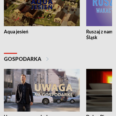
Aqua jesień
Ruszaj z nami
Śląsk
GOSPODARKA