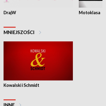
DrajW
Motoklasa
MNIEJSZOŚCI
Kowalski i Schmidt
INNE