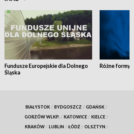
Fundusze Europejskie dla Dolnego
Różne formy t
Śląska
BIAŁYSTOK
/
BYDGOSZCZ
/
GDAŃSK
/
GORZÓW WLKP.
/
KATOWICE
/
KIELCE
/
KRAKÓW
/
LUBLIN
/
ŁÓDŹ
/
OLSZTYN
/