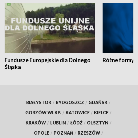
Fundusze Europejskie dla Dolnego
Różne formy t
Śląska
BIAŁYSTOK
/
BYDGOSZCZ
/
GDAŃSK
/
GORZÓW WLKP.
/
KATOWICE
/
KIELCE
/
KRAKÓW
/
LUBLIN
/
ŁÓDŹ
/
OLSZTYN
/
OPOLE
/
POZNAŃ
/
RZESZÓW
/