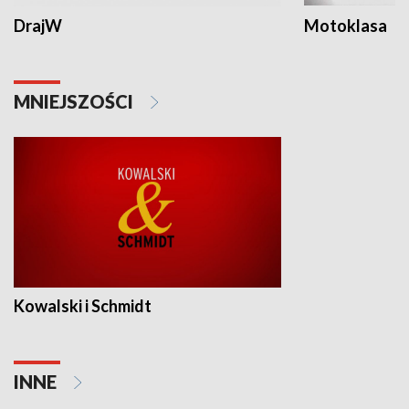
DrajW
Motoklasa
MNIEJSZOŚCI
Kowalski i Schmidt
INNE