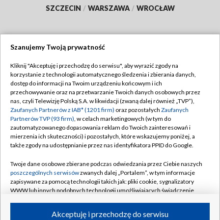
SZCZECIN
/
WARSZAWA
/
WROCŁAW
Szanujemy Twoją prywatność
Dołącz do nas:
Kliknij "Akceptuję i przechodzę do serwisu", aby wyrazić zgody na
korzystanie z technologii automatycznego śledzenia i zbierania danych,
TVP
dostęp do informacji na Twoim urządzeniu końcowym i ich
Abonament TVP
przechowywanie oraz na przetwarzanie Twoich danych osobowych przez
Regulamin TVP
nas, czyli Telewizję Polską S.A. w likwidacji (zwaną dalej również „TVP”),
Emisja w TVP
Polityka prywatności
Zaufanych Partnerów z IAB* (1201 firm)
oraz pozostałych
Zaufanych
Partnerów TVP (93 firm)
, w celach marketingowych (w tym do
Centrum informacji TVP
Moje zgody
zautomatyzowanego dopasowania reklam do Twoich zainteresowań i
mierzenia ich skuteczności) i pozostałych, które wskazujemy poniżej, a
Naziemna Telewizja Cyfrowa
Pomoc
także zgody na udostępnianie przez nas identyfikatora PPID do Google.
Sklep TVP
Biuro reklamy
Twoje dane osobowe zbierane podczas odwiedzania przez Ciebie naszych
Rada Programowa
Kontakt
poszczególnych serwisów
zwanych dalej „Portalem”, w tym informacje
zapisywane za pomocą technologii takich jak: pliki cookie, sygnalizatory
System NOS
WWW lub innych podobnych technologii umożliwiających świadczenie
dopasowanych i bezpiecznych usług, personalizację treści oraz reklam,
Informacje o nadawcy
Kanały
udostępnianie funkcji mediów społecznościowych oraz analizowanie
Akceptuję i przechodzę do serwisu
ruchu w Internecie.
Program dla prasy