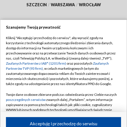
SZCZECIN
/
WARSZAWA
/
WROCŁAW
Szanujemy Twoją prywatność
Dołącz do nas:
Kliknij "Akceptuję i przechodzę do serwisu", aby wyrazić zgody na
korzystanie z technologii automatycznego śledzenia i zbierania danych,
TVP
dostęp do informacji na Twoim urządzeniu końcowym i ich
Abonament TVP
przechowywanie oraz na przetwarzanie Twoich danych osobowych przez
Regulamin TVP
nas, czyli Telewizję Polską S.A. w likwidacji (zwaną dalej również „TVP”),
Emisja w TVP
Polityka prywatności
Zaufanych Partnerów z IAB* (1201 firm)
oraz pozostałych
Zaufanych
Partnerów TVP (93 firm)
, w celach marketingowych (w tym do
Centrum informacji TVP
Moje zgody
zautomatyzowanego dopasowania reklam do Twoich zainteresowań i
mierzenia ich skuteczności) i pozostałych, które wskazujemy poniżej, a
Naziemna Telewizja Cyfrowa
Pomoc
także zgody na udostępnianie przez nas identyfikatora PPID do Google.
Sklep TVP
Biuro reklamy
Twoje dane osobowe zbierane podczas odwiedzania przez Ciebie naszych
Rada Programowa
Kontakt
poszczególnych serwisów
zwanych dalej „Portalem”, w tym informacje
zapisywane za pomocą technologii takich jak: pliki cookie, sygnalizatory
System NOS
WWW lub innych podobnych technologii umożliwiających świadczenie
dopasowanych i bezpiecznych usług, personalizację treści oraz reklam,
Informacje o nadawcy
Kanały
udostępnianie funkcji mediów społecznościowych oraz analizowanie
Akceptuję i przechodzę do serwisu
ruchu w Internecie.
Program dla prasy