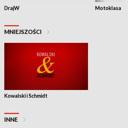
DrajW
Motoklasa
MNIEJSZOŚCI
Kowalski i Schmidt
INNE