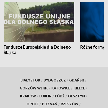
Fundusze Europejskie dla Dolnego
Różne formy t
Śląska
BIAŁYSTOK
/
BYDGOSZCZ
/
GDAŃSK
/
GORZÓW WLKP.
/
KATOWICE
/
KIELCE
/
KRAKÓW
/
LUBLIN
/
ŁÓDŹ
/
OLSZTYN
/
OPOLE
/
POZNAŃ
/
RZESZÓW
/