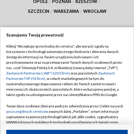
OPOLE
/
POZNAŃ
/
RZESZÓW
/
SZCZECIN
/
WARSZAWA
/
WROCŁAW
Szanujemy Twoją prywatność
Dołącz do nas:
Kliknij "Akceptuję i przechodzę do serwisu", aby wyrazić zgody na
korzystanie z technologii automatycznego śledzenia i zbierania danych,
TVP
dostęp do informacji na Twoim urządzeniu końcowym i ich
Abonament TVP
przechowywanie oraz na przetwarzanie Twoich danych osobowych przez
Regulamin TVP
nas, czyli Telewizję Polską S.A. w likwidacji (zwaną dalej również „TVP”),
Emisja w TVP
Polityka prywatności
Zaufanych Partnerów z IAB* (1201 firm)
oraz pozostałych
Zaufanych
Partnerów TVP (93 firm)
, w celach marketingowych (w tym do
Centrum informacji TVP
Moje zgody
zautomatyzowanego dopasowania reklam do Twoich zainteresowań i
mierzenia ich skuteczności) i pozostałych, które wskazujemy poniżej, a
Naziemna Telewizja Cyfrowa
Pomoc
także zgody na udostępnianie przez nas identyfikatora PPID do Google.
Sklep TVP
Biuro reklamy
Twoje dane osobowe zbierane podczas odwiedzania przez Ciebie naszych
Rada Programowa
Kontakt
poszczególnych serwisów
zwanych dalej „Portalem”, w tym informacje
zapisywane za pomocą technologii takich jak: pliki cookie, sygnalizatory
System NOS
WWW lub innych podobnych technologii umożliwiających świadczenie
dopasowanych i bezpiecznych usług, personalizację treści oraz reklam,
Informacje o nadawcy
Kanały
udostępnianie funkcji mediów społecznościowych oraz analizowanie