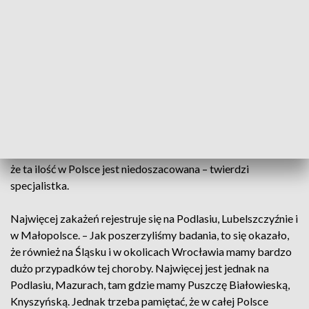
obarczone innymi chorobami, lub przyjmujące leki
zmniejszające odporność, jak chorzy po transplantacjach –
dodaje.
Na KZM nie ma leku. Gdy dojdzie do zakażenia, chorobę
może zwalczyć tylko nasz system immunologiczny.
Zagrożenie nią u nas nie jest w pełni znane. – Czesi, Litwa,
Łotwa i Estonia mają bardzo dużo rejestrowanych
zachorowań na KZM. U nas jest mniej rejestrowanych
przypadków, bo ok. 200-300 rocznie, ale badania pokazują,
że ta ilość w Polsce jest niedoszacowana – twierdzi
specjalistka.
Najwięcej zakażeń rejestruje się na Podlasiu, Lubelszczyźnie i
w Małopolsce. – Jak poszerzyliśmy badania, to się okazało,
że również na Śląsku i w okolicach Wrocławia mamy bardzo
dużo przypadków tej choroby. Najwięcej jest jednak na
Podlasiu, Mazurach, tam gdzie mamy Puszczę Białowieską,
Knyszyńską. Jednak trzeba pamiętać, że w całej Polsce