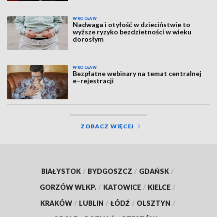
WROCŁAW
Nadwaga i otyłość w dzieciństwie to
wyższe ryzyko bezdzietności w wieku
dorosłym
WROCŁAW
Bezpłatne webinary na temat centralnej
e–rejestracji
ZOBACZ WIĘCEJ
BIAŁYSTOK
/
BYDGOSZCZ
/
GDAŃSK
/
GORZÓW WLKP.
/
KATOWICE
/
KIELCE
/
KRAKÓW
/
LUBLIN
/
ŁÓDŹ
/
OLSZTYN
/