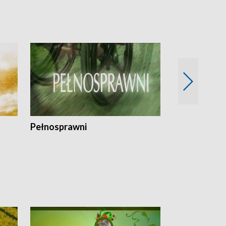
Pełnosprawni
Bezpieczny 