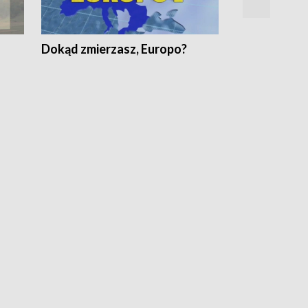
Dokąd zmierzasz, Europo?
Fakty Komen