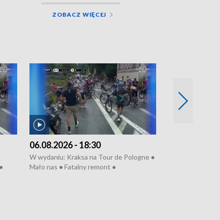
ZOBACZ WIĘCEJ
06.08.2026 - 18:30
05.08.2026 - 
W wydaniu: Kraksa na Tour de Pologne ●
W wydaniu: Dlacz
●
Mało nas ● Fatalny remont ●
do rzeki ● Lato 
 grypa
Sterroryzowane osiedle ● Kosztowna
● Senior za kółki
ko ●
ptasia grypa ● Pociągiem na lotnisko ●
cierpiwych ● Mro
Nowa Ruska ● Refektarz do remontu ●
Koniec upałów