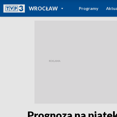
POWRÓT DO
WROCŁAW
Programy
Aktua
TVP REGIONY
Prognoza na piąte