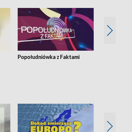
Popołudniówka z Faktami
Z Unią na Ty