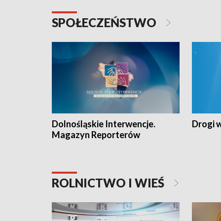
SPOŁECZEŃSTWO
Dolnośląskie Interwencje.
Drogi 
Magazyn Reporterów
ROLNICTWO I WIEŚ