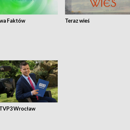
wa Faktów
Teraz wieś
 TVP3 Wrocław