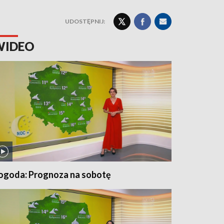
UDOSTĘPNIJ:
WIDEO
ogoda: Prognoza na sobotę