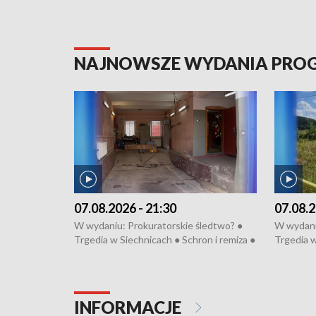
NAJNOWSZE WYDANIA PR
07.08.2026 - 21:30
07.08.2
W wydaniu: Prokuratorskie śledtwo? ●
W wydani
Trgedia w Siechnicach ● Schron i remiza ●
Trgedia w
Mateusz Morawiecki we Wrocławiu ● 81.
Mateusz 
edycja Międzynarodowego Festiwalu
edycja M
Chopinowskiego ● Na pomoc Hiszpanom
Chopinow
● Odbudowa po powodzi ● Filmowy
● Odbudo
INFORMACJE
Lubomierz
Lubomier