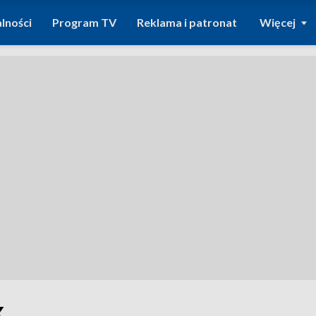
lności
Program TV
Reklama i patronat
Więcej
k