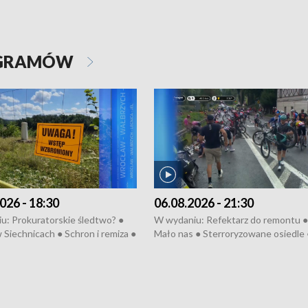
OGRAMÓW
026 - 18:30
06.08.2026 - 21:30
u: Prokuratorskie śledtwo? ●
W wydaniu: Refektarz do remontu ●
 Siechnicach ● Schron i remiza ●
Mało nas ● Sterroryzowane osiedle 
Morawiecki we Wrocławiu ● 81.
Fatalny remont ● Kosztowna ptasia
iędzynarodowego Festiwalu
● Nowa Ruska ● Pociągiem na lotnis
skiego ● Na pomoc Hiszpanom
Koniec upałów ● Kraksa na Tour de
wa po powodzi ● Filmowy
Pologne
z