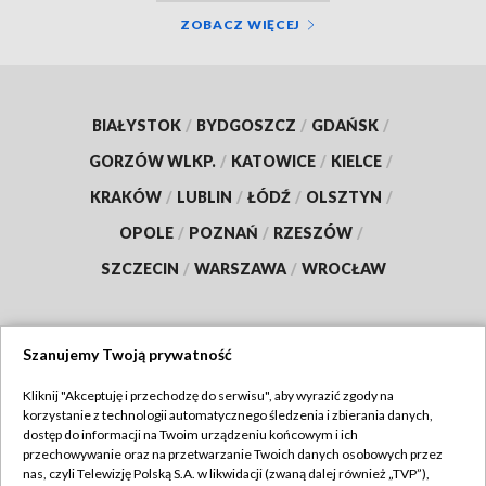
ZOBACZ WIĘCEJ
BIAŁYSTOK
/
BYDGOSZCZ
/
GDAŃSK
/
GORZÓW WLKP.
/
KATOWICE
/
KIELCE
/
KRAKÓW
/
LUBLIN
/
ŁÓDŹ
/
OLSZTYN
/
OPOLE
/
POZNAŃ
/
RZESZÓW
/
SZCZECIN
/
WARSZAWA
/
WROCŁAW
Szanujemy Twoją prywatność
Dołącz do nas:
Kliknij "Akceptuję i przechodzę do serwisu", aby wyrazić zgody na
korzystanie z technologii automatycznego śledzenia i zbierania danych,
TVP
dostęp do informacji na Twoim urządzeniu końcowym i ich
Abonament TVP
przechowywanie oraz na przetwarzanie Twoich danych osobowych przez
Regulamin TVP
nas, czyli Telewizję Polską S.A. w likwidacji (zwaną dalej również „TVP”),