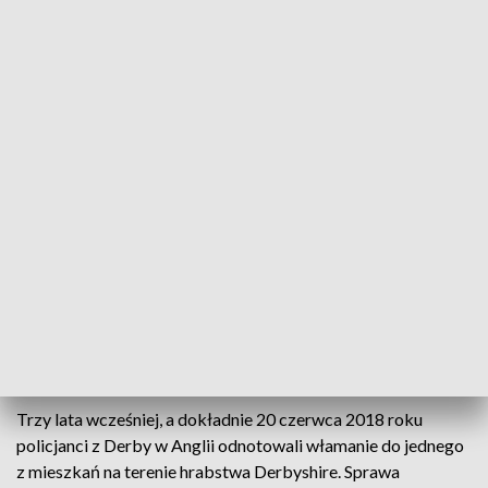
W połowie 2021 roku polkowiccy policjanci zakończyli
postępowanie przygotowawcze dotyczące kilku
przypadków kradzieży kosmetyków z polkowickich drogerii.
Jak ustalili funkcjonariusze Wydziału Dochodzeniowo-
Śledczego Komendy Powiatowej Policji w Polkowicach
osobą, która stała za wspomnianymi przestępstwami był
trzydziestoczteroletni mieszkaniec Lubina, który usłyszał
dokładnie pięć zarzutów w tej sprawie, za co groziła mu kara
nawet pięciu lat pozbawienia wolności.
Polkowiccy policjanci nie tylko udowodnili lubinianinowi
wspomniane czyny, ale znając przestępczą działalność
podejrzanego, wykonali z jego udziałem poniekąd „na
przyszłość” inne czynności, w tym m.in. pobrali próbki DNA.
Trzy lata wcześniej, a dokładnie 20 czerwca 2018 roku
policjanci z Derby w Anglii odnotowali włamanie do jednego
z mieszkań na terenie hrabstwa Derbyshire. Sprawa