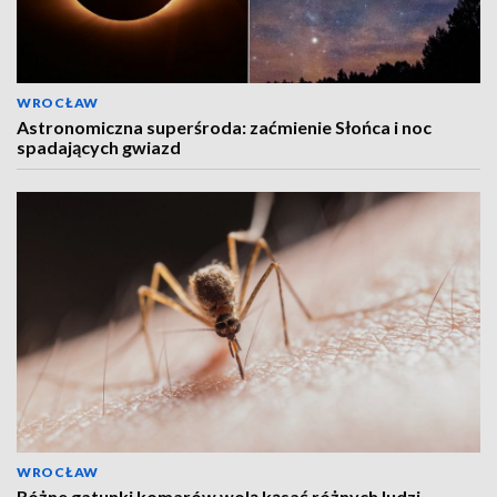
WROCŁAW
Astronomiczna superśroda: zaćmienie Słońca i noc
spadających gwiazd
WROCŁAW
Różne gatunki komarów wolą kąsać różnych ludzi