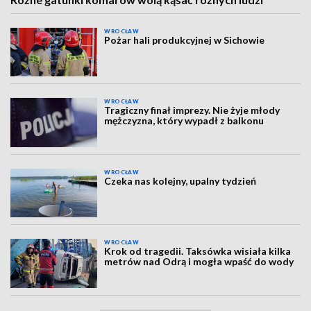
WROCŁAW
Pożar hali produkcyjnej w Sichowie
WROCŁAW
Tragiczny finał imprezy. Nie żyje młody
mężczyzna, który wypadł z balkonu
WROCŁAW
Czeka nas kolejny, upalny tydzień
WROCŁAW
Krok od tragedii. Taksówka wisiała kilka
metrów nad Odrą i mogła wpaść do wody