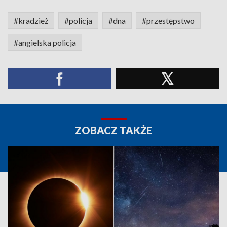
#kradzież
#policja
#dna
#przestępstwo
#angielska policja
ZOBACZ TAKŻE