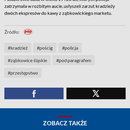
zatrzymała w rozbitym aucie, usłyszeli zarzut kradzieży
dwóch ekspresów do kawy z ząbkowickiego marketu.
Źródło:
#kradzież
#pościg
#policja
#ząbkowice śląskie
#pod paragrafem
#przestępstwo
ZOBACZ TAKŻE