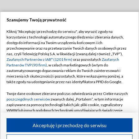
Szanujemy Twoją prywatność
Dołącz do nas:
Kliknij "Akceptuję i przechodzę do serwisu", aby wyrazić zgody na
korzystanie z technologii automatycznego śledzenia i zbierania danych,
TVP
dostęp do informacji na Twoim urządzeniu końcowym i ich
Abonament TVP
przechowywanie oraz na przetwarzanie Twoich danych osobowych przez
Regulamin TVP
nas, czyli Telewizję Polską S.A. w likwidacji (zwaną dalej również „TVP”),
Emisja w TVP
Polityka prywatności
Zaufanych Partnerów z IAB* (1201 firm)
oraz pozostałych
Zaufanych
Partnerów TVP (93 firm)
, w celach marketingowych (w tym do
Centrum informacji TVP
Moje zgody
zautomatyzowanego dopasowania reklam do Twoich zainteresowań i
mierzenia ich skuteczności) i pozostałych, które wskazujemy poniżej, a
Naziemna Telewizja Cyfrowa
Pomoc
także zgody na udostępnianie przez nas identyfikatora PPID do Google.
Sklep TVP
Biuro reklamy
Twoje dane osobowe zbierane podczas odwiedzania przez Ciebie naszych
Rada Programowa
Kontakt
poszczególnych serwisów
zwanych dalej „Portalem”, w tym informacje
zapisywane za pomocą technologii takich jak: pliki cookie, sygnalizatory
System NOS
WWW lub innych podobnych technologii umożliwiających świadczenie
dopasowanych i bezpiecznych usług, personalizację treści oraz reklam,
Informacje o nadawcy
Kanały
udostępnianie funkcji mediów społecznościowych oraz analizowanie
Akceptuję i przechodzę do serwisu
ruchu w Internecie.
Program dla prasy
©2026 Telewizja Polska S.A. w likwidacji
Biuro Reklamy
Twoje dane osobowe zbierane podczas odwiedzania przez Ciebie