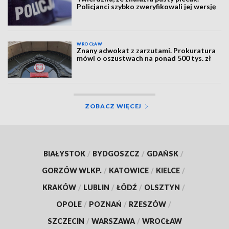
Policjanci szybko zweryfikowali jej wersję
WROCŁAW
Znany adwokat z zarzutami. Prokuratura
mówi o oszustwach na ponad 500 tys. zł
ZOBACZ WIĘCEJ
BIAŁYSTOK
/
BYDGOSZCZ
/
GDAŃSK
/
GORZÓW WLKP.
/
KATOWICE
/
KIELCE
/
KRAKÓW
/
LUBLIN
/
ŁÓDŹ
/
OLSZTYN
/
OPOLE
/
POZNAŃ
/
RZESZÓW
/
SZCZECIN
/
WARSZAWA
/
WROCŁAW