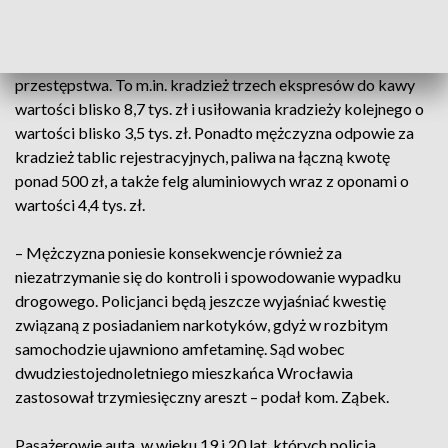
Dwudziestojednoletniemu mieszkańcowi Wrocławia
postawiono szereg zarzutów, również za wcześniejsze
przestępstwa. To m.in. kradzież trzech ekspresów do kawy
wartości blisko 8,7 tys. zł i usiłowania kradzieży kolejnego o
wartości blisko 3,5 tys. zł. Ponadto mężczyzna odpowie za
kradzież tablic rejestracyjnych, paliwa na łączną kwotę
ponad 500 zł, a także felg aluminiowych wraz z oponami o
wartości 4,4 tys. zł.
– Mężczyzna poniesie konsekwencje również za
niezatrzymanie się do kontroli i spowodowanie wypadku
drogowego. Policjanci będą jeszcze wyjaśniać kwestię
związaną z posiadaniem narkotyków, gdyż w rozbitym
samochodzie ujawniono amfetaminę. Sąd wobec
dwudziestojednoletniego mieszkańca Wrocławia
zastosował trzymiesięczny areszt – podał kom. Ząbek.
Pasażerowie auta, w wieku 19 i 20 lat, których policja