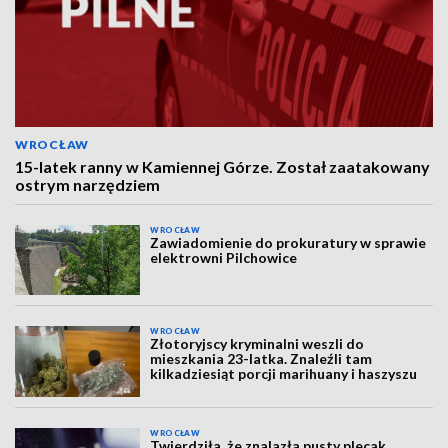
WROCŁAW
15-latek ranny w Kamiennej Górze. Został zaatakowany
ostrym narzędziem
WROCŁAW
Zawiadomienie do prokuratury w sprawie
elektrowni Pilchowice
WROCŁAW
Złotoryjscy kryminalni weszli do
mieszkania 23-latka. Znaleźli tam
kilkadziesiąt porcji marihuany i haszyszu
WROCŁAW
Twierdziła, że znalazła pusty plecak.