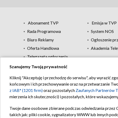
Abonament TVP
Emisja w TVP
Rada Programowa
System NOS
Biuro Reklamy
Ogłoszenie pr
Oferta Handlowa
Akademia Tele
Telegazeta ogłoszenia
Szanujemy Twoją prywatność
Regulamin TVP
Kliknij "Akceptuję i przechodzę do serwisu", aby wyrazić zg
końcowym i ich przechowywanie oraz na przetwarzanie Twoich
z IAB* (1201 firm)
oraz pozostałych
Zaufanych Partnerów T
mierzenia ich skuteczności) i pozostałych, które wskazujemy
Twoje dane osobowe zbierane podczas odwiedzania przez 
takich jak: pliki cookie, sygnalizatory WWW lub innych pod