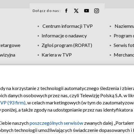
Dołącz do nas:
Centrum informacji TVP
Naziemna
Informacje o nadawcy
Program d
zetargowe
Zgłoś program (ROPAT)
Serwis fo
wizyjna
Kariera w TVP
Merchandi
Polityka prywatności
Moje zgody
Pomoc
Biuro re
ody na korzystanie z technologii automatycznego śledzenia i zbie
 danych osobowych przez nas, czyli Telewizję Polską S.A. w likw
VP (93 firm)
, w celach marketingowych (w tym do zautomatyzow
 poniżej, a także zgody na udostępnianie przez nas identyfikator
Ciebie naszych
poszczególnych serwisów
zwanych dalej „Portalem
obnych technologii umożliwiających świadczenie dopasowanych i be