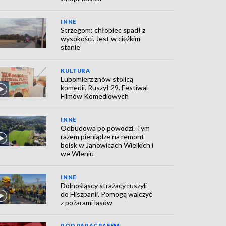
INNE
Strzegom: chłopiec spadł z
wysokości. Jest w ciężkim
stanie
KULTURA
Lubomierz znów stolicą
komedii. Ruszył 29. Festiwal
Filmów Komediowych
INNE
Odbudowa po powodzi. Tym
razem pieniądze na remont
boisk w Janowicach Wielkich i
we Wleniu
INNE
Dolnośląscy strażacy ruszyli
do Hiszpanii. Pomogą walczyć
z pożarami lasów
POD PARAGRAFEM