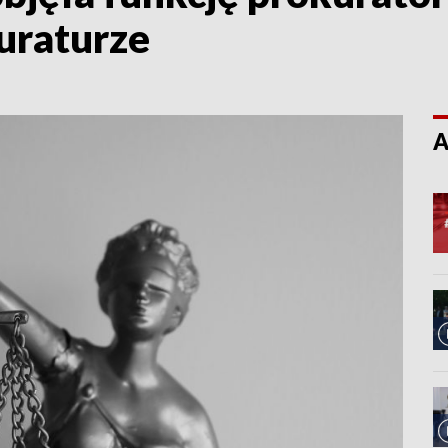
uraturze
A