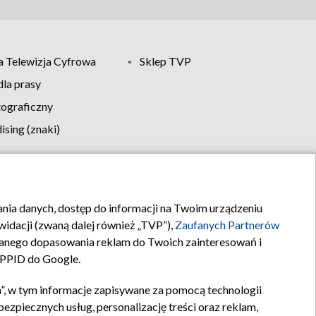
 Telewizja Cyfrowa
Sklep TVP
la prasy
tograficzny
sing (znaki)
klamy
Kontakt
rania danych, dostęp do informacji na Twoim urządzeniu
idacji (zwaną dalej również „TVP”),
Zaufanych Partnerów
anego dopasowania reklam do Twoich zainteresowań i
a PPID do Google.
”, w tym informacje zapisywane za pomocą technologii
zpiecznych usług, personalizację treści oraz reklam,