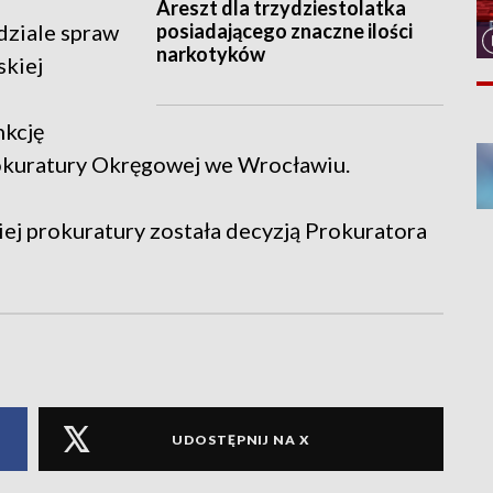
Areszt dla trzydziestolatka
posiadającego znaczne ilości
dziale spraw
narkotyków
skiej
nkcję
okuratury Okręgowej we Wrocławiu.
 prokuratury została decyzją Prokuratora
UDOSTĘPNIJ NA X