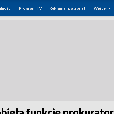
lności
Program TV
Reklama i patronat
Więcej
 objęła funkcję prokurat