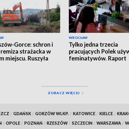
AW
WROCŁAW
zów-Gorce: schron i
Tylko jedna trzecia
remiza strażacka w
pracujących Polek uży
m miejscu. Ruszyła
feminatywów. Raport
wa
Uniwersytetu SWPS
ZOBACZ WIĘCEJ
SZCZ
/
GDAŃSK
/
GORZÓW WLKP.
/
KATOWICE
/
KIELCE
/
KRA
N
/
OPOLE
/
POZNAŃ
/
RZESZÓW
/
SZCZECIN
/
WARSZAWA
/
W