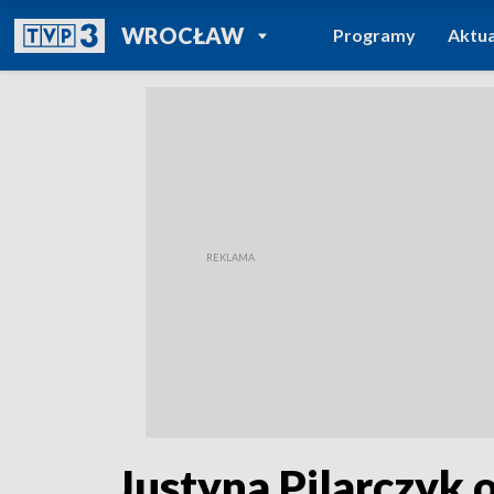
POWRÓT DO
WROCŁAW
Programy
Aktua
TVP REGIONY
Justyna Pilarczyk