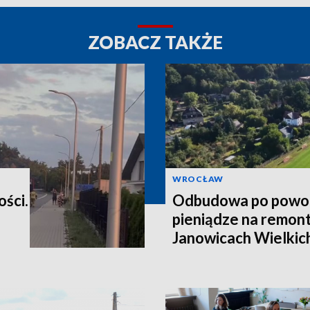
ZOBACZ TAKŻE
WROCŁAW
ości.
Odbudowa po powod
pieniądze na remont
Janowicach Wielkich