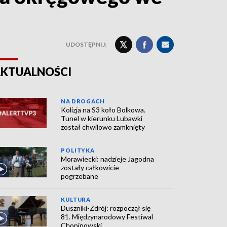
UDOSTĘPNIJ:
KTUALNOŚCI
NA DROGACH
Kolizja na S3 koło Bolkowa.
Tunel w kierunku Lubawki
został chwilowo zamknięty
POLITYKA
Morawiecki: nadzieje Jagodna
zostały całkowicie
pogrzebane
KULTURA
Duszniki-Zdrój: rozpoczął się
81. Międzynarodowy Festiwal
Chopinowski