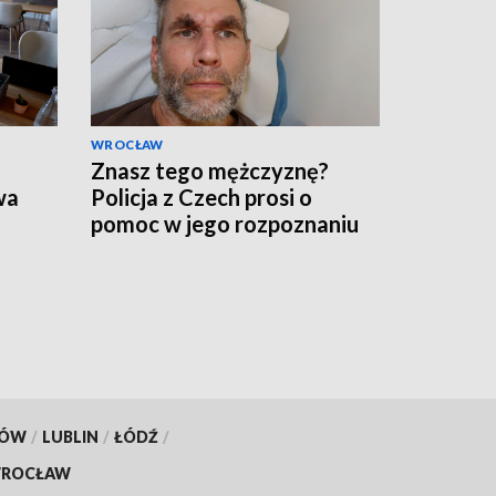
WROCŁAW
Znasz tego mężczyznę?
wa
Policja z Czech prosi o
pomoc w jego rozpoznaniu
KÓW
/
LUBLIN
/
ŁÓDŹ
/
ROCŁAW