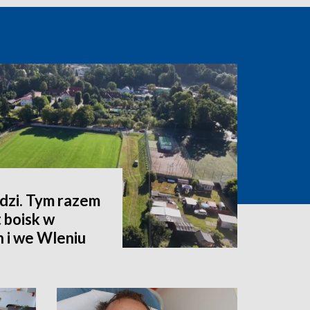
zi. Tym razem
 boisk w
 i we Wleniu