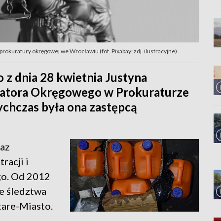
rokuratury okręgowej we Wrocławiu (fot. Pixabay; zdj. ilustracyjne)
 z dnia 28 kwietnia Justyna
uratora Okręgowego w Prokuraturze
chczas była ona zastępcą
raz
racji i
go. Od 2012
e śledztwa
tare-Miasto.