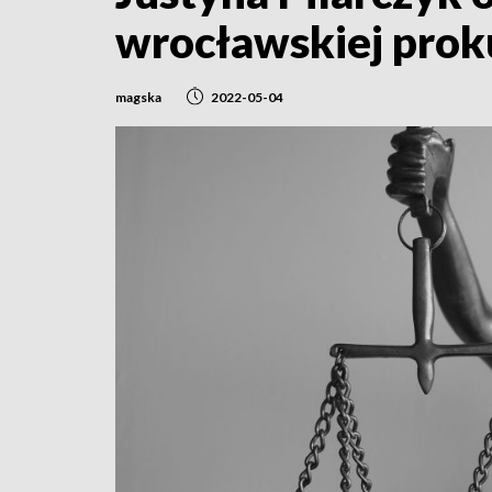
wrocławskiej prok
magska
2022-05-04