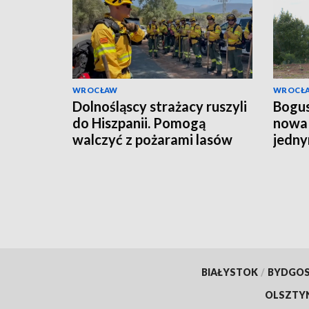
WROCŁAW
WROCŁ
Dolnośląscy strażacy ruszyli
Bogus
do Hiszpanii. Pomogą
nowa 
walczyć z pożarami lasów
jedny
budo
BIAŁYSTOK
/
BYDGO
OLSZTY